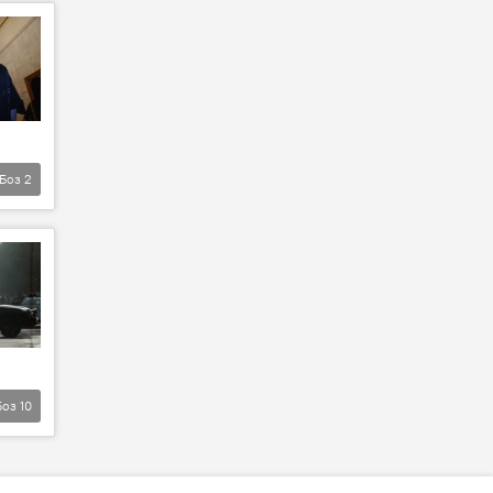
Боз
2
Боз
10