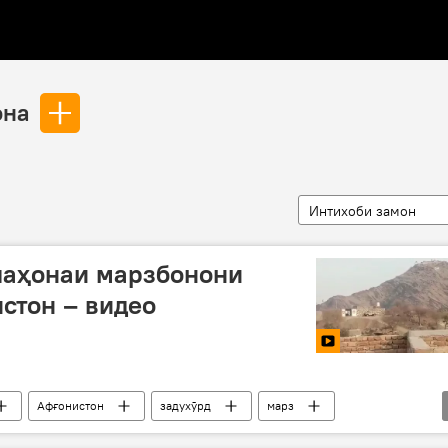
она
Интихоби замон
лаҳонаи марзбонони
стон – видео
Афғонистон
задухӯрд
марз