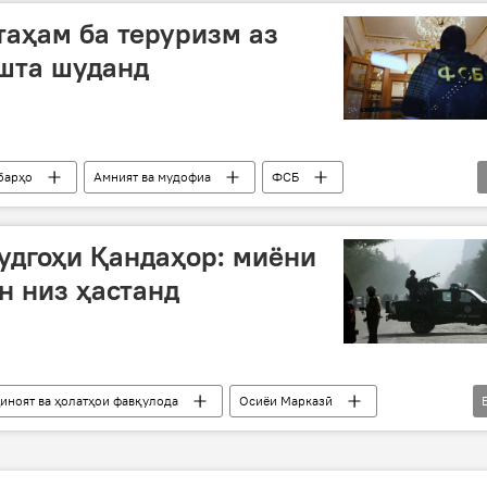
таҳам ба теруризм аз
шта шуданд
барҳо
Амният ва мудофиа
ФСБ
удгоҳи Қандаҳор: миёни
н низ ҳастанд
ҷиноят ва ҳолатҳои фавқулода
Осиёи Марказӣ
Қандаҳор
Довудшоҳ Вафодор
фурудгоҳ
даргирӣ
қурбонӣ
кӯдак