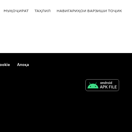
МУҲОҶИРАТ
ТАҲЛИЛ
НАВИГАРИҲОИ ВАРЗИШИ ТОҶИКИСТ
ookie
Алоқа