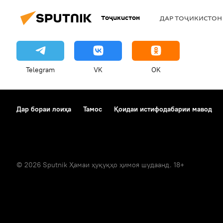
ҷангҷӯй
Тоҷикистон
ДАР ТОҶИКИСТОН
Telegram
VK
OK
Дар бораи лоиҳа
Тамос
Қоидаи истифодабарии мавод
© 2026 Sputnik Ҳамаи ҳуқуқҳо ҳимоя шудаанд. 18+