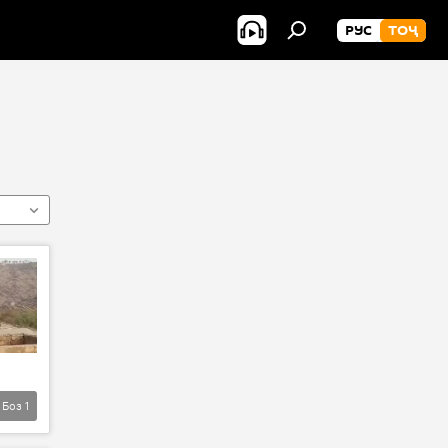
РУС
ТОҶ
Боз
1