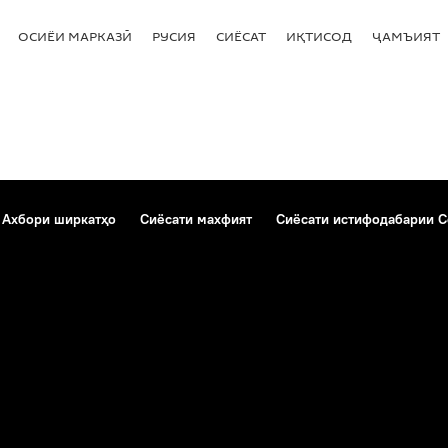
ОСИЁИ МАРКАЗӢ
РУСИЯ
СИЁСАТ
ИҚТИСОД
ҶАМЪИЯТ
Ахбори ширкатҳо
Сиёсати махфият
Сиёсати истифодабарии C