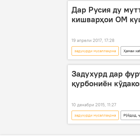
Дар Русия ду мут
кишварҳои ОМ ку
19 апрели 2017, 17:28
задухурди мусаллаҳона
Ҳамаи ха
шаҳрванди ОМ
Дар Русия
Задухурд дар фур
қурбониён кӯдако
10 декабри 2015, 11:27
задухурди мусаллаҳона
Рӯйдод, 
Ҳамаи хабарҳо
Афғонистон
Телевизиони "TOLONEWS"