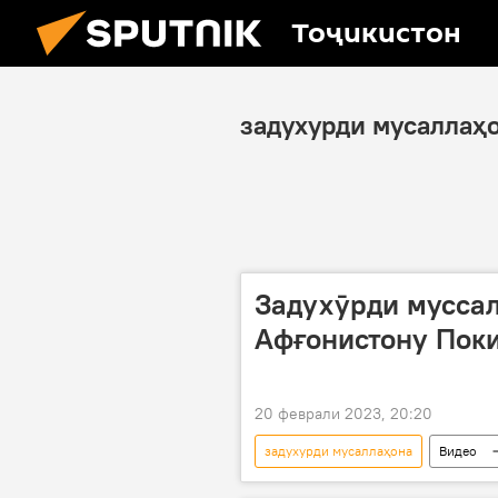
Тоҷикистон
задухурди мусаллаҳ
Задухӯрди мусса
Афғонистону Поки
20 феврали 2023, 20:20
задухурди мусаллаҳона
Видео
Покистон