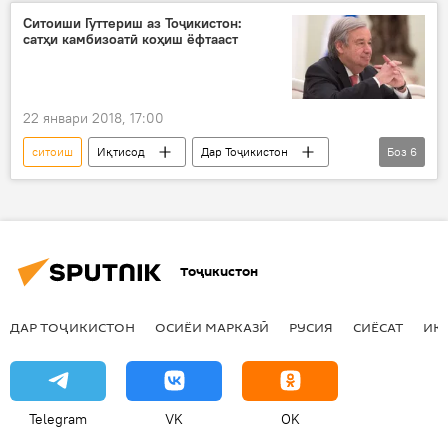
Ситоиши Гуттериш аз Тоҷикистон:
сатҳи камбизоатӣ коҳиш ёфтааст
22 январи 2018, 17:00
ситоиш
Иқтисод
Дар Тоҷикистон
Боз
6
Дар ҷаҳон
Ҳамаи хабарҳо
Амрико
Антониу Гуттериш
Дабири кулли СММ
сатҳи камбизоатӣ
Тоҷикистон
ДАР ТОҶИКИСТОН
ОСИЁИ МАРКАЗӢ
РУСИЯ
СИЁСАТ
ИҚ
Telegram
VK
OK