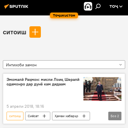
ТОҶ
Тоҷикистон
ситоиш
Интихоби замон
Эмомалӣ Раҳмон: мисли Лоиқ Шералӣ
одамонро дар дунё кам дидаам
5 апрели 2018, 18:16
ситоиш
Сиёсат
Ҳамаи хабарҳо
Боз
2
Эмомалӣ Раҳмон
Дар Тоҷикистон