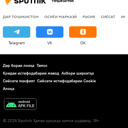
Тоҷикистон
феҳрасти куштамешудаҳо
Дар Русия
ДАР ТОҶИКИСТОН
ОСИЁИ МАРКАЗӢ
РУСИЯ
СИЁСАТ
ИҚ
Telegram
VK
OK
Дар бораи лоиҳа
Тамос
Қоидаи истифодабарии мавод
Ахбори ширкатҳо
Сиёсати махфият
Сиёсати истифодабарии Cookie
Алоқа
© 2026 Sputnik Ҳамаи ҳуқуқҳо ҳимоя шудаанд. 18+