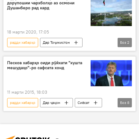
дорупошии чархболҳо аз осмони
Душанберо рад кард
18 марти 2020, 17:05
радди хабарҳо
Дар Тоҷикистон
Боз
2
Ҳамаи хабарҳо
Вазорати тандурустӣ
Песков хабарҳо оиди рӯйхати "кушта
мешудаҳо"-ро сафсата хонд
11 марти 2015, 18:03
радди хабарҳо
Дар ҷаҳон
Сиёсат
Боз
8
Ҳамаи хабарҳо
Амният ва мудофиа
Дмитрий Песков
"Новая газета"
"Эхо Москви"
сухангуйи президенти Русия