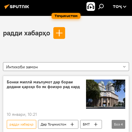
ТОҶ
Тоҷикистон
радди хабарҳо
Интихоби замон
Бонки миллӣ маълумот дар бораи
додани қарзҳо бо як фоизро рад кард
10 январи, 10:21
радди хабарҳо
Дар Тоҷикистон
БМТ
Боз
4