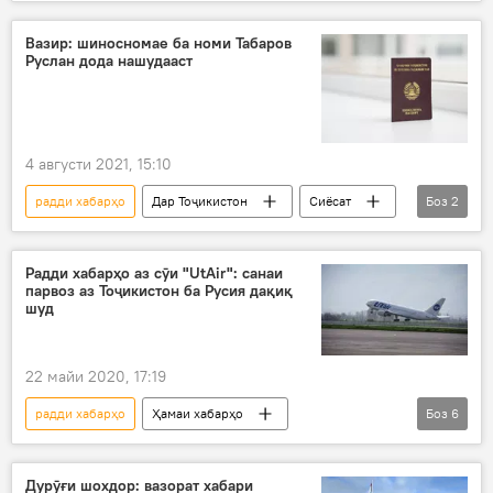
Бонки Миллӣ
молия
қарзҳо
қарздиҳӣ
Вазир: шиносномае ба номи Табаров
Руслан дода нашудааст
4 августи 2021, 15:10
радди хабарҳо
Дар Тоҷикистон
Сиёсат
Боз
2
шиноснома
инфиҷор
Радди хабарҳо аз сӯи "UtAir": санаи
парвоз аз Тоҷикистон ба Русия дақиқ
шуд
22 майи 2020, 17:19
радди хабарҳо
Ҳамаи хабарҳо
Боз
6
Дар Тоҷикистон
ширкат
Парвоз
фурудгоҳ
раддия
Дар Русия
Дурӯғи шохдор: вазорат хабари