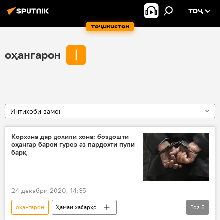
ТОҶ
Тоҷикистон
оҳангарон
Интихоби замон
Корхона дар дохили хона: боздошти
оҳангар барои гурез аз пардохти пули
барқ
24 декабри 2020, 14:35
оҳангарон
Ҳамаи хабарҳо
Боз
5