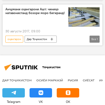
Дар Тоҷикистон
Рӯйдод, ҷиноят ва ҳолатҳои фавқулода
Анҷумани оҳангарони Ашт: чиниҳо
натавонистанд бозори моро бигиранд!
боздошт
ВУД
пардохт
барқ
30 августи 2017, 09:00
оҳангарон
Дар Тоҷикистон
Боз
1
Ҳамаи хабарҳо
намоишгоҳ
Тоҷикистон
ДАР ТОҶИКИСТОН
ОСИЁИ МАРКАЗӢ
РУСИЯ
СИЁСАТ
ИҚ
Telegram
VK
OK