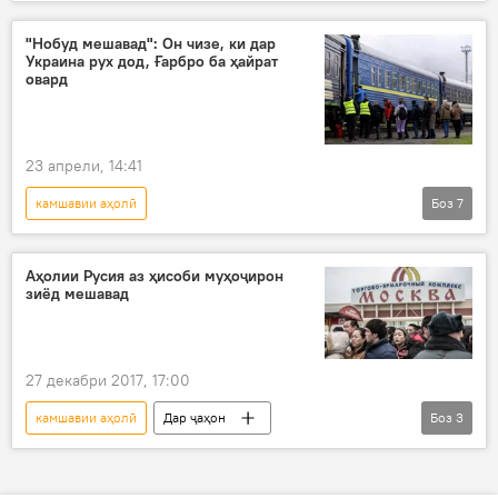
Амалиёти вижаи Русия барои ҳимояи Донбасс: охирин хабарҳо
Украина
амалиёти вижа
НАТО
"Нобуд мешавад": Он чизе, ки дар
Украина рух дод, Ғарбро ба ҳайрат
Сиёсат
Ғарб
овард
23 апрели, 14:41
камшавии аҳолӣ
Боз
7
Амалиёти вижаи Русия барои ҳимояи Донбасс: охирин хабарҳо
Украина
амалиёти вижа
Аврупо
Аҳолии Русия аз ҳисоби муҳоҷирон
зиёд мешавад
нопадид
Киев
аҳолӣ
27 декабри 2017, 17:00
камшавии аҳолӣ
Дар ҷаҳон
Боз
3
Ҳамаи хабарҳо
чораандешӣ
Дар Русия
Муҳоҷират