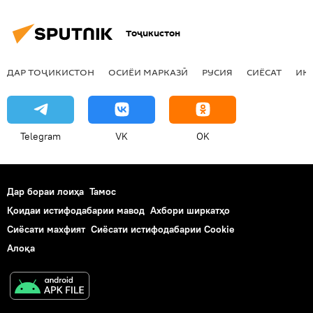
Тоҷикистон
ДАР ТОҶИКИСТОН
ОСИЁИ МАРКАЗӢ
РУСИЯ
СИЁСАТ
ИҚ
Telegram
VK
OK
Дар бораи лоиҳа
Тамос
Қоидаи истифодабарии мавод
Ахбори ширкатҳо
Сиёсати махфият
Сиёсати истифодабарии Cookie
Алоқа