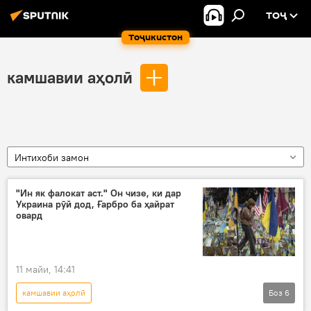
ТОҶ
Тоҷикистон
камшавии аҳолӣ
Интихоби замон
"Ин як фалокат аст." Он чизе, ки дар
Украина рӯй дод, Ғарбро ба ҳайрат
овард
11 майи, 14:41
камшавии аҳолӣ
Боз
6