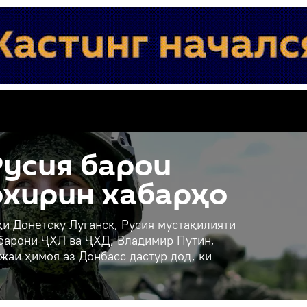
усия барои
охирин хабарҳо
и Донетску Луганск, Русия мустақилияти
ҳбарони ҶХЛ ва ҶХД, Владимир Путин,
жаи ҳимоя аз Донбасс дастур дод, ки