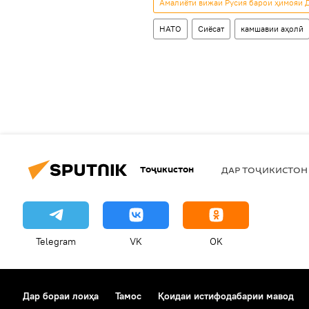
Амалиёти вижаи Русия барои ҳимояи Д
НАТО
Сиёсат
камшавии аҳолӣ
Тоҷикистон
ДАР ТОҶИКИСТОН
Telegram
VK
OK
Дар бораи лоиҳа
Тамос
Қоидаи истифодабарии мавод