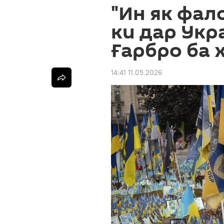
"Ин як фало
ки дар Укр
Ғарбро ба 
14:41 11.05.2026