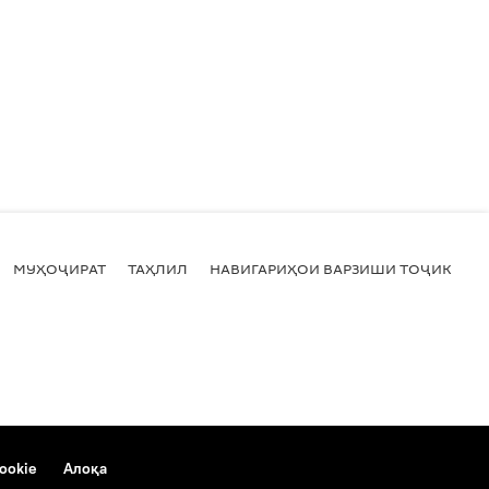
МУҲОҶИРАТ
ТАҲЛИЛ
НАВИГАРИҲОИ ВАРЗИШИ ТОҶИКИСТ
ookie
Алоқа