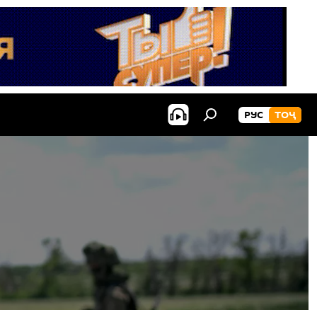
РУС
ТОҶ