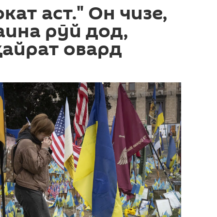
кат аст." Он чизе,
аина рӯй дод,
ҳайрат овард