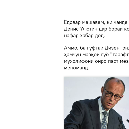
Ёдовар мешавем, ки чанде
Денис Улютин дар бораи к
нафар хабар дод.
Аммо, ба гуфтаи Дизен, он
ҳамчун мавқеи гӯё "тарафд
мухолифони онро паст мез
меноманд.