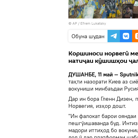
© AP /
Efrem Lukatsky
Обуна шудан
Коршиноси норвегӣ ме
натиҷаи кӯшишҳои ҷал
ДУШАНБЕ, 11 май — Sputni
таҳти назорати Киев аз си
вокуниши минбаъдаи Русия 
Дар ин бора Гленн Дизен,
Норвегия, изҳор дошт.
"Ин фалокат барои ояндаи 
пешгӯишаванда буд. Интиз
мадори иттиҳод бо вокуниш
дод ӯ дар платформаи шаб