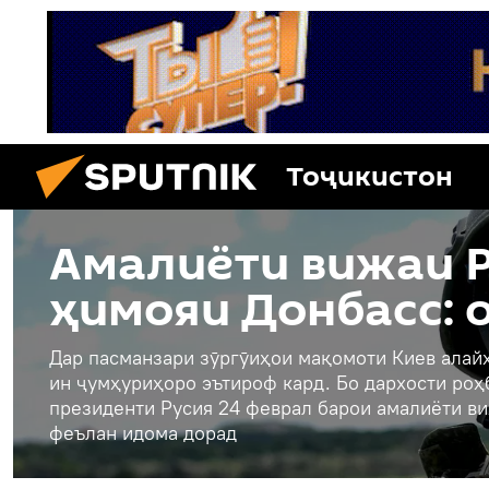
Тоҷикистон
Амалиёти вижаи Р
ҳимояи Донбасс: 
Дар пасманзари зӯргӯиҳои мақомоти Киев алайҳ
ин ҷумҳуриҳоро эътироф кард. Бо дархости ро
президенти Русия 24 феврал барои амалиёти ви
феълан идома дорад