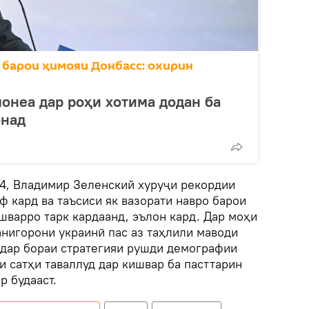
 барои ҳимояи Донбасс: охирин
онеа дар роҳи хотима додан ба
онад
24, Владимир Зеленский хуруҷи рекордии
ф кард ва таъсиси як вазорати навро барои
шварро тарк кардаанд, эълон кард. Дар моҳи
анигорони украинӣ пас аз таҳлили маводи
 дар бораи стратегияи рушди демографии
и сатҳи таваллуд дар кишвар ба пасттарин
р будааст.