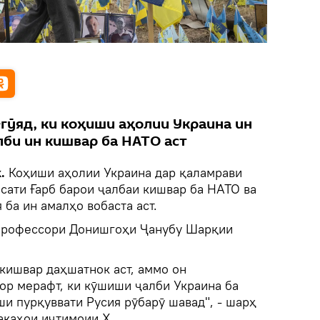
гӯяд, ки коҳиши аҳолии Украина ин
би ин кишвар ба НАТО аст
k.
Коҳиши аҳолии Украина дар қаламрави
ёсати Ғарб барои ҷалбаи кишвар ба НАТО ва
ба ин амалҳо вобаста аст.
 профессори Донишгоҳи Ҷанубу Шарқии
кишвар даҳшатнок аст, аммо он
ор мерафт, ки кӯшиши ҷалби Украина ба
и пурқуввати Русия рӯбарӯ шавад", - шарҳ
акаҳои иҷтимоии X.