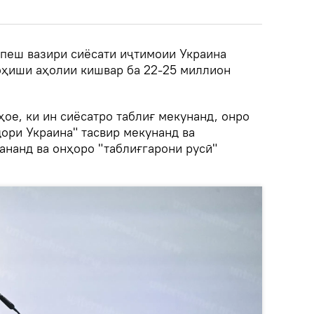
 пеш вазири сиёсати иҷтимоии Украина
оҳиши аҳолии кишвар ба 22-25 миллион
ҳое, ки ин сиёсатро таблиғ мекунанд, онро
ори Украина" тасвир мекунанд ва
ананд ва онҳоро "таблиғгарони русӣ"