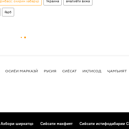
онбасс: охирин хабарҳо
Украина
амалиёти вижа
Ғарб
ОСИЁИ МАРКАЗӢ
РУСИЯ
СИЁСАТ
ИҚТИСОД
ҶАМЪИЯТ
Ахбори ширкатҳо
Сиёсати махфият
Сиёсати истифодабарии C