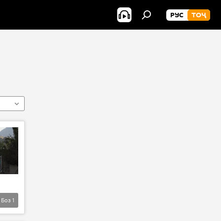
РУС
ТОҶ
Боз
1