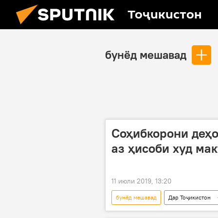
Тоҷикистон
бунёд мешавад
Соҳибкорони деҳо
аз ҳисоби худ ма
11 июли 2019, 13:20
бунёд мешавад
Дар Тоҷикистон
бунёд
Исфара