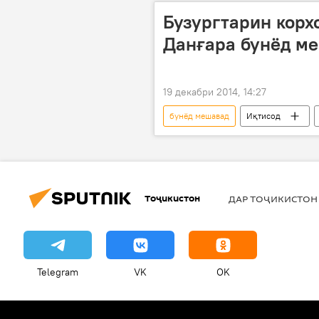
Бузургтарин корх
Данғара бунёд м
19 декабри 2014, 14:27
бунёд мешавад
Иқтисод
ИМА
Чин
Данғара
президенти Тоҷикистон
кал
Тоҷикистон
ДАР ТОҶИКИСТОН
Telegram
VK
OK