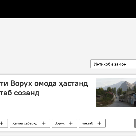
Интихоби замон
ти Ворух омода ҳастанд
ктаб созанд
Ҳамаи хабарҳо
Ворух
мактаб