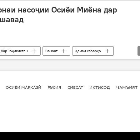
онаи насоҷии Осиёи Миёна дар
ешавад
Дар Тоҷикистон
Саноат
Ҳамаи хабарҳо
Итолиё
Эмомалӣ Раҳмон
онтарин
ОСИЁИ МАРКАЗӢ
РУСИЯ
СИЁСАТ
ИҚТИСОД
ҶАМЪИЯТ