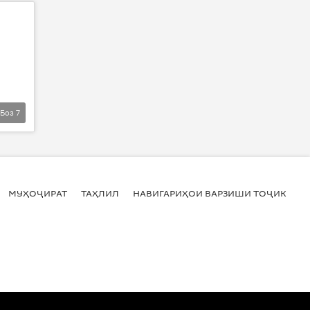
Боз
7
МУҲОҶИРАТ
ТАҲЛИЛ
НАВИГАРИҲОИ ВАРЗИШИ ТОҶИКИСТ