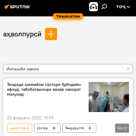
ТОҶ
Тоҷикистон
аҳволпурсӣ
Интихоби замон
Теъдоди захмиёни сӯхтори Қубодиён
афзуд: табобаташонро вазир назорат
мекунад
22 феврали 2022, 13:55
аҳволпурсӣ
сӯхтор
Тандурустӣ
Боз
2