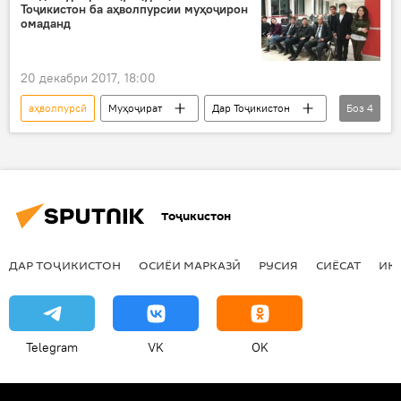
Тоҷикистон ба аҳволпурсии муҳоҷирон
омаданд
20 декабри 2017, 18:00
аҳволпурсӣ
Муҳоҷират
Дар Тоҷикистон
Боз
4
Осиёи Марказӣ
Ҳамаи хабарҳо
ҷавонон
Дар Русия
Тоҷикистон
ДАР ТОҶИКИСТОН
ОСИЁИ МАРКАЗӢ
РУСИЯ
СИЁСАТ
ИҚ
Telegram
VK
OK