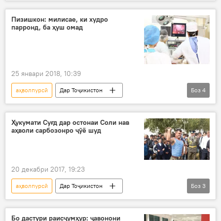
Вазорати тандурустӣ
Қубодиён
Пизишкон: милисае, ки худро
парронд, ба ҳуш омад
25 январи 2018, 10:39
аҳволпурсӣ
Дар Тоҷикистон
Боз
4
Ҳамаи хабарҳо
Исфара
милиса
худкушӣ
Ҳукумати Суғд дар остонаи Соли нав
аҳволи сарбозонро ҷӯё шуд
20 декабри 2017, 19:23
аҳволпурсӣ
Дар Тоҷикистон
Боз
3
Ҳамаи хабарҳо
Суғд
сарбоз
Бо дастури раисҷумҳур: ҷавонони