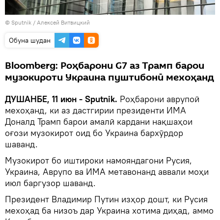
©
Sputnik
/ Алексей Витвицкий
Обуна шудан
Bloomberg: Роҳбарони G7 аз Трамп барои
музокироти Украина пуштибонӣ мехоҳанд
ДУШАНБЕ, 11 июн - Sputnik.
Роҳбарони аврупоӣ
мехоҳанд, ки аз дастгирии президенти ИМА
Доналд Трамп барои амалӣ кардани нақшаҳои
оғози музокирот оид бо Украина бархӯрдор
шаванд.
Музокирот бо иштироки намояндагони Русия,
Украина, Аврупо ва ИМА метавонанд аввали моҳи
июл баргузор шаванд.
Президент Владимир Путин изҳор дошт, ки Русия
мехоҳад ба низоъ дар Украина хотима диҳад, аммо