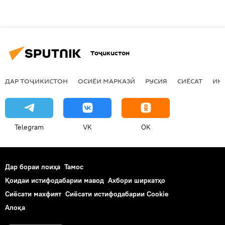
Тоҷикистон
ДАР ТОҶИКИСТОН
ОСИЁИ МАРКАЗӢ
РУСИЯ
СИЁСАТ
ИҚ
Telegram
VK
OK
Дар бораи лоиҳа
Тамос
Қоидаи истифодабарии мавод
Ахбори ширкатҳо
Сиёсати махфият
Сиёсати истифодабарии Cookie
Алоқа