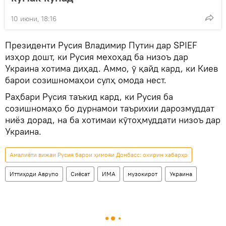
10 июни, 18:16
Президенти Русия Владимир Путин дар SPIEF
изҳор дошт, ки Русия мехоҳад ба низоъ дар
Украина хотима диҳад. Аммо, ӯ қайд кард, ки Киев
барои созишномаҳои сулҳ омода нест.
Раҳбари Русия таъкид кард, ки Русия ба
созишномаҳо бо дурнамои таърихии дарозмуддат
ниёз дорад, на ба хотимаи кӯтоҳмуддати низоъ дар
Украина.
Амалиёти вижаи Русия барои ҳимояи Донбасс: охирин хабарҳо
Иттиҳоди Аврупо
Сиёсат
ИМА
музокирот
Украина