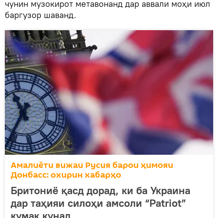
чунин музокирот метавонанд дар аввали моҳи июл
баргузор шаванд.
Амалиёти вижаи Русия барои ҳимояи
Донбасс: охирин хабарҳо
Бритониё қасд дорад, ки ба Украина
дар таҳияи силоҳи амсоли “Patriot”
кумак кунад