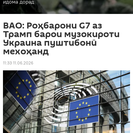
идома дорад
ВАО: Роҳбарони G7 аз
Трамп барои музокироти
Украина пуштибонӣ
мехоҳанд
11:33 11.06.2026