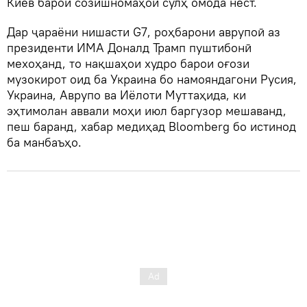
Киев барои созишномаҳои сулҳ омода нест.
Дар ҷараёни нишасти G7, роҳбарони аврупоӣ аз
президенти ИМА Доналд Трамп пуштибонӣ
мехоҳанд, то нақшаҳои худро барои оғози
музокирот оид ба Украина бо намояндагони Русия,
Украина, Аврупо ва Иёлоти Муттаҳида, ки
эҳтимолан аввали моҳи июл баргузор мешаванд,
пеш баранд, хабар медиҳад Bloomberg бо истинод
ба манбаъҳо.