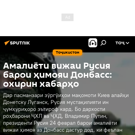
ТОҶ
Тоҷикистон
Амалиёти вижаи Русия
барои ҳимояи Донбасс:
охирин хабарҳо
Дар пасманзари зӯргӯиҳои мақомоти Киев алайҳи
Донетску Луганск, Русия мустақилияти ин
ҷумҳуриҳоро эътироф кард. Бо дархости
роҳбарони ҶХЛ ва ҶХД, Владимир Путин,
президенти Русия 24 феврал барои амалиёти
вижаи ҳимоя аз Донбасс дастур дод, ки феълан