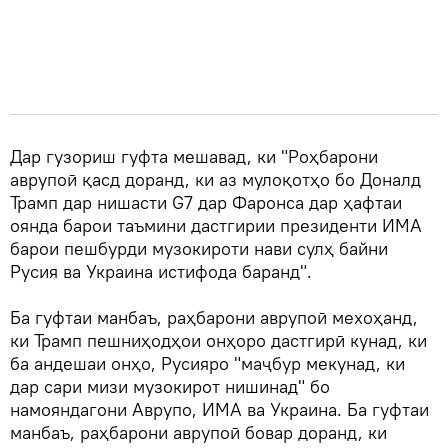
Дар гузориш гуфта мешавад, ки "Роҳбарони
аврупоӣ қасд доранд, ки аз мулоқотҳо бо Доналд
Трамп дар нишасти G7 дар Фаронса дар ҳафтаи
оянда барои таъмини дастгирии президенти ИМА
барои пешбурди музокироти нави сулҳ байни
Русия ва Украина истифода баранд".
Ба гуфтаи манбаъ, раҳбарони аврупоӣ мехоҳанд,
ки Трамп пешниҳодҳои онҳоро дастгирӣ кунад, ки
ба андешаи онҳо, Русияро "маҷбур мекунад, ки
дар сари мизи музокирот нишинад" бо
намояндагони Аврупо, ИМА ва Украина. Ба гуфтаи
манбаъ, раҳбарони аврупоӣ бовар доранд, ки