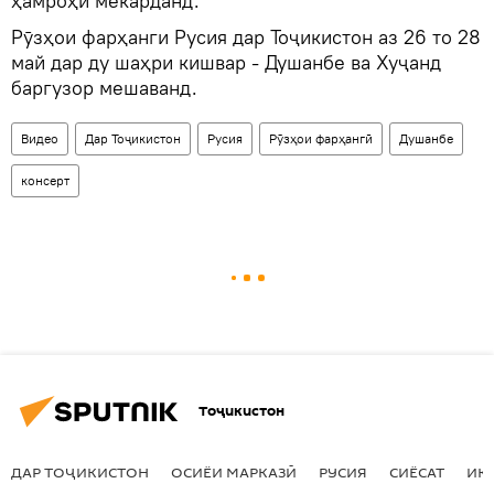
ҳамроҳӣ мекарданд.
Рӯзҳои фарҳанги Русия дар Тоҷикистон аз 26 то 28
май дар ду шаҳри кишвар - Душанбе ва Хуҷанд
баргузор мешаванд.
Видео
Дар Тоҷикистон
Русия
Рӯзҳои фарҳангӣ
Душанбе
консерт
Тоҷикистон
ДАР ТОҶИКИСТОН
ОСИЁИ МАРКАЗӢ
РУСИЯ
СИЁСАТ
ИҚ