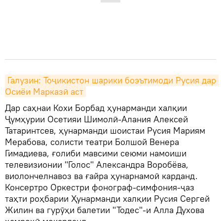
Галузин: Тоҷикистон шарики боэътимоди Русия дар 
Осиёи Марказӣ аст
Дар саҳнаи Кохи Борбад ҳунарманди халқии
Ҷумҳурии Осетияи Шимолӣ-Алания Алексей
Татаринтсев, ҳунарманди шоистаи Русия Мариям
Мерабова, солисти театри Болшой Венера
Гимадиева, ғолиби мавсими сеюми намоиши
телевизионии "Голос" Александра Воробёва,
виолончелнавоз ва ғайра ҳунарнамоӣ карданд.
Консертро Оркестри фонограф-симфония-ҷаз
таҳти роҳбарии Ҳунарманди халқии Русия Сергей
Жилин ва гурӯҳи балетии "Тодес"-и Алла Духова