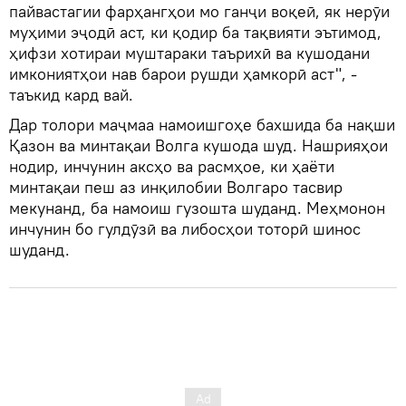
пайвастагии фарҳангҳои мо ганҷи воқеӣ, як нерӯи
муҳими эҷодӣ аст, ки қодир ба тақвияти эътимод,
ҳифзи хотираи муштараки таърихӣ ва кушодани
имкониятҳои нав барои рушди ҳамкорӣ аст", -
таъкид кард вай.
Дар толори маҷмаа намоишгоҳе бахшида ба нақши
Қазон ва минтақаи Волга кушода шуд. Нашрияҳои
нодир, инчунин аксҳо ва расмҳое, ки ҳаёти
минтақаи пеш аз инқилобии Волгаро тасвир
мекунанд, ба намоиш гузошта шуданд. Меҳмонон
инчунин бо гулдӯзӣ ва либосҳои тоторӣ шинос
шуданд.