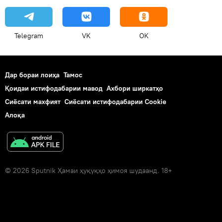
Telegram
VK
OK
Дар бораи лоиҳа
Тамос
Қоидаи истифодабарии мавод
Ахбори ширкатҳо
Сиёсати махфият
Сиёсати истифодабарии Cookie
Алоқа
© 2026 Sputnik Ҳамаи ҳуқуқҳо ҳимоя шудаанд. 18+