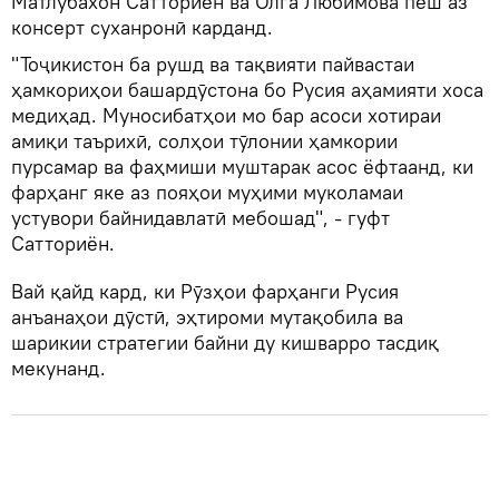
Матлубахон Сатториён ва Олга Любимова пеш аз
консерт суханронӣ карданд.
"Тоҷикистон ба рушд ва тақвияти пайвастаи
ҳамкориҳои башардӯстона бо Русия аҳамияти хоса
медиҳад. Муносибатҳои мо бар асоси хотираи
амиқи таърихӣ, солҳои тӯлонии ҳамкории
пурсамар ва фаҳмиши муштарак асос ёфтаанд, ки
фарҳанг яке аз пояҳои муҳими муколамаи
устувори байнидавлатӣ мебошад", - гуфт
Сатториён.
Вай қайд кард, ки Рӯзҳои фарҳанги Русия
анъанаҳои дӯстӣ, эҳтироми мутақобила ва
шарикии стратегии байни ду кишварро тасдиқ
мекунанд.