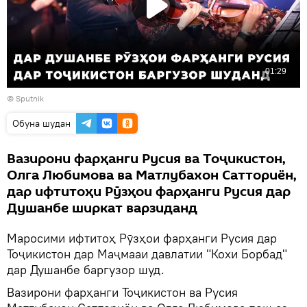
© Sputnik
Обуна шудан
Вазирони фарҳанги Русия ва Тоҷикистон,
Олга Любимова ва Матлубахон Сатториён,
дар ифтитоҳи Рӯзҳои фарҳанги Русия дар
Душанбе ширкат варзиданд
Маросими ифтитоҳ Рӯзҳои фарҳанги Русия дар
Тоҷикистон дар Маҷмааи давлатии "Кохи Борбад"
дар Душанбе баргузор шуд.
Вазирони фарҳанги Тоҷикистон ва Русия