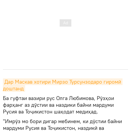
Дар Маскав хотири Мирзо Турсунзодаро гиромӣ 
доштанд
Ба гуфтаи вазири рус Олга Любимова, Рӯзҳои
фарҳанг аз дӯстии ва наздики байни мардуми
Русия ва Тоҷикистон шаҳодат медиҳад.
"Имрӯз мо бори дигар мебинем, ки дӯстии байни
мардуми Русия ва Тоҷикистон, наздикӣ ва