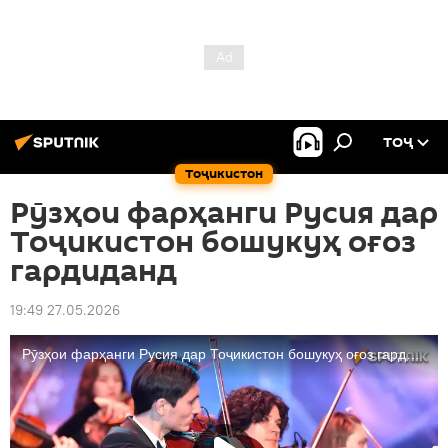
ТОҶ
Тоҷикистон
Рӯзҳои фарҳанги Русия дар
Тоҷикистон бошукуҳ оғоз
гардиданд
19:49 27.05.2026