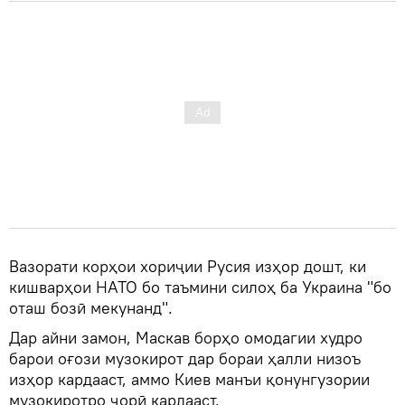
Вазорати корҳои хориҷии Русия изҳор дошт, ки
кишварҳои НАТО бо таъмини силоҳ ба Украина "бо
оташ бозӣ мекунанд".
Дар айни замон, Маскав борҳо омодагии худро
барои оғози музокирот дар бораи ҳалли низоъ
изҳор кардааст, аммо Киев манъи қонунгузории
музокиротро ҷорӣ кардааст.