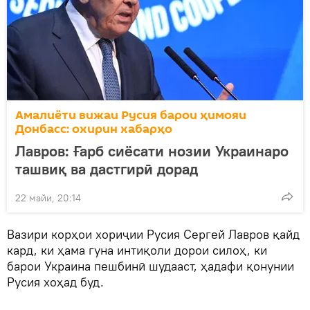
Амалиёти вижаи Русия барои ҳимояи
Донбасс: охирин хабарҳо
Лавров: Ғарб сиёсати нозии Украинаро
ташвиқ ва дастгирӣ дорад
22 майи, 20:14
Вазири корҳои хориҷии Русия Сергей Лавров қайд
кард, ки ҳама гуна интиқоли дорои силоҳ, ки
барои Украина пешбинӣ шудааст, ҳадафи қонунии
Русия хоҳад буд.