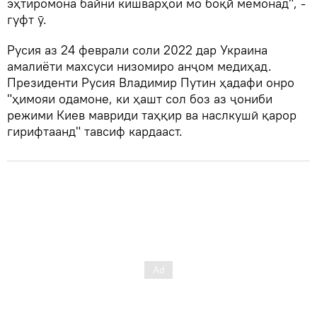
эҳтиромона байни кишварҳои мо боқӣ мемонад", -
гуфт ӯ.
Русия аз 24 феврали соли 2022 дар Украина
амалиёти махсуси низомиро анҷом медиҳад.
Президенти Русия Владимир Путин ҳадафи онро
"ҳимояи одамоне, ки ҳашт сол боз аз ҷониби
режими Киев мавриди таҳқир ва наслкушӣ қарор
гирифтаанд" тавсиф кардааст.