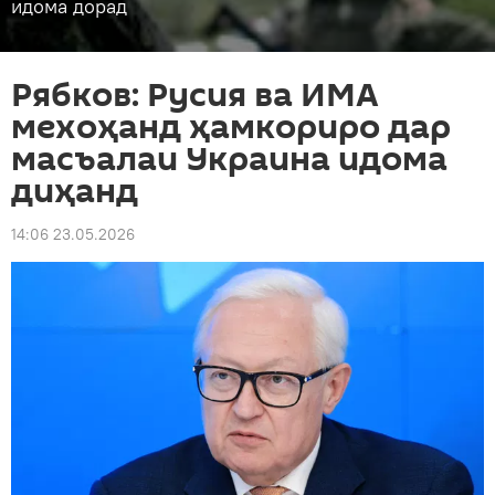
идома дорад
Рябков: Русия ва ИМА
мехоҳанд ҳамкориро дар
масъалаи Украина идома
диҳанд
14:06 23.05.2026