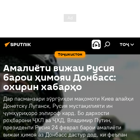
ТОҶ
Тоҷикистон
Амалиёти вижаи Русия
барои ҳимояи Донбасс:
охирин хабарҳо
Дар пасманзари зӯргӯиҳои мақомоти Киев алайҳи
Донетску Луганск, Русия мустақилияти ин
ҷумҳуриҳоро эътироф кард. Бо дархости
роҳбарони ҶХЛ ва ҶХД, Владимир Путин,
президенти Русия 24 феврал барои амалиёти
вижаи ҳимоя аз Донбасс дастур дод, ки феълан