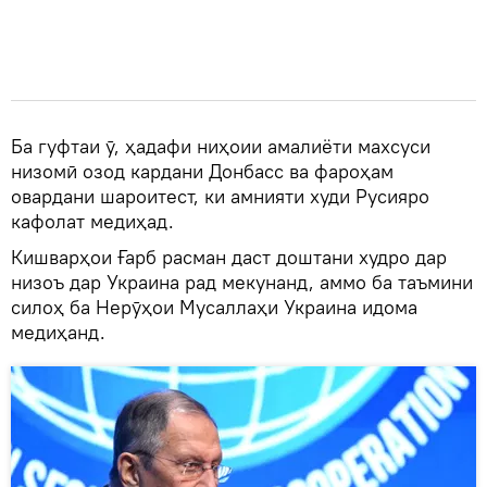
Ба гуфтаи ӯ, ҳадафи ниҳоии амалиёти махсуси
низомӣ озод кардани Донбасс ва фароҳам
овардани шароитест, ки амнияти худи Русияро
кафолат медиҳад.
Кишварҳои Ғарб расман даст доштани худро дар
низоъ дар Украина рад мекунанд, аммо ба таъмини
силоҳ ба Нерӯҳои Мусаллаҳи Украина идома
медиҳанд.