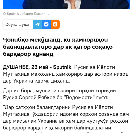
©
Sputnik
/ Мария Девахина
Обуна шудан
Ҷонибҳо мекӯшанд, ки ҳамкориҳои
байнидавлатиро дар як қатор соҳаҳо
барқарор кунанд
ДУШАНБЕ, 23 май - Sputnik
. Русия ва Иёлоти
Муттаҳида мехоҳанд ҳамкориро дар афтори низоъ
дар Украина идома диҳанд.
Дар ин бора, муовини вазири корҳои хориҷии
Русия Сергей Рябков ба "Ведомости" гуфт.
"Дар сатҳҳои баландтарини Русия ва Иёлоти
Муттаҳида, ӯҳдадории идомаи корҳои созанда ҳам
дар масъалаи Украина ва ҳам дар ҷустуҷӯи роҳҳои
барқарор кардани ҳамкории байнидавлатии