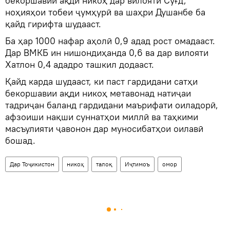
бекоршавии ақди никоҳ дар вилояти Суғд,
ноҳияҳои тобеи ҷумҳурӣ ва шаҳри Душанбе ба
қайд гирифта шудааст.
Ба ҳар 1000 нафар аҳолӣ 0,9 адад рост омадааст.
Дар ВМКБ ин нишондиҳанда 0,6 ва дар вилояти
Хатлон 0,4 ададро ташкил додааст.
Қайд карда шудааст, ки паст гардидани сатҳи
бекоршавии ақди никоҳ метавонад натиҷаи
тадриҷан баланд гардидани маърифати оиладорӣ,
афзоиши нақши суннатҳои миллӣ ва таҳкими
масъулияти ҷавонон дар муносибатҳои оилавӣ
бошад.
Дар Тоҷикистон
никоҳ
талоқ
Иҷтимоъ
омор