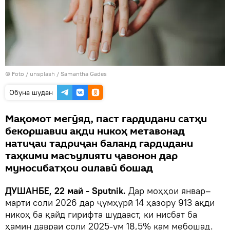
© Foto /
unsplash / Samantha Gades
Обуна шудан
Мақомот мегӯяд, паст гардидани сатҳи
бекоршавии ақди никоҳ метавонад
натиҷаи тадриҷан баланд гардидани
таҳкими масъулияти ҷавонон дар
муносибатҳои оилавӣ бошад
ДУШАНБЕ, 22 май - Sputnik.
Дар моҳҳои январ–
марти соли 2026 дар ҷумҳурӣ 14 ҳазору 913 ақди
никоҳ ба қайд гирифта шудааст, ки нисбат ба
ҳамин давраи соли 2025-ум 18,5% кам мебошад.