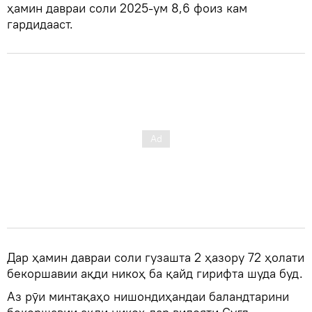
ҳамин давраи соли 2025-ум 8,6 фоиз кам
гардидааст.
Дар ҳамин давраи соли гузашта 2 ҳазору 72 ҳолати
бекоршавии ақди никоҳ ба қайд гирифта шуда буд.
Аз рӯи минтақаҳо нишондиҳандаи баландтарини