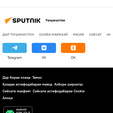
Тоҷикистон
ДАР ТОҶИКИСТОН
ОСИЁИ МАРКАЗӢ
РУСИЯ
СИЁСАТ
ИҚ
Telegram
VK
OK
Дар бораи лоиҳа
Тамос
Қоидаи истифодабарии мавод
Ахбори ширкатҳо
Сиёсати махфият
Сиёсати истифодабарии Cookie
Алоқа