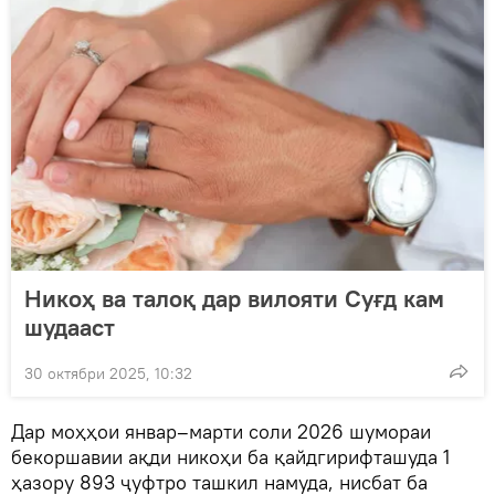
Никоҳ ва талоқ дар вилояти Суғд кам
шудааст
30 октябри 2025, 10:32
Дар моҳҳои январ–марти соли 2026 шумораи
бекоршавии ақди никоҳи ба қайдгирифташуда 1
ҳазору 893 ҷуфтро ташкил намуда, нисбат ба