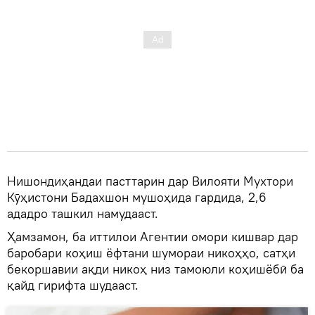
Нишондиҳандаи пасттарин дар Вилояти Мухтори
Кӯҳистони Бадахшон мушоҳида гардида, 2,6
ададро ташкил намудааст.
Ҳамзамон, ба иттилои Агентии омори кишвар дар
баробари коҳиш ёфтани шумораи никоҳҳо, сатҳи
бекоршавии ақди никоҳ низ тамоюли коҳишёбӣ ба
қайд гирифта шудааст.