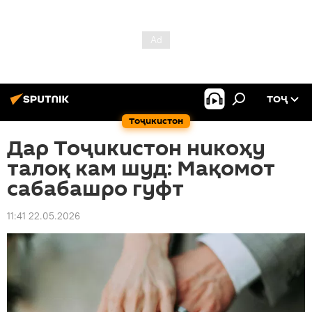
ТОҶ
Тоҷикистон
Дар Тоҷикистон никоҳу
талоқ кам шуд: Мақомот
сабабашро гуфт
11:41 22.05.2026