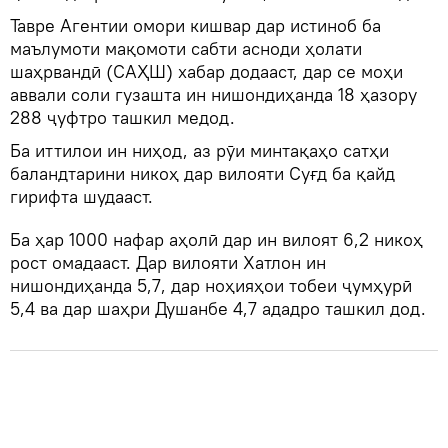
Тавре Агентии омори кишвар дар истиноб ба
маълумоти мақомоти сабти асноди ҳолати
шаҳрвандӣ (САҲШ) хабар додааст, дар се моҳи
аввали соли гузашта ин нишондиҳанда 18 ҳазору
288 ҷуфтро ташкил медод.
Ба иттилои ин ниҳод, аз рӯи минтақаҳо сатҳи
баландтарини никоҳ дар вилояти Суғд ба қайд
гирифта шудааст.
Ба ҳар 1000 нафар аҳолӣ дар ин вилоят 6,2 никоҳ
рост омадааст. Дар вилояти Хатлон ин
нишондиҳанда 5,7, дар ноҳияҳои тобеи ҷумҳурӣ
5,4 ва дар шаҳри Душанбе 4,7 ададро ташкил дод.