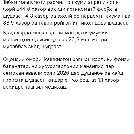
Тибқи маълумоти расмӣ, то якуми апрели соли
ҷорӣ 244,6 ҳазор воҳиди истиқоматӣ фурӯхта
шудааст, 4,3 ҳазор ба аҳолӣ бо пардохти қисман ва
83,9 ҳазор ба таври ройгон интиқол дода шудааст.
Қайд карда мешавад, ки масоҳати умумии
манзилҳои хусусӣшуда аз 20,8 млн метри
мураббаъ зиёд шудааст.
Оҷонсии омори Тоҷикистон равшан кард, ки фоизи
баландтарини хусусигардонии манзилҳо дар
семоҳаи аввали соли 2026 дар Душанбе ба қайд
гирифта шудааст, ки дар он ҷо беш аз 1,1 ҳазор
воҳидро ташкил медиҳад.