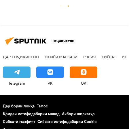
Тоҷикистон
ДАР ТОҶИКИСТОН
ОСИЁИ МАРКАЗӢ
РУСИЯ
СИЁСАТ
ИҚ
Telegram
VK
OK
Дар бораи лоиҳа
Тамос
Қоидаи истифодабарии мавод
Ахбори ширкатҳо
Сиёсати махфият
Сиёсати истифодабарии Cookie