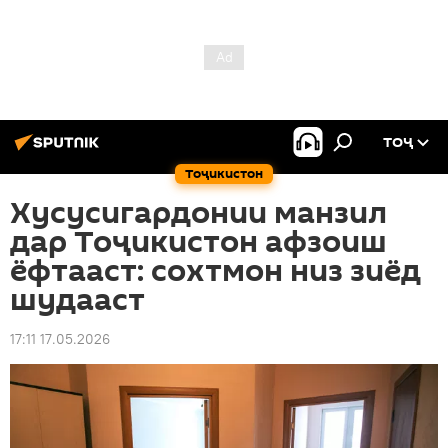
ТОҶ
Тоҷикистон
Хусусигардонии манзил
дар Тоҷикистон афзоиш
ёфтааст: сохтмон низ зиёд
шудааст
17:11 17.05.2026