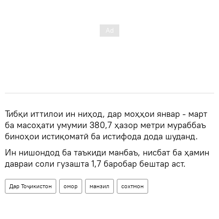
Тибқи иттилои ин ниҳод, дар моҳҳои январ - март
ба масоҳати умумии 380,7 ҳазор метри мураббаъ
биноҳои истиқоматӣ ба истифода дода шуданд.
Ин нишондод ба таъкиди манбаъ, нисбат ба ҳамин
давраи соли гузашта 1,7 баробар бештар аст.
Дар Тоҷикистон
омор
манзил
сохтмон