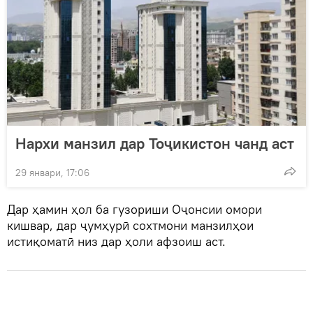
Нархи манзил дар Тоҷикистон чанд аст
29 январи, 17:06
Дар ҳамин ҳол ба гузориши Оҷонсии омори
кишвар, дар ҷумҳурӣ сохтмони манзилҳои
истиқоматӣ низ дар ҳоли афзоиш аст.