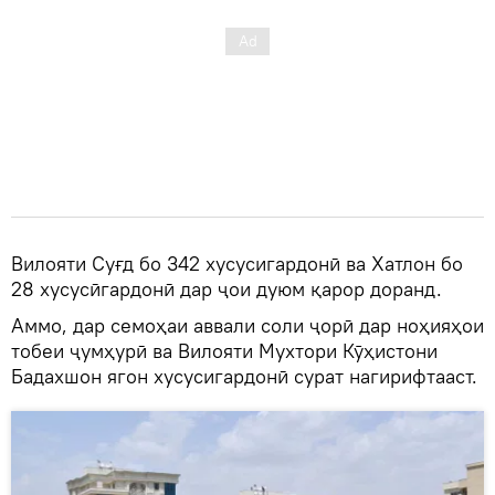
Вилояти Суғд бо 342 хусусигардонӣ ва Хатлон бо
28 хусусӣгардонӣ дар ҷои дуюм қарор доранд.
Аммо, дар семоҳаи аввали соли ҷорӣ дар ноҳияҳои
тобеи ҷумҳурӣ ва Вилояти Мухтори Кӯҳистони
Бадахшон ягон хусусигардонӣ сурат нагирифтааст.