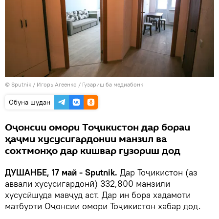
©
Sputnik
/ Игорь Агеенко
/
Гузариш ба медиабонк
Обуна шудан
Оҷонсии омори Тоҷикистон дар бораи
ҳаҷми хусусигардонии манзил ва
сохтмонҳо дар кишвар гузориш дод
ДУШАНБЕ, 17 май - Sputnik.
Дар Тоҷикистон (аз
аввали хусусигардонӣ) 332,800 манзили
хусусӣшуда мавҷуд аст. Дар ин бора хадамоти
матбуоти Оҷонсии омори Тоҷикистон хабар дод.