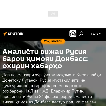
ТОҶ
Тоҷикистон
Амалиёти вижаи Русия
барои ҳимояи Донбасс:
охирин хабарҳо
Дар пасманзари зӯргӯиҳои мақомоти Киев алайҳи
Донетску Луганск, Русия мустақилияти ин
ҷумҳуриҳоро эътироф кард. Бо дархости
роҳбарони ҶХЛ ва ҶХД, Владимир Путин,
президенти Русия 24 феврал барои амалиёти
вижаи ҳимоя аз Донбасс дастур дод, ки феълан