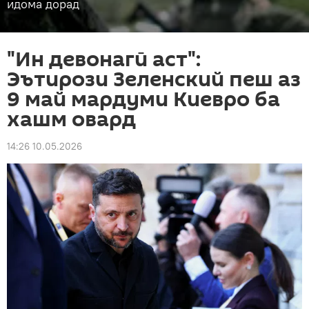
идома дорад
"Ин девонагӣ аст":
Эътирози Зеленский пеш аз
9 май мардуми Киевро ба
хашм овард
14:26 10.05.2026