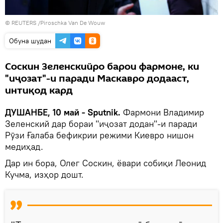
© REUTERS /Piroschka Van De Wouw
Обуна шудан
Соскин Зеленскийро барои фармоне, ки
"иҷозат"-и паради Маскавро додааст,
интиқод кард
ДУШАНБЕ, 10 май - Sputnik.
Фармони Владимир
Зеленский дар бораи "иҷозат додан"-и паради
Рӯзи Ғалаба бефикрии режими Киевро нишон
медиҳад.
Дар ин бора, Олег Соскин, ёвари собиқи Леонид
Кучма, изҳор дошт.