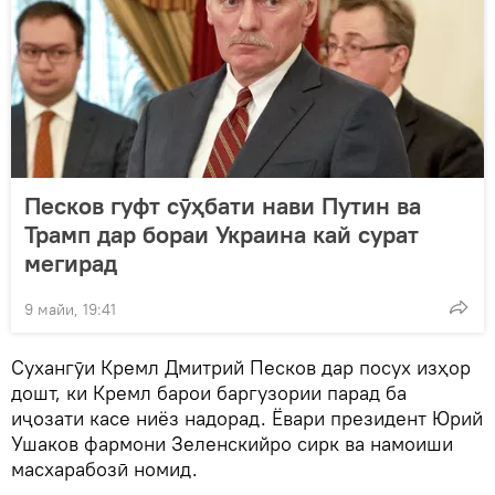
Песков гуфт сӯҳбати нави Путин ва
Трамп дар бораи Украина кай сурат
мегирад
9 майи, 19:41
Сухангӯи Кремл Дмитрий Песков дар посух изҳор
дошт, ки Кремл барои баргузории парад ба
иҷозати касе ниёз надорад. Ёвари президент Юрий
Ушаков фармони Зеленскийро сирк ва намоиши
масхарабозӣ номид.