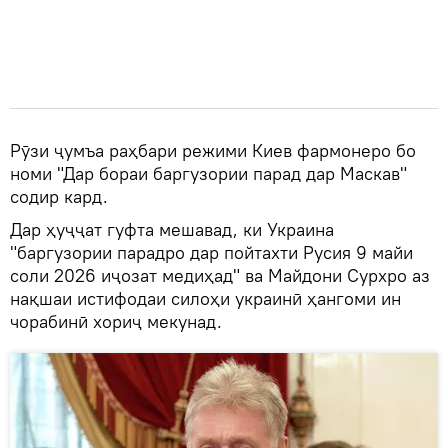
Рӯзи ҷумъа раҳбари режими Киев фармонеро бо
номи "Дар бораи баргузории парад дар Маскав"
содир кард.
Дар ҳуҷҷат гуфта мешавад, ки Украина
"баргузории парадро дар пойтахти Русия 9 майи
соли 2026 иҷозат медиҳад" ва Майдони Сурхро аз
нақшаи истифодаи силоҳи украинӣ ҳангоми ин
чорабинӣ хориҷ мекунад.