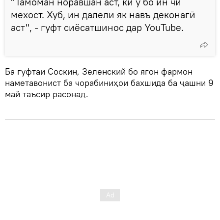
"Тамоман норавшан аст, ки ӯ бо ин чӣ
мехост. Хуб, ин далели як навъ деконагӣ
аст", - гуфт сиёсатшинос дар YouTube.
Ба гуфтаи Соскин, Зеленский бо ягон фармон
наметавонист ба чорабиниҳои бахшида ба ҷашни 9
май таъсир расонад.