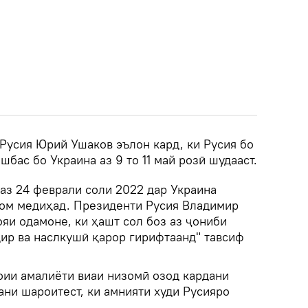
Русия Юрий Ушаков эълон кард, ки Русия бо
шбас бо Украина аз 9 то 11 май розӣ шудааст.
аз 24 феврали соли 2022 дар Украина
ом медиҳад. Президенти Русия Владимир
яи одамоне, ки ҳашт сол боз аз ҷониби
ир ва наслкушӣ қарор гирифтаанд" тавсиф
оии амалиёти виаи низомӣ озод кардани
ни шароитест, ки амнияти худи Русияро