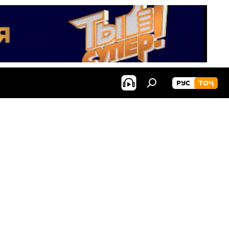
РУС
ТОҶ