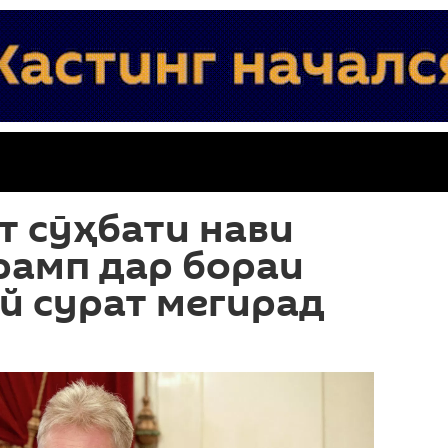
т сӯҳбати нави
рамп дар бораи
й сурат мегирад