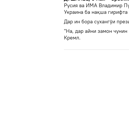
Русия ва ИМА Владимир Пу
Украина ба нақша гирифта 
Дар ин бора сухангӯи през
"На, дар айни замон чунин
Кремл.