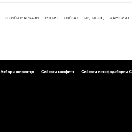
ОСИЁИ МАРКАЗӢ
РУСИЯ
СИЁСАТ
ИҚТИСОД
ҶАМЪИЯТ
Ахбори ширкатҳо
Сиёсати махфият
Сиёсати истифодабарии C