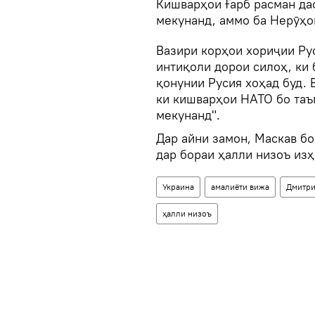
Кишварҳои Ғарб расман дас
мекунанд, аммо ба Нерӯҳо
Вазири корҳои хориҷии Рус
интиқоли дорои силоҳ, ки
қонунии Русия хоҳад буд. 
ки кишварҳои НАТО бо таъ
мекунанд".
Дар айни замон, Маскав б
дар бораи ҳалли низоъ изҳ
Украина
амалиёти вижа
Дмитри
ҳалли низоъ