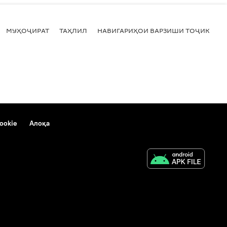
МУҲОҶИРАТ
ТАҲЛИЛ
НАВИГАРИҲОИ ВАРЗИШИ ТОҶИКИСТ
ookie
Алоқа