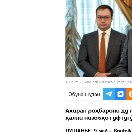
©
Sputnik
/ Алексей Даничев
/
Гузариш 
Обуна шудан
Ахиран роҳбарони ду 
ҳалли низоъҳо гуфтуг
ДУШАНБЕ, 9 май – Sputnik