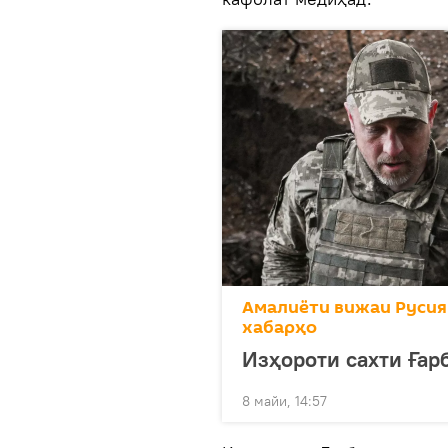
Амалиёти вижаи Русия
хабарҳо
Изҳороти сахти Ғар
8 майи, 14:57