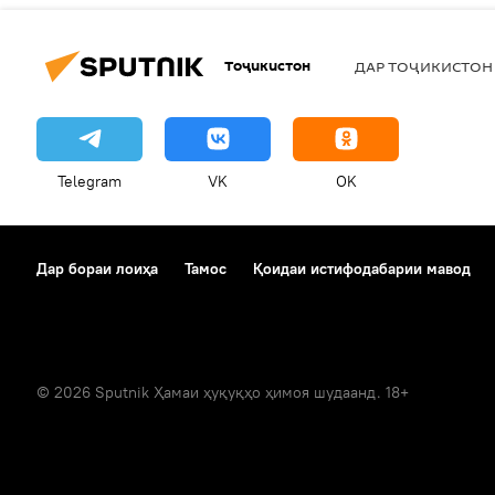
Тоҷикистон
ДАР ТОҶИКИСТОН
Telegram
VK
OK
Дар бораи лоиҳа
Тамос
Қоидаи истифодабарии мавод
© 2026 Sputnik Ҳамаи ҳуқуқҳо ҳимоя шудаанд. 18+