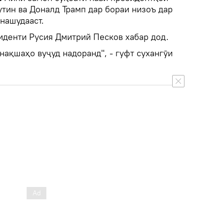
тин ва Доналд Трамп дар бораи низоъ дар
нашудааст.
иденти Русия Дмитрий Песков хабар дод.
 нақшаҳо вуҷуд надоранд", - гуфт сухангӯи