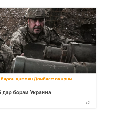
 барои ҳимояи Донбасс: охирин
б дар бораи Украина