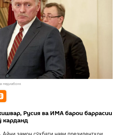
ба медиабонк
кишвар, Русия ва ИМА барои баррасии
ӯ карданд
.
Айни замон сӯҳбати нави президентҳои