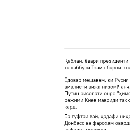
Қаблан, ёвари президенти 
ташаббуси Трамп барои ота
Ёдовар мешавем, ки Русия 
амалиёти вижа низомӣ анҷ
Путин рисолати онро "ҳимо
режими Киев мавриди таҳқ
кард.
Ба гуфтаи вай, ҳадафи ниҳ
Донбасс ва фароҳам оварда
кафолат медиҳад.