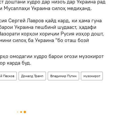
т доштани худро дар низоъ дар Украина рад
и Мусаллаҳи Украина силоҳ медиҳанд.
ия Сергей Лавров қайд кард, ки ҳама гуна
 барои Украина пешбинӣ шудааст, ҳадафи
Вазорати корҳои хориҷии Русия изҳор дошт,
мини силоҳ ба Украина "бо оташ бозӣ
орҳо омодагии худро барои оғози музокирот
ор карда буд.
й Песков
Доналд Трамп
Владимир Путин
музокирот