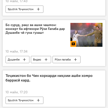
10 майи, 17:43
Sputnik Тоҷикистон
Бо суруд, рақс ва ашки чашмон:
консерт ба ифтихори Рӯзи Ғалаба дар
Душанбе чӣ гуна гузашт
10 майи, 17:34
Душанбе
Видео
Рӯзи ғалаба
ҷашни рӯзи Ғалаба
ба ифтихори рӯзи Ғалаба
консерт
Фарҳанг
Тоҷикистон бо Чин коркарди ниҳоии ашёи хомро
баррасӣ кард.
10 майи, 17:20
Sputnik Тоҷикистон