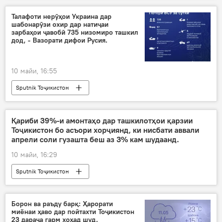
Талафоти нерӯҳои Украина дар
шабонарӯзи охир дар натиҷаи
зарбаҳои ҷавобӣ 735 низомиро ташкил
дод, - Вазорати дифои Русия.
10 майи, 16:55
Sputnik Тоҷикистон
Қариби 39%-и амонтаҳо дар ташкилотҳои қарзии
Тоҷикистон бо асъори хорҷиянд, ки нисбати аввали
апрели соли гузашта беш аз 3% кам шудаанд.
10 майи, 16:29
Sputnik Тоҷикистон
Борон ва раъду барқ: Ҳарорати
миёнаи ҳаво дар пойтахти Тоҷикистон
23 дараҷа гарм хоҳад шуд.