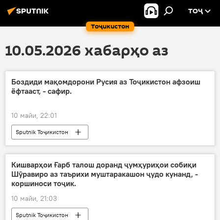
ТОҶ
Тоҷикистон
10.05.2026 хабарҳо аз
Боздиди мақомдорони Русия аз Тоҷикистон афзоиш
ёфтааст, - сафир.
10 майи, 22:01
Sputnik Тоҷикистон
Кишварҳои Ғарб талош доранд ҷумҳуриҳои собиқи
Шӯравиро аз таърихи муштаракашон ҷудо кунанд, -
коршиноси тоҷик.
10 майи, 21:03
Sputnik Тоҷикистон