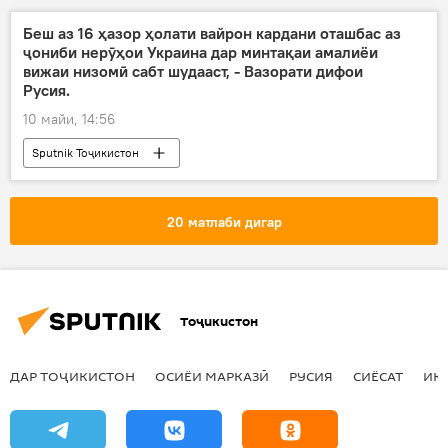
81-солгарди Ғалаба дар Ҷанги Бузурги Ватанӣ
Беш аз 16 ҳазор ҳолати вайрон кардани оташбас аз
ҷониби нерӯҳои Украина дар минтақаи амалиёи
таърих
Рӯзи ғалаба
вижаи низомӣ сабт шудааст, - Вазорати дифои
Русия.
10 майи, 14:56
Sputnik Тоҷикистон
20 матлаби дигар
Тоҷикистон
ДАР ТОҶИКИСТОН
ОСИЁИ МАРКАЗӢ
РУСИЯ
СИЁСАТ
ИҚ