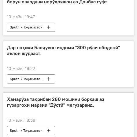
берун овардани нерӯҳояшон аз Донбас гуфт.
10 майи, 19:47
Sputnik Тоҷикистон
Дар ноҳияи Балҷувон иқдоми "300 рӯзи ободонӣ"
эълон шудааст.
10 майи, 19:22
Sputnik Тоҷикистон
Ҳамарӯза тақрибан 260 мошини боркаш аз
гузаргоҳи марзии "Дӯстӣ" мегузаранд.
10 майи, 18:58
Sputnik Тоҷикистон