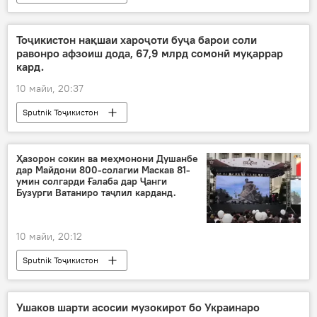
Тоҷикистон нақшаи хароҷоти буҷа барои соли
равонро афзоиш дода, 67,9 млрд сомонӣ муқаррар
кард.
10 майи, 20:37
Sputnik Тоҷикистон
Ҳазорон сокин ва меҳмонони Душанбе
дар Майдони 800-солагии Маскав 81-
умин солгарди Ғалаба дар Ҷанги
Бузурги Ватаниро таҷлил карданд.
10 майи, 20:12
Sputnik Тоҷикистон
Ушаков шарти асосии музокирот бо Украинаро