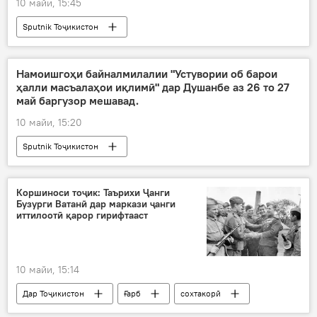
10 майи, 15:45
Sputnik Тоҷикистон
Намоишгоҳи байналмилалии "Устувории об барои
ҳалли масъалаҳои иқлимӣ" дар Душанбе аз 26 то 27
май баргузор мешавад.
10 майи, 15:20
Sputnik Тоҷикистон
Коршиноси тоҷик: Таърихи Ҷанги
Бузурги Ватанӣ дар маркази ҷанги
иттилоотӣ қарор гирифтааст
10 майи, 15:14
Дар Тоҷикистон
Ғарб
сохтакорӣ
Ҷанги дуюми ҷаҳонӣ