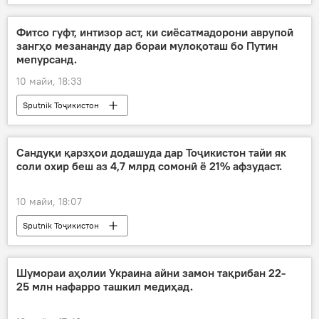
Фитсо гуфт, интизор аст, ки сиёсатмадорони аврупоӣ
зангҳо мезананду дар бораи мулоқоташ бо Путин
мепурсанд.
10 майи, 18:33
Sputnik Тоҷикистон
Сандуқи қарзҳои додашуда дар Тоҷикистон тайи як
соли охир беш аз 4,7 млрд сомонӣ ё 21% афзудаст.
10 майи, 18:07
Sputnik Тоҷикистон
Шумораи аҳолии Украина айни замон тақрибан 22-
25 млн нафарро ташкил медиҳад.