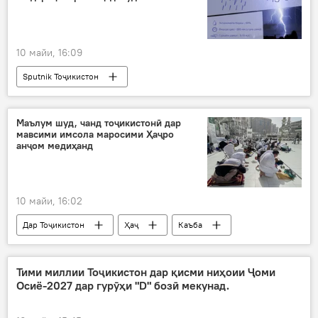
10 майи, 16:09
Sputnik Тоҷикистон
Маълум шуд, чанд тоҷикистонӣ дар
мавсими имсола маросими Ҳаҷро
анҷом медиҳанд
10 майи, 16:02
Дар Тоҷикистон
Ҳаҷ
Каъба
ҳоҷӣ
Арабистони Саудӣ
Кумитаи дин
Дин ва оин
Тими миллии Тоҷикистон дар қисми ниҳоии Ҷоми
Осиё-2027 дар гурӯҳи "D" бозӣ мекунад.