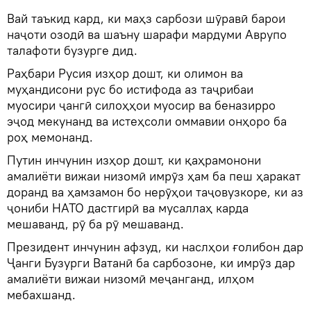
Вай таъкид кард, ки маҳз сарбози шӯравӣ барои
наҷоти озодӣ ва шаъну шарафи мардуми Аврупо
талафоти бузурге дид.
Раҳбари Русия изҳор дошт, ки олимон ва
муҳандисони рус бо истифода аз таҷрибаи
муосири ҷангӣ силоҳҳои муосир ва беназирро
эҷод мекунанд ва истеҳсоли оммавии онҳоро ба
роҳ мемонанд.
Путин инчунин изҳор дошт, ки қаҳрамонони
амалиёти вижаи низомӣ имрӯз ҳам ба пеш ҳаракат
доранд ва ҳамзамон бо нерӯҳои таҷовузкоре, ки аз
ҷониби НАТО дастгирӣ ва мусаллаҳ карда
мешаванд, рӯ ба рӯ мешаванд.
Президент инчунин афзуд, ки наслҳои ғолибон дар
Ҷанги Бузурги Ватанӣ ба сарбозоне, ки имрӯз дар
амалиёти вижаи низомӣ меҷанганд, илҳом
мебахшанд.