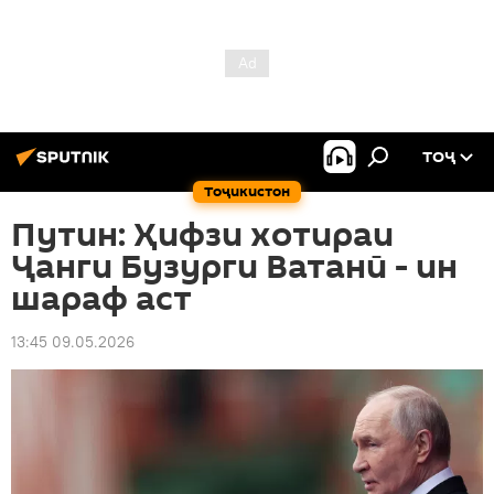
ТОҶ
Тоҷикистон
Путин: Ҳифзи хотираи
Ҷанги Бузурги Ватанӣ - ин
шараф аст
13:45 09.05.2026