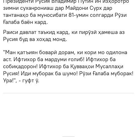
Президенти Русия Владимир Путин ин изҳоротро
зимни суханрониаш дар Майдони Сурх дар
тантанаҳо ба муносибати 81-умин солгарди Рӯзи
Ғалаба баён кард.
Раиси давлат таъкид кард, ки пирӯзӣ ҳамеша аз
Русия буд ва хоҳад монд.
"Ман қатъиян боварӣ дорам, ки кори мо одилона
аст. Ифтихор ба мардуми ғолиб! Ифтихор ба
собиқадорон! Ифтихор ба Қувваҳои Мусаллаҳи
Русия! Иди муборак ба шумо! Рӯзи Ғалаба муборак!
Ура!", - гуфт ӯ.