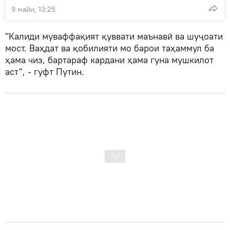
9 майи, 13:25
"Калиди муваффақият қуввати маънавӣ ва шуҷоати
мост. Ваҳдат ва қобилияти мо барои таҳаммул ба
ҳама чиз, бартараф кардани ҳама гуна мушкилот
аст", - гуфт Путин.