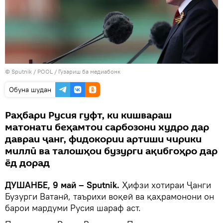
©
Sputnik
/ POOL
/
Гузариш ба медиабонк
Обуна шудан
Раҳбари Русия гуфт, ки кишвараш
матонати беҳамтои сарбозони худро дар
давраи ҷанг, фидокории артиши чирики
миллӣ ва талошҳои бузурги ақибгоҳро дар
ёд дорад
ДУШАНБЕ, 9 май – Sputnik.
Ҳифзи хотираи Ҷанги
Бузурги Ватанӣ, таърихи воқеӣ ва қаҳрамонони он
барои мардуми Русия шараф аст.