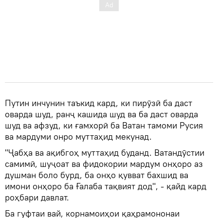
Путин инчунин таъкид кард, ки пирӯзӣ ба даст
оварда шуд, ранҷ кашида шуд ва ба даст оварда
шуд ва афзуд, ки ғамхорӣ ба Ватан тамоми Русия
ва мардуми онро муттаҳид мекунад.
"Ҷабҳа ва ақибгоҳ муттаҳид буданд. Ватандӯстии
самимӣ, шуҷоат ва фидокории мардум онҳоро аз
душман боло бурд, ба онҳо қувват бахшид ва
имони онҳоро ба Ғалаба тақвият дод", - қайд кард
роҳбари давлат.
Ба гуфтаи вай, корнамоиҳои қаҳрамононаи