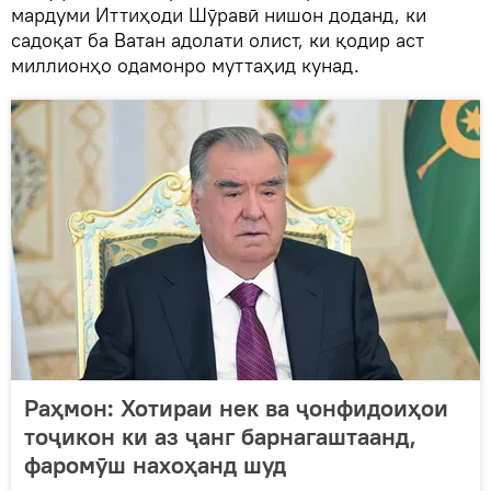
мардуми Иттиҳоди Шӯравӣ нишон доданд, ки
садоқат ба Ватан адолати олист, ки қодир аст
миллионҳо одамонро муттаҳид кунад.
Раҳмон: Хотираи нек ва ҷонфидоиҳои
тоҷикон ки аз ҷанг барнагаштаанд,
фаромӯш нахоҳанд шуд