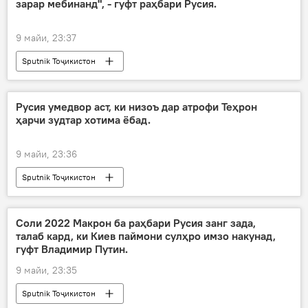
зарар мебинанд", - гуфт раҳбари Русия.
9 майи, 23:37
Sputnik Тоҷикистон
Вазъ дар Ховари Миёна: Хабарҳои ахир
Русия умедвор аст, ки низоъ дар атрофи Теҳрон
ҳарчи зудтар хотима ёбад.
9 майи, 23:36
Sputnik Тоҷикистон
Вазъ дар Ховари Миёна: Хабарҳои ахир
Соли 2022 Макрон ба раҳбари Русия занг зада,
талаб кард, ки Киев паймони сулҳро имзо накунад,
гуфт Владимир Путин.
9 майи, 23:35
Sputnik Тоҷикистон