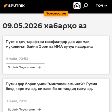
ТОҶ
Тоҷикистон
09.05.2026 хабарҳо аз
Путин: ҳеҷ тарафҳои манфиатдор дар идомаи
муқовимат байни Эрон ва ИМА вуҷуд надоранд
9 майи, 23:53
Sputnik Тоҷикистон
Вазъ дар Ховари Миёна: Хабарҳои ахир
Путин дар бораи умқи "минтақаи амниятӣ": Русия
бояд коре кунад, ки касе ба он таҳдид накунад.
9 майи, 23:51
Sputnik Тоҷикистон