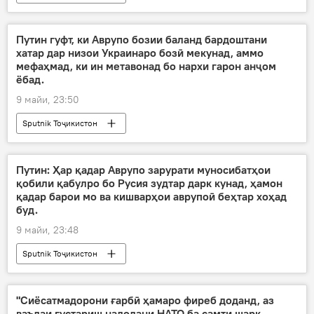
Путин гуфт, ки Аврупо бозии баланд бардоштани
хатар дар низои Украинаро бозӣ мекунад, аммо
мефаҳмад, ки ин метавонад бо нархи гарон анҷом
ёбад.
9 майи, 23:50
Sputnik Тоҷикистон
Путин: Ҳар қадар Аврупо зарурати муносибатҳои
қобили қабулро бо Русия зудтар дарк кунад, ҳамон
қадар барои мо ва кишварҳои аврупоӣ беҳтар хоҳад
буд.
9 майи, 23:48
Sputnik Тоҷикистон
"Сиёсатмадорони ғарбӣ ҳамаро фиреб доданд, аз
ваъдаи густариш надодани НАТО ба самти шарқ.