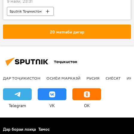
9 майи, 23:31
Sputnik Тоҷикистон
20 матлаби дигар
Тоҷикистон
ДАР ТОҶИКИСТОН
ОСИЁИ МАРКАЗӢ
РУСИЯ
СИЁСАТ
ИҚ
Telegram
VK
OK
Дар бораи лоиҳа
Тамос