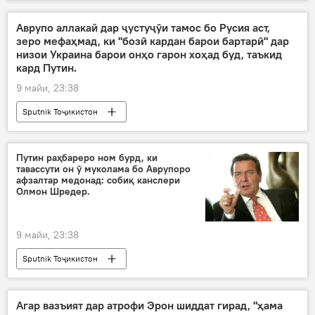
Аврупо аллакай дар ҷустуҷӯи тамос бо Русия аст,
зеро мефаҳмад, ки "бозӣ кардан барои бартарӣ" дар
низои Украина барои онҳо гарон хоҳад буд, таъкид
кард Путин.
9 майи, 23:38
Sputnik Тоҷикистон
Путин раҳбареро ном бурд, ки
тавассути он ӯ муколама бо Аврупоро
афзалтар медонад: собиқ канслери
Олмон Шредер.
9 майи, 23:38
Sputnik Тоҷикистон
Агар вазъият дар атрофи Эрон шиддат гирад, "ҳама