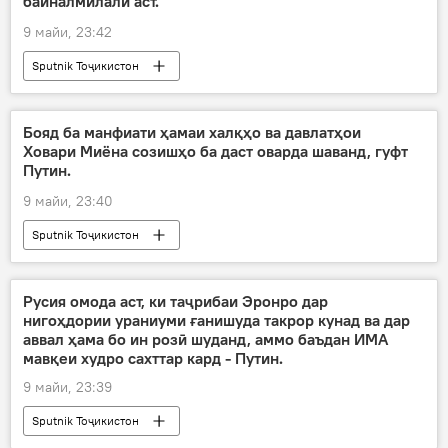
байналмилалӣ аст.
9 майи, 23:42
Sputnik Тоҷикистон
Бояд ба манфиати ҳамаи халқҳо ва давлатҳои
Ховари Миёна созишҳо ба даст оварда шаванд, гуфт
Путин.
9 майи, 23:40
Sputnik Тоҷикистон
Русия омода аст, ки таҷрибаи Эронро дар
нигоҳдории ураниуми ғанишуда такрор кунад ва дар
аввал ҳама бо ин розӣ шуданд, аммо баъдан ИМА
мавқеи худро сахттар кард - Путин.
9 майи, 23:39
Sputnik Тоҷикистон