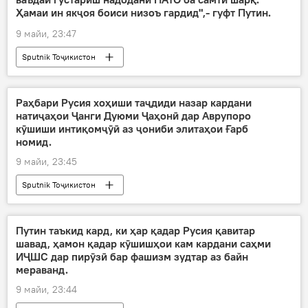
Ҳамаи ин якҷоя боиси низоъ гардид",- гуфт Путин.
9 майи, 23:47
Sputnik Тоҷикистон
Раҳбари Русия хоҳиши таҷдиди назар кардани
натиҷаҳои Ҷанги Дуюми Ҷаҳонӣ дар Аврупоро
кӯшиши интиқомҷӯӣ аз ҷониби элитаҳои Ғарб
номид.
9 майи, 23:45
Sputnik Тоҷикистон
Путин таъкид кард, ки ҳар қадар Русия қавитар
шавад, ҳамон қадар кӯшишҳои кам кардани саҳми
ИҶШС дар пирӯзӣ бар фашизм зудтар аз байн
мераванд.
9 майи, 23:44