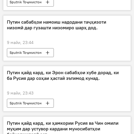
Sputnik Тоҷикистон
Путин сабабҳои намоиш надодани таҷҳизоти
низомӣ дар гузашти низомиро шарҳ дод.
9 майи, 23:44
Sputnik Тоҷикистон
Путин қайд кард, ки Эрон сабабҳои хубе дорад, ки
ба Русия дар соҳаи ҳастаӣ эътимод кунад.
9 майи, 23:43
Sputnik Тоҷикистон
Вазъ дар Ховари Миёна: Хабарҳои ахир
Путин қайд кард, ки ҳамкории Русия ва Чин омили
муҳим дар устувор кардани муносибатҳои