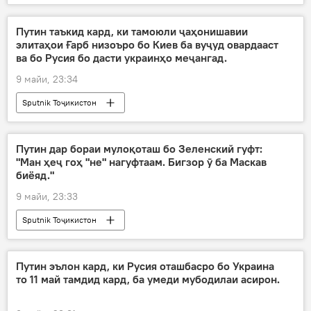
Путин таъкид кард, ки тамоюли ҷаҳонишавии
элитаҳои Ғарб низоъро бо Киев ба вуҷуд овардааст
ва бо Русия бо дасти украинҳо меҷангад.
9 майи, 23:34
Sputnik Тоҷикистон
Путин дар бораи мулоқоташ бо Зеленский гуфт:
"Ман ҳеҷ гоҳ "не" нагуфтаам. Бигзор ӯ ба Маскав
биёяд."
9 майи, 23:33
Sputnik Тоҷикистон
Путин эълон кард, ки Русия оташбасро бо Украина
то 11 май тамдид кард, ба умеди мубодилаи асирон.