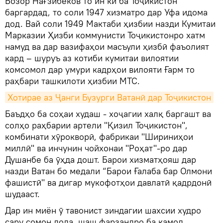
Бозор Нағзибеков то ин ки ба Тоҷикистон
баргардад, то соли 1947 хизматро дар Уфа идома
дод. Вай соли 1949 Мактаби ҳизбии назди Кумитаи
Марказии Ҳизби коммунисти Тоҷикистонро хатм
намуд ва дар вазифаҳои масъули ҳизбӣ фаъолият
кард – шуруъ аз котиби кумитаи вилоятии
комсомол дар умури кадрҳои вилояти Ғарм то
раҳбари ташкилоти ҳизбии МТС.
Хотирае аз Ҷанги Бузурги Ватанӣ дар Тоҷикистон
Баъдҳо ба соҳаи худаш - хоҷагии халқ баргашт ва
солҳо раҳбарии артели "Қизил Тоҷикистон",
комбинати хӯрокворӣ, фабрикаи "Шириниҳои
миллӣ" ва инчунин чойхонаи "Роҳат"-ро дар
Душанбе ба ӯҳда дошт. Барои хизматҳояш дар
назди Ватан бо медали “Барои Ғалаба бар Олмони
фашистӣ" ва дигар мукофотҳои давлатӣ қадрдонӣ
шудааст.
Дар ин миён ӯ тавонист зиндагии шахсии худро
сару сомон дода, шаш фарзандро ба камол