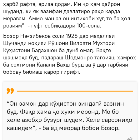
ҳарбӣ рафта, ариза додам. Ин ҷо ҳам ҳайрон
шуданд, ки як вазифаи давлатиро раҳо карда
меравам. Аммо ман аз он интихоби худ то ба ҳол
розиям”, - гуфт собиқадори 100-сола.
Бозор Нағзибеков соли 1926 дар маҳаллаи
Шуҷанди ноҳияи Рӯшони Вилояти Мухтори
Кӯҳистони Бадахшон ба дунё омад. Вақте
шашмоҳа буд, падараш Шодмонро тағоияш ҳамроҳ
ба сохтмони Канали Вахш бурд ва ӯ дар тарбияи
бобову бибиаш қарор гирифт.
“Он замон дар кӯҳистон зиндагӣ вазнин
буд. Фақр ҳама ҷо ҳукм меронд. Мо бо
хеле азобҳо бузург шудем. Хеле сарсониҳо
кашидем”, - ба ёд меорад бобои Бозор.