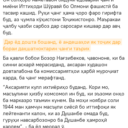
миёни Иттиҳоди Шӯравӣ бо Олмони фашистӣ ба
тасвир кашид. Руҳи ҷанг ҳама ҷоро фаро гирифта
буд, аз ҷумла кӯҳистони Тоҷикистонро. Маъракаи
ҷалбу ҷазби сарбоз дар саросари кишвар дар авҷ
буд.
Дар ёд дошта бошанд, ё андешаҳои як тоҷик дар 
бораи даҳшатноктарин ҷанги таърих
Ба қавли бобои Бозор Нағзибеков, ҷавононе, ки ба
синни аскарӣ мерасиданд, аксаран худашон
довталабона ба комиссариятҳои ҳарбӣ муроҷиат
карда, ба ҷанг мерафтанд.
“Аксарияти кулл ихтиёриҳо буданд. Кори мо,
масъулини ҳизбу комсомол ин буд, ки эъзоми онҳо
ба марказро таъмин кунем. Ва моҳи ноябри соли
1944 ман ҳамчун масъули сиёсӣ бо иттифоқи як
лейтенанти калон, ки аз Душанбе омада буд,
гуруҳи навсарбозонро ба Душанбе ҳамроҳӣ
кардем”, - ба ёд меорад ӯ.