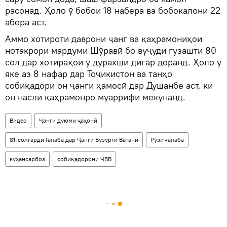
расонад. Ҳоло ӯ бобои 18 набера ва бобокалони 22
абера аст.
Аммо хотироти даврони ҷанг ва қаҳрамониҳои
нотакрори мардуми Шӯравӣ бо вуҷуди гузашти 80
сол дар хотираҳои ӯ дурахши дигар доранд. Ҳоло ӯ
яке аз 8 нафар дар Тоҷикистон ва танҳо
собиқадори он ҷанги ҳамосӣ дар Душанбе аст, ки
он насли қаҳрамонро муаррифӣ мекунанд.
Видео
Ҷанги дуюми ҷаҳонӣ
81-солгарди Ғалаба дар Ҷанги Бузурги Ватанӣ
Рӯзи ғалаба
куҳансарбоз
собиқадорони ҶБВ