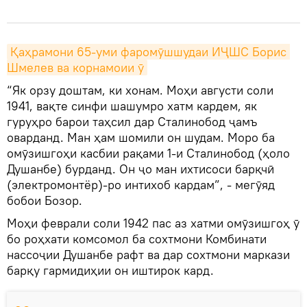
Қаҳрамони 65-уми фаромӯшшудаи ИҶШС Борис 
Шмелев ва корнамоии ӯ
“Як орзу доштам, ки хонам. Моҳи августи соли
1941, вақте синфи шашумро хатм кардем, як
гуруҳро барои таҳсил дар Сталинобод ҷамъ
оварданд. Ман ҳам шомили он шудам. Моро ба
омӯзишгоҳи касбии рақами 1-и Сталинобод (ҳоло
Душанбе) бурданд. Он ҷо ман ихтисоси барқчӣ
(электромонтёр)-ро интихоб кардам”, - мегӯяд
бобои Бозор.
Моҳи феврали соли 1942 пас аз хатми омӯзишгоҳ ӯ
бо роҳхати комсомол ба сохтмони Комбинати
нассоҷии Душанбе рафт ва дар сохтмони маркази
барқу гармидиҳии он иштирок кард.