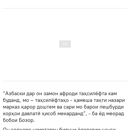
“Азбаски дар он замон афроди таҳсилёфта кам
буданд, мо – таҳсилёфтаҳо - ҳамеша таҳти назари
марказ қарор доштем ва сари мо барои пешбурди
корҳои давлатӣ ҳисоб мекарданд”, - ба ёд меорад
бобои Бозор.
Он солҳоро наметавон бидуни ёдоварии ҷанги