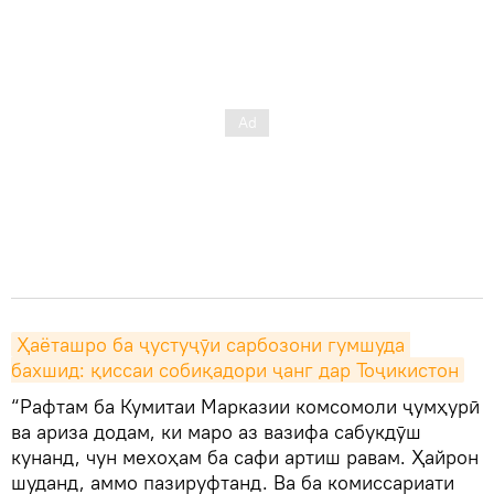
Ҳаёташро ба ҷустуҷӯи сарбозони гумшуда 
бахшид: қиссаи собиқадори ҷанг дар Тоҷикистон
“Рафтам ба Кумитаи Марказии комсомоли ҷумҳурӣ
ва ариза додам, ки маро аз вазифа сабукдӯш
кунанд, чун мехоҳам ба сафи артиш равам. Ҳайрон
шуданд, аммо пазируфтанд. Ва ба комиссариати