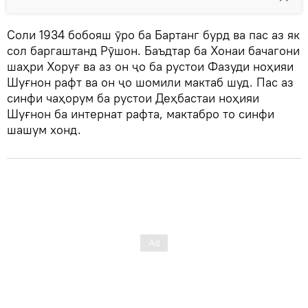
Соли 1934 бобояш ӯро ба Бартанг бурд ва пас аз як
сол баргаштанд Рӯшон. Баъдтар ба Хонаи бачагони
шаҳри Хоруғ ва аз он ҷо ба рустои Фазуди ноҳияи
Шуғнон рафт ва он ҷо шомили мактаб шуд. Пас аз
синфи чаҳорум ба рустои Деҳбастаи ноҳияи
Шуғнон ба интернат рафта, мактабро то синфи
шашум хонд.