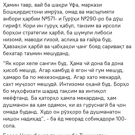
Ҳамин тавр, вай ба шаҳри Уфа, маркази
Бошқирдистони имрӯза, омад ва масъулияти
анбори ҳарбии №571- и Гурӯҳи №290-ро ба дӯш
гирифт. Кори ин гуруҳ қабул, танзим ва ирсоли
борҳои стратегии ҳарбӣ, ба шумули либоси
низомӣ, маводи ғизоӣ, аслиҳа ва ғайра буд.
Ҳавзаҳои ҳарбӣ ва ҷабҳаҳои ҷанг бояд саривақт ва
бехатар таъмин мешуданд.
“Як кори хеле сангин буд. Ҳама чӣ дона ба дона
ҳисоб мешуд. Агар камбуд ё ягон чӣ гум мешуд,
ҳамаро ба по мехезонданд. Агар хато мекардӣ,
сахт муҷозот мешудӣ. Интизоми оҳанӣ буд. Борҳо
бо муҳофизати шадид тақсим ва интиқол
меёфтанд. Ба қаторҳо ҳамла мекарданд, ҳам
душманон ва ҳам одамон, ки аз гуруснагӣ ба ҷон
омада буданд. Худо он рӯзҳоро ба душманатон
нишон надиҳад”, - ба ёд меорад собиқадори 100-
сола.