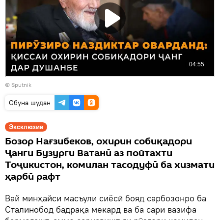
© Sputnik
Обуна шудан
Эксклюзив
Бозор Нағзибеков, охирин собиқадори
Ҷанги Бузурги Ватанӣ аз пойтахти
Тоҷикистон, комилан тасодуфӣ ба хизмати
ҳарбӣ рафт
Вай минҳайси масъули сиёсӣ бояд сарбозонро ба
Сталинобод бадрақа мекард ва ба сари вазифа