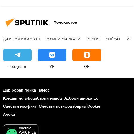
Тоҷикистон
ДАР ТОҶИКИСТОН
ОСИЁИ МАРКАЗӢ
РУСИЯ
СИЁСАТ
ИҚ
Telegram
VK
OK
Дар бораи лоиҳа
Тамос
Қоидаи истифодабарии мавод
Ахбори ширкатҳо
Сиёсати махфият
Сиёсати истифодабарии Cookie
Алоқа