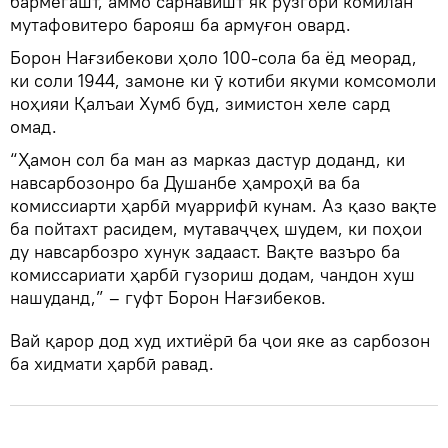
бармегашт, аммо сарнавишт як рӯзгори комилан
мутафовитеро барояш ба армуғон овард.
Борон Нағзибекови ҳоло 100-сола ба ёд меорад,
ки соли 1944, замоне ки ӯ котиби якуми комсомоли
ноҳияи Қалъаи Хумб буд, зимистон хеле сард
омад.
“Ҳамон сол ба ман аз марказ дастур доданд, ки
навсарбозонро ба Душанбе ҳамроҳӣ ва ба
комиссиарти ҳарбӣ муаррифӣ кунам. Аз қазо вақте
ба пойтахт расидем, мутаваҷҷеҳ шудем, ки поҳои
ду навсарбозро хунук задааст. Вақте вазъро ба
комиссариати ҳарбӣ гузориш додам, чандон хуш
нашуданд,” – гуфт Борон Нағзибеков.
Вай қарор дод худ ихтиёрӣ ба ҷои яке аз сарбозон
ба хидмати ҳарбӣ равад.