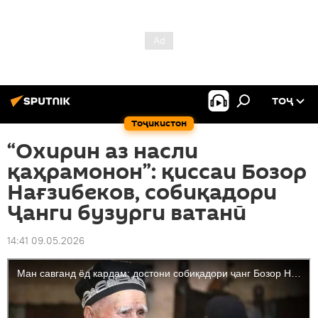
ТОҶ
Тоҷикистон
“Охирин аз насли
қаҳрамонон”: қиссаи Бозор
Нағзибеков, собиқадори
Ҷанги бузурги ватанӣ
14:41 09.05.2026