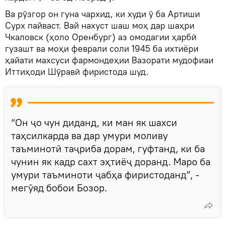
Ва рӯзгор он гуна чархид, ки худи ӯ ба Артиши
Сурх пайваст. Вай нахуст шаш моҳ дар шаҳри
Чкаловск (ҳоло Оренбург) аз омодагии ҳарбӣ
гузашт ва моҳи феврали соли 1945 ба ихтиёри
ҳайати махсуси фармондеҳии Вазорати мудофиаи
Иттиҳоди Шӯравӣ фиристода шуд.
“Он ҷо чун диданд, ки ман як шахси
таҳсилкарда ва дар умури моливу
таъминотӣ таҷриба дорам, гуфтанд, ки ба
чунин як кадр сахт эҳтиёҷ доранд. Маро ба
умури таъминоти ҷабҳа фиристоданд”, -
мегӯяд бобои Бозор.