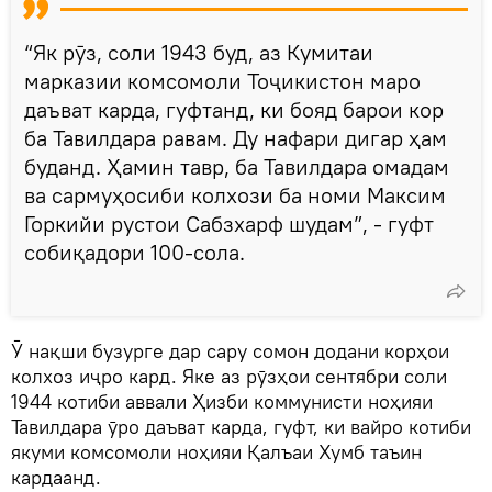
“Як рӯз, соли 1943 буд, аз Кумитаи
марказии комсомоли Тоҷикистон маро
даъват карда, гуфтанд, ки бояд барои кор
ба Тавилдара равам. Ду нафари дигар ҳам
буданд. Ҳамин тавр, ба Тавилдара омадам
ва сармуҳосиби колхози ба номи Максим
Горкийи рустои Сабзхарф шудам”, - гуфт
собиқадори 100-сола.
Ӯ нақши бузурге дар сару сомон додани корҳои
колхоз иҷро кард. Яке аз рӯзҳои сентябри соли
1944 котиби аввали Ҳизби коммунисти ноҳияи
Тавилдара ӯро даъват карда, гуфт, ки вайро котиби
якуми комсомоли ноҳияи Қалъаи Хумб таъин
кардаанд.