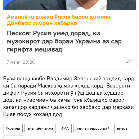
Амалиёти вижаи Русия барои ҳимояи
Донбасс: охирин хабарҳо
Песков: Русия умед дорад, ки
музокирот дар бораи Украина аз сар
гирифта мешавад
7 майи, 20:20
Рӯзи панҷшанбе Владимир Зеленский таҳдид кард,
ки ба паради Маскав ҳамла хоҳад кард. Вазорати
дифои Русия ба изҳороти ӯ гӯш дод ва ҳушдор
дод, ки низомиён ба ҳама гуна кӯшишҳо барои
халалдор кардани ҷашнҳо бо зарбаҳо дар маркази
Киев посух хоҳанд дод.
Украина
амалиёти вижа
ИМА
ҳамлаи террористӣ
низоъ