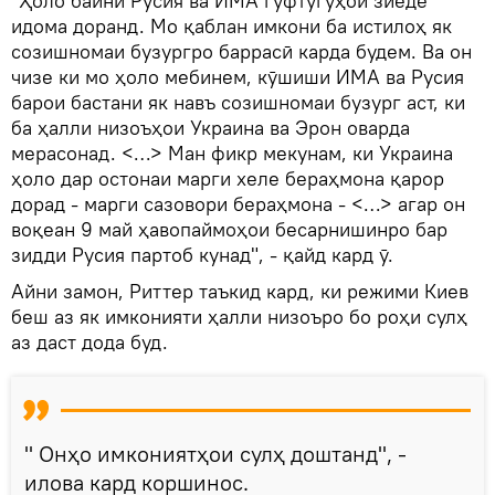
"Ҳоло байни Русия ва ИМА гуфтугӯҳои зиёде
идома доранд. Мо қаблан имкони ба истилоҳ як
созишномаи бузургро баррасӣ карда будем. Ва он
чизе ки мо ҳоло мебинем, кӯшиши ИМА ва Русия
барои бастани як навъ созишномаи бузург аст, ки
ба ҳалли низоъҳои Украина ва Эрон оварда
мерасонад. <…> Ман фикр мекунам, ки Украина
ҳоло дар остонаи марги хеле бераҳмона қарор
дорад - марги сазовори бераҳмона - <…> агар он
воқеан 9 май ҳавопаймоҳои бесарнишинро бар
зидди Русия партоб кунад", - қайд кард ӯ.
Айни замон, Риттер таъкид кард, ки режими Киев
беш аз як имконияти ҳалли низоъро бо роҳи сулҳ
аз даст дода буд.
" Онҳо имкониятҳои сулҳ доштанд", -
илова кард коршинос.