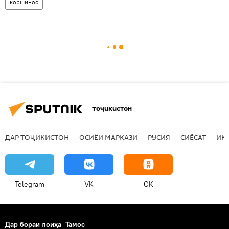
коршинос
Тоҷикистон
ДАР ТОҶИКИСТОН
ОСИЁИ МАРКАЗӢ
РУСИЯ
СИЁСАТ
ИҚ
Telegram
VK
OK
Дар бораи лоиҳа
Тамос