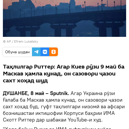
© AP /
Efrem Lukatsky
Обуна шудан
Таҳлилгар Риттер: Агар Киев рӯзи 9 май ба
Маскав ҳамла кунад, он сазовори ҷазои
сахт хоҳад шуд
ДУШАНБЕ, 8 май – Sputnik.
Агар Украина рӯзи
Ғалаба ба Маскав ҳамла кунад, он сазовори ҷазои
сахт хоҳад буд, гуфт таҳлилгари низомӣ ва афсари
бознишастаи иктишофии Корпуси баҳрии ИМА
Скотт Риттер дар шабакаи YouTube-и худ.