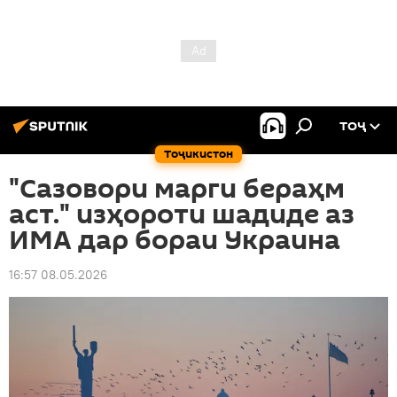
ТОҶ
Тоҷикистон
"Сазовори марги бераҳм
аст." изҳороти шадиде аз
ИМА дар бораи Украина
16:57 08.05.2026