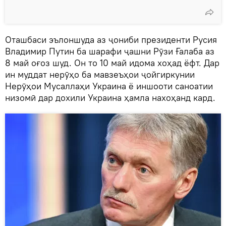
Оташбаси эълоншуда аз ҷониби президенти Русия
Владимир Путин ба шарафи ҷашни Рӯзи Ғалаба аз
8 май оғоз шуд. Он то 10 май идома хоҳад ёфт. Дар
ин муддат нерӯҳо ба мавзеъҳои ҷойгиркунии
Нерӯҳои Мусаллаҳи Украина ё иншооти саноатии
низомӣ дар дохили Украина ҳамла нахоҳанд кард.