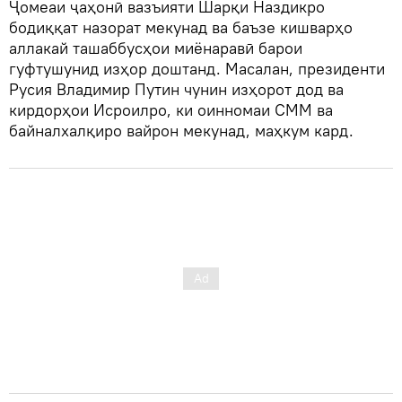
Ҷомеаи ҷаҳонӣ вазъияти Шарқи Наздикро
бодиққат назорат мекунад ва баъзе кишварҳо
аллакай ташаббусҳои миёнаравӣ барои
гуфтушунид изҳор доштанд. Масалан, президенти
Русия Владимир Путин чунин изҳорот дод ва
кирдорҳои Исроилро, ки оинномаи СММ ва
байналхалқиро вайрон мекунад, маҳкум кард.