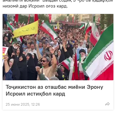
низомӣ дар Исроил оғоз кард.
Тоҷикистон аз оташбас миёни Эрону
Исроил истиқбол кард
25 июни 2025, 12:26