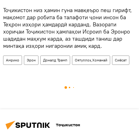
Тоҷикистон низ ҳамин гуна мавқеъро пеш гирифт,
мақомот дар робита ба талафоти ҷони инсон ба
Теҳрон изҳори ҳамдардӣ карданд. Вазорати
хориҷаи Тоҷикистон ҳамлаҳои Исроил ба Эронро
шадидан маҳкум карда, аз ташдиди таниш дар
минтақа изҳори нигаронии амиқ кард.
Амрико
Эрон
Доналд Трамп
Оятуллоҳ Хоманаӣ
Сиёсат
Тоҷикистон