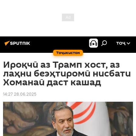
ТОҶ
Тоҷикистон
Ироқчӣ аз Трамп хост, аз
лаҳни беэҳтиромӣ нисбати
Хоманаӣ даст кашад
14:27 28.06.2025