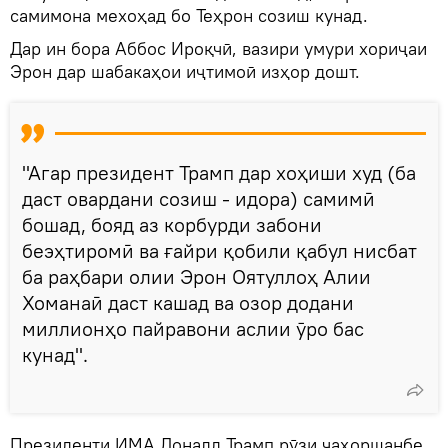
самимона мехоҳад бо Теҳрон созиш кунад.
Дар ин бора Аббос Ироқчӣ, вазири умури хориҷаи
Эрон дар шабакаҳои иҷтимоӣ изҳор дошт.
"Агар президент Трамп дар хоҳиши худ (ба
даст овардани созиш - идора) самимӣ
бошад, бояд аз корбурди забони
беэҳтиромӣ ва ғайри қобили қабул нисбат
ба раҳбари олии Эрон Оятуллоҳ Алии
Хоманаӣ даст кашад ва озор додани
миллионҳо пайравони аслии ӯро бас
кунад".
Президенти ИМА Доналд Трамп рӯзи чаҳоршанбе