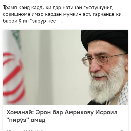
Трамп қайд кард, ки дар натиҷаи гуфтушунид
созишнома имзо кардан мумкин аст, гарчанде ки
барои ӯ ин "зарур нест".
Хоманаӣ: Эрон бар Амрикову Исроил
"пирӯз" омад