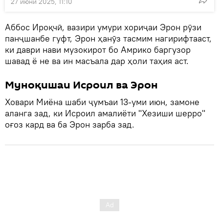
27 июни 2025, 11:10
Аббос Ироқчӣ, вазири умури хориҷаи Эрон рӯзи
панҷшанбе гуфт, Эрон ҳанӯз тасмим нагирифтааст,
ки даври нави музокирот бо Амрико баргузор
шавад ё не ва ин масъала дар ҳоли таҳия аст.
Муноқишаи Исроил ва Эрон
Ховари Миёна шаби ҷумъаи 13-уми июн, замоне
аланга зад, ки Исроил амалиёти "Хезиши шерро"
оғоз кард ва ба Эрон зарба зад.