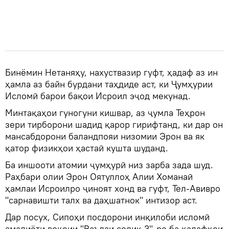
Бинёмин Нетаняҳу, нахуствазир гуфт, ҳадаф аз ин
ҳамла аз байн бурдани таҳдиде аст, ки Ҷумҳурии
Исломӣ барои бақои Исроил эҷод мекунад.
Минтақаҳои гуногуни кишвар, аз ҷумла Теҳрон
зери тирборони шадид қарор гирифтанд, ки дар он
мансабдорони баландпояи низомии Эрон ва як
қатор физикҳои ҳастаӣ кушта шуданд.
Ба иншооти атомии ҷумҳурӣ низ зарба зада шуд.
Раҳбари олии Эрон Оятуллоҳ Алии Хоманаӣ
ҳамлаи Исроилро ҷиноят хонд ва гуфт, Тел-Авивро
"сарнавишти талх ва даҳшатнок" интизор аст.
Дар посух, Сипоҳи посдорони инқилоби исломӣ
амалиёти воқеии "Ваъдаи содиқ 3"-ро ба ҳадафҳои