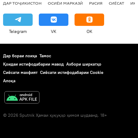
ДАР ТОҶИКИСТОН
ОСИЁИ МАРКАЗӢ
РУСИЯ
СИЁСАТ
ИҚ
Telegram
VK
OK
Дар бораи лоиҳа
Тамос
Қоидаи истифодабарии мавод
Ахбори ширкатҳо
Сиёсати махфият
Сиёсати истифодабарии Cookie
Алоқа
© 2026 Sputnik Ҳамаи ҳуқуқҳо ҳимоя шудаанд. 18+