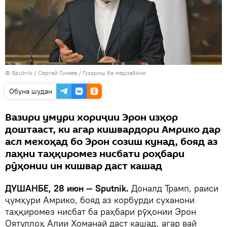
©
Sputnik
/ Сергей Гунеев
/
Гузариш ба медиабонк
Обуна шудан
Вазири умури хориҷии Эрон изҳор
доштааст, ки агар кишвардори Амрико дар
асл мехоҳад бо Эрон созиш кунад, бояд аз
лаҳни таҳқиромез нисбати роҳбари
рӯҳонии ин кишвар даст кашад
ДУШАНБЕ, 28 июн — Sputnik.
Доналд Трамп, раиси
ҷумҳури Амрико, бояд аз корбурди суханони
таҳқиромез нисбат ба раҳбари рӯҳонии Эрон
Оятуллоҳ Алии Хоманаӣ даст кашад, агар вай