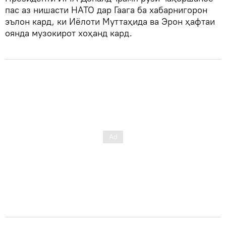
пас аз нишасти НАТО дар Гаага ба хабарнигорон
эълон кард, ки Иёлоти Муттаҳида ва Эрон ҳафтаи
оянда музокирот хоҳанд кард.