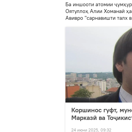
Ба иншооти атомии ҷумҳур
Оятуллоҳ Алии Хоманаӣ ҳам
Авивро "сарнавишти талх в
Коршинос гуфт, мун
Марказӣ ва Тоҷикис
24 июни 2025, 09:32