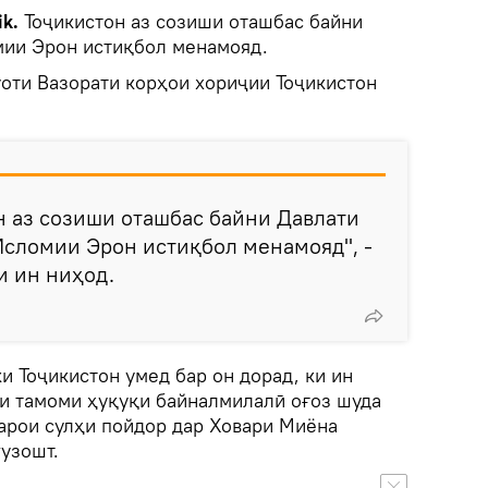
ik.
Тоҷикистон аз созиши оташбас байни
мии Эрон истиқбол менамояд.
уоти Вазорати корҳои хориҷии Тоҷикистон
н аз созиши оташбас байни Давлати
Исломии Эрон истиқбол менамояд", -
и ин ниҳод.
ки Тоҷикистон умед бар он дорад, ки ин
зи тамоми ҳуқуқи байналмилалӣ оғоз шуда
барои сулҳи пойдор дар Ховари Миёна
узошт.