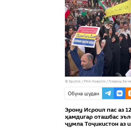
©
Sputnik
/ РИА Новости
/
Гузариш ба м
Обуна шудан
Эрону Исроил пас аз 1
ҳамдигар оташбас эъло
ҷумла Тоҷикистон аз 