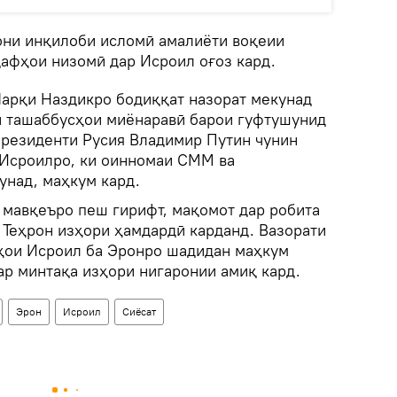
они инқилоби исломӣ амалиёти воқеии
дафҳои низомӣ дар Исроил оғоз кард.
арқи Наздикро бодиққат назорат мекунад
й ташаббусҳои миёнаравӣ барои гуфтушунид
президенти Русия Владимир Путин чунин
 Исроилро, ки оинномаи СММ ва
унад, маҳкум кард.
 мавқеъро пеш гирифт, мақомот дар робита
 Теҳрон изҳори ҳамдардӣ карданд. Вазорати
ҳои Исроил ба Эронро шадидан маҳкум
ар минтақа изҳори нигаронии амиқ кард.
Эрон
Исроил
Сиёсат