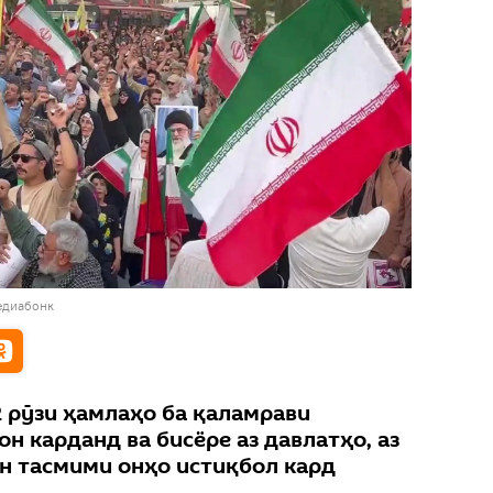
едиабонк
2 рӯзи ҳамлаҳо ба қаламрави
н карданд ва бисёре аз давлатҳо, аз
ин тасмими онҳо истиқбол кард