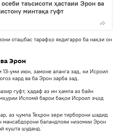
 осеби таъсисоти ҳастаии Эрон ва
кистону минтақа гуфт
лони оташбас тарафҳо якдигарро ба нақзи он
ва Эрон
 13-уми июн, замоне аланга зад, ки Исроил
ғоз кард ва ба Эрон зарба зад.
азир гуфт, ҳадаф аз ин ҳамла аз байн
Ҷумҳурии Исломӣ барои бақои Исроил эҷод
ар, аз ҷумла Теҳрон зери тирборони шадид
он мансабдорони баландпояи низомии Эрон
аӣ кушта шуданд.