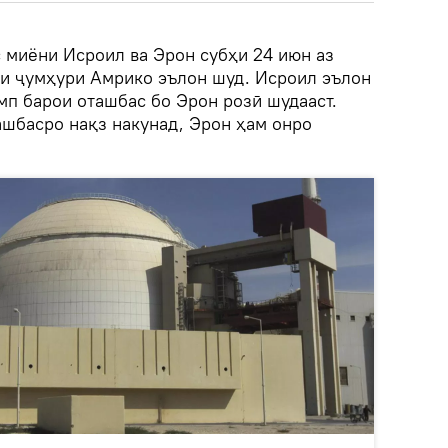
 миёни Исроил ва Эрон субҳи 24 июн аз
си ҷумҳури Амрико эълон шуд. Исроил эълон
мп барои оташбас бо Эрон розӣ шудааст.
ашбасро нақз накунад, Эрон ҳам онро