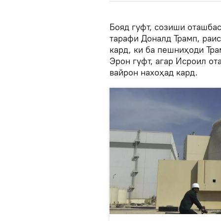
Бояд гуфт, созиши оташбас
тарафи Доналд Трамп, раи
кард, ки ба пешниҳоди Тра
Эрон гуфт, агар Исроил от
вайрон нахоҳад кард.