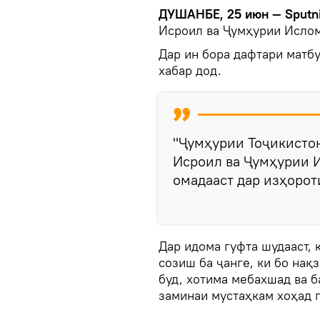
ДУШАНБЕ, 25 июн — Sputn
Исроил ва Ҷумҳурии Исло
Дар ин бора дафтари матб
хабар дод.
"Ҷумҳурии Тоҷикисто
Исроил ва Ҷумҳурии 
омадааст дар изҳорот
Дар идома гуфта шудааст, 
созиш ба ҷанге, ки бо нақ
буд, хотима мебахшад ва 
заминаи мустаҳкам хоҳад г