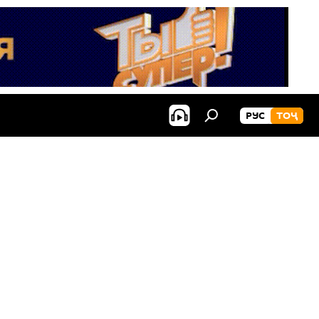
РУС
ТОҶ