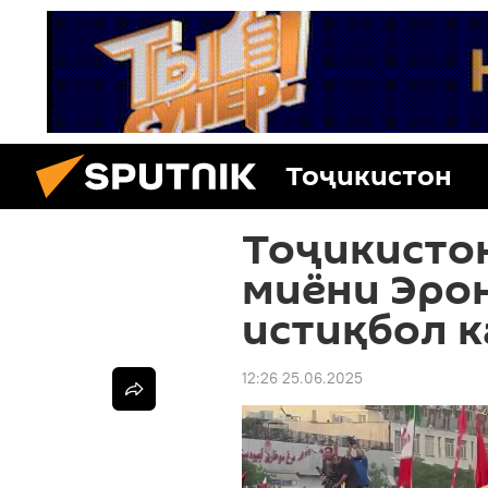
Тоҷикистон
Тоҷикистон
миёни Эро
истиқбол 
12:26 25.06.2025