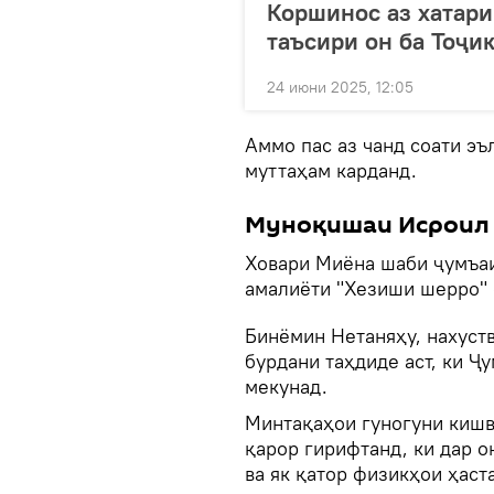
Коршинос аз хатари
таъсири он ба Тоҷи
24 июни 2025, 12:05
Аммо пас аз чанд соати эъ
муттаҳам карданд.
Муноқишаи Исроил 
Ховари Миёна шаби ҷумъаи
амалиёти "Хезиши шерро" о
Бинёмин Нетаняҳу, нахуств
бурдани таҳдиде аст, ки 
мекунад.
Минтақаҳои гуногуни кишв
қарор гирифтанд, ки дар 
ва як қатор физикҳои ҳаст