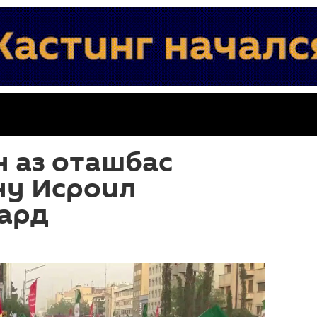
 аз оташбас
ну Исроил
кард