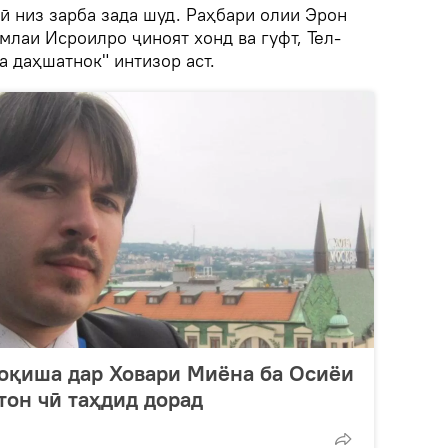
ӣ низ зарба зада шуд. Раҳбари олии Эрон
лаи Исроилро ҷиноят хонд ва гуфт, Тел-
а даҳшатнок" интизор аст.
оқиша дар Ховари Миёна ба Осиёи
тон чӣ таҳдид дорад