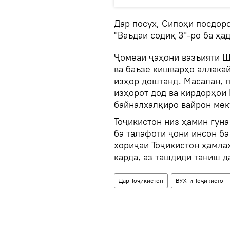
Дар посух, Сипоҳи посдор
"Ваъдаи содиқ 3"-ро ба ҳа
Ҷомеаи ҷаҳонӣ вазъияти Ш
ва баъзе кишварҳо аллака
изҳор доштанд. Масалан, 
изҳорот дод ва кирдорҳои
байналхалқиро вайрон мек
Тоҷикистон низ ҳамин гуна
ба талафоти ҷони инсон ба
хориҷаи Тоҷикистон ҳамла
карда, аз ташдиди таниш д
Дар Тоҷикистон
ВУХ-и Тоҷикистон