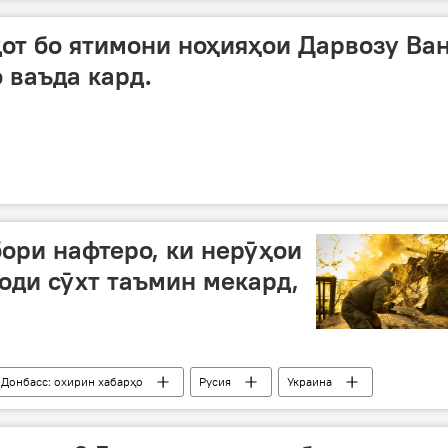
от бо ятимони ноҳияҳои Дарвозу Ва
 ваъда кард.
ори нафтеро, ки нерӯҳои
оди сӯхт таъмин мекард,
 Донбасс: охирин хабарҳо
Русия
Украина
удофиа