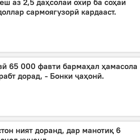
еш аз 2,5 даҳсолаи охир ба соҳаи
доллар сармоягузорӣ кардааст.
зӣ 65 000 фавти бармаҳал ҳамасола
рабт дорад, - Бонки ҷаҳонӣ.
тон ният доранд, дар манотиқ 6
 эҷод кунанд.