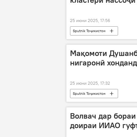
25 июни 2025, 17:56
Sputnik Тоҷикистон
Мақомоти Душанб
нигаронӣ хонданд
25 июни 2025, 17:32
Sputnik Тоҷикистон
Волвач дар бораи
доираи ИИАО гуф