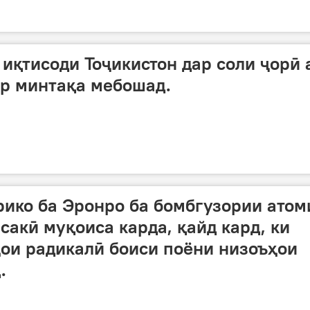
иқтисоди Тоҷикистон дар соли ҷорӣ 
ар минтақа мебошад.
ико ба Эронро ба бомбгузории атом
сакӣ муқоиса карда, қайд кард, ки
ои радикалӣ боиси поёни низоъҳои
.