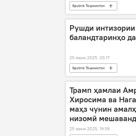
Sputnik Тоҷикистон
Рушди интизории 
баландтаринҳо д
25 июни 2025, 20:17
Sputnik Тоҷикистон
Трамп ҳамлаи Амр
Хиросима ва Нага
маҳз чунин амалҳ
низомӣ мешаванд
25 июни 2025, 19:59