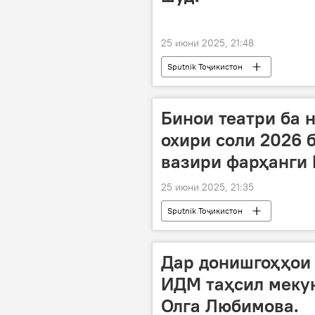
25 июни 2025, 21:48
Sputnik Тоҷикистон
Бинои театри ба 
охири соли 2026 
вазири фарҳанги 
25 июни 2025, 21:35
Sputnik Тоҷикистон
Дар донишгоҳҳои 
ИДМ таҳсил мекун
Олга Любимова.