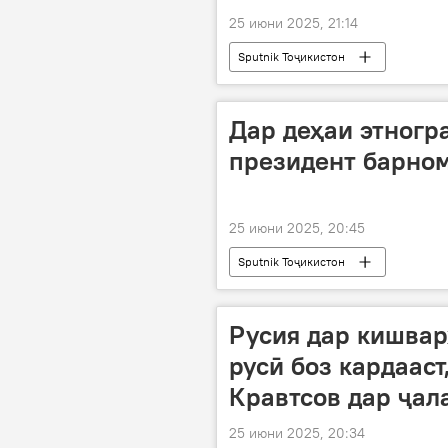
25 июни 2025, 21:14
Sputnik Тоҷикистон
Дар деҳаи этногр
президент барном
25 июни 2025, 20:45
Sputnik Тоҷикистон
Русия дар кишвар
русӣ боз кардаас
Кравтсов дар ҷал
25 июни 2025, 20:34