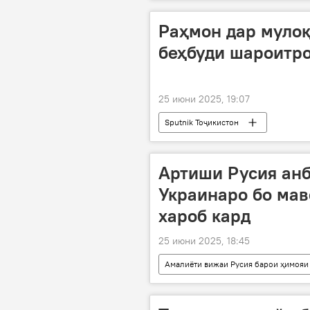
Раҳмон дар мулоқ
беҳбуди шароитро
25 июни 2025, 19:07
Sputnik Тоҷикистон
Артиши Русия анб
Украинаро бо мав
хароб кард
25 июни 2025, 18:45
Амалиёти вижаи Русия барои ҳимояи
амалиёти вижа
Амният ва м