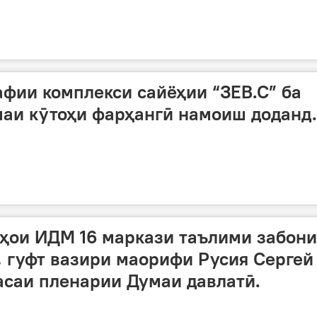
афии комплекси сайёҳии “ЗЕВ.С” ба
аи кӯтоҳи фарҳангӣ намоиш доданд.
ҳои ИДМ 16 маркази таълими забони
т, гуфт вазири маорифи Русия Сергей
асаи пленарии Думаи давлатӣ.