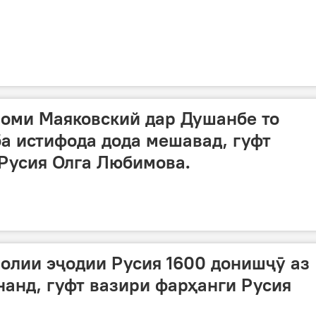
номи Маяковский дар Душанбе то
ба истифода дода мешавад, гуфт
Русия Олга Любимова.
олии эҷодии Русия 1600 донишҷӯ аз
анд, гуфт вазири фарҳанги Русия