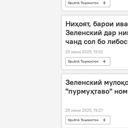
Sputnik Тоҷикистон
Ниҳоят, барои ив
Зеленский дар ни
чанд сол бо либо
25 июни 2025, 19:52
Sputnik Тоҷикистон
Зеленский мулоқо
"пурмуҳтаво" ном
25 июни 2025, 19:27
Sputnik Тоҷикистон