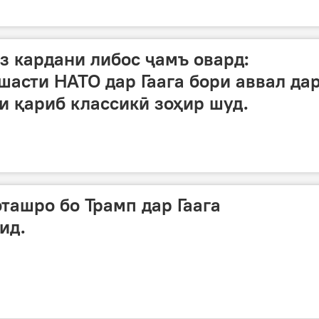
аз кардани либос ҷамъ овард:
шасти НАТО дар Гаага бори аввал да
си қариб классикӣ зоҳир шуд.
ташро бо Трамп дар Гаага
ид.