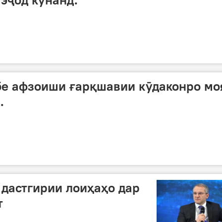
е афзоиши ғарқшавии кӯдаконро мо
.
 дастгирии лоиҳаҳо дар
т