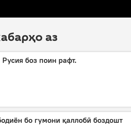
хабарҳо аз
 Русия боз поин рафт.
одиён бо гумони қаллобӣ боздошт