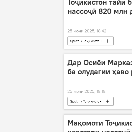
Тоҷикистон тайи б
нассоҷӣ 820 млн 
25 июни 2025, 18:42
Sputnik Тоҷикистон
Дар Осиёи Марка
ба олудагии ҳаво 
25 июни 2025, 18:18
Sputnik Тоҷикистон
Мақомоти Тоҷикис
кластери нассоҷӣ