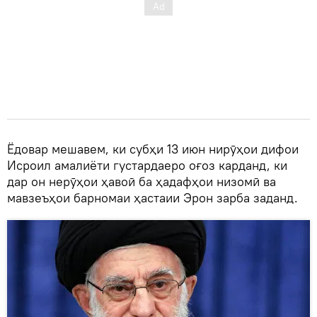
Ёдовар мешавем, ки субҳи 13 июн нирӯҳои дифои
Исроил амалиёти густардаеро оғоз карданд, ки
дар он нерӯҳои ҳавоӣ ба ҳадафҳои низомӣ ва
мавзеъҳои барномаи ҳастаии Эрон зарба заданд.