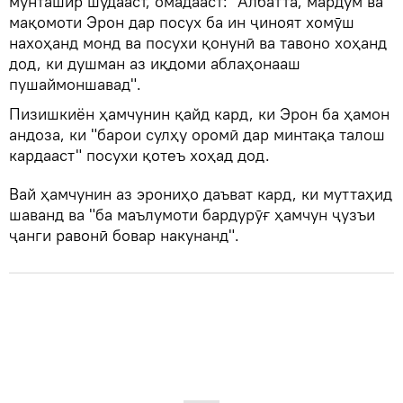
мунташир шудааст, омадааст: "Албатта, мардум ва
мақомоти Эрон дар посух ба ин ҷиноят хомӯш
нахоҳанд монд ва посухи қонунӣ ва тавоно хоҳанд
дод, ки душман аз иқдоми аблаҳонааш
пушаймоншавад".
Пизишкиён ҳамчунин қайд кард, ки Эрон ба ҳамон
андоза, ки "барои сулҳу оромӣ дар минтақа талош
кардааст" посухи қотеъ хоҳад дод.
Вай ҳамчунин аз эрониҳо даъват кард, ки муттаҳид
шаванд ва "ба маълумоти бардурӯғ ҳамчун ҷузъи
ҷанги равонӣ бовар накунанд".