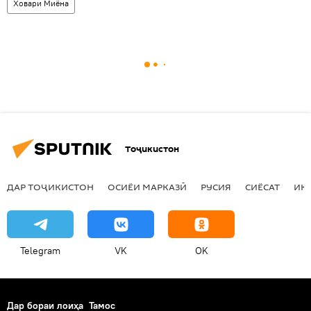
Ховари Миёна
Тоҷикистон
ДАР ТОҶИКИСТОН
ОСИЁИ МАРКАЗӢ
РУСИЯ
СИЁСАТ
ИҚ
Telegram
VK
OK
Дар бораи лоиҳа
Тамос