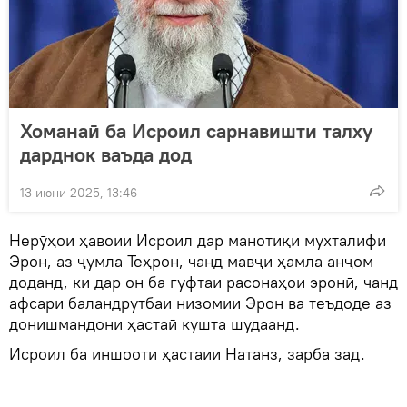
Хоманаӣ ба Исроил сарнавишти талху
дарднок ваъда дод
13 июни 2025, 13:46
Нерӯҳои ҳавоии Исроил дар манотиқи мухталифи
Эрон, аз ҷумла Теҳрон, чанд мавҷи ҳамла анҷом
доданд, ки дар он ба гуфтаи расонаҳои эронӣ, чанд
афсари баландрутбаи низомии Эрон ва теъдоде аз
донишмандони ҳастаӣ кушта шудаанд.
Исроил ба иншооти ҳастаии Натанз, зарба зад.