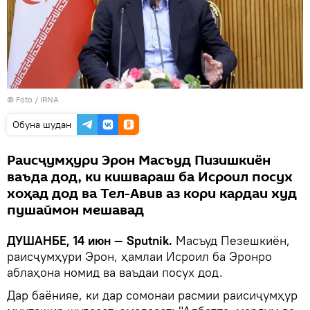
© Foto /
IRNA
Обуна шудан
Раисҷумҳури Эрон Масъуд Пизишкиён
ваъда дод, ки кишвараш ба Исроил посух
хоҳад дод ва Тел-Авив аз кори кардаи худ
пушаймон мешавад
ДУШАНБЕ, 14 июн — Sputnik.
Масъуд Пезешкиён,
раисҷумҳури Эрон, ҳамлаи Исроил ба Эронро
аблаҳона номид ва ваъдаи посух дод.
Дар баёнияе, ки дар сомонаи расмии раисиҷумҳур