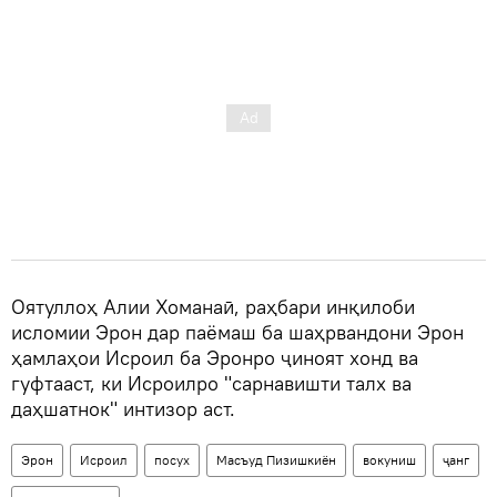
Оятуллоҳ Алии Хоманаӣ, раҳбари инқилоби
исломии Эрон дар паёмаш ба шаҳрвандони Эрон
ҳамлаҳои Исроил ба Эронро ҷиноят хонд ва
гуфтааст, ки Исроилро "сарнавишти талх ва
даҳшатнок" интизор аст.
Эрон
Исроил
посух
Масъуд Пизишкиён
вокуниш
ҷанг