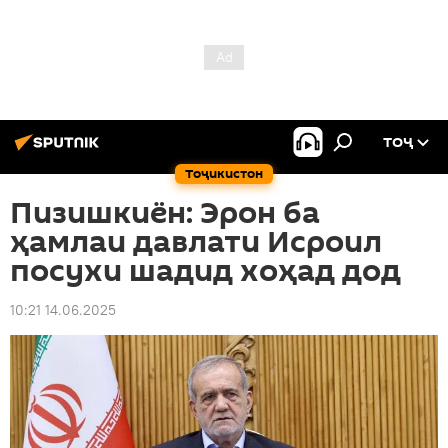
ТОҶ
Тоҷикистон
Пизишкиён: Эрон ба
ҳамлаи давлати Исроил
посухи шадид хоҳад дод
10:21 14.06.2025