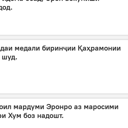
дод.
ндаи медали биринҷии Қаҳрамонии
 шуд.
оил мардуми Эронро аз маросими
ри Хум боз надошт.