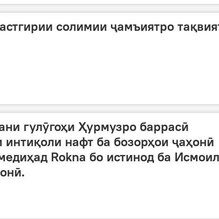
астгирии солимии ҷамъиятро тақвия
ани гулӯгоҳи Ҳурмузро баррасӣ
и интиқоли нафт ба бозорҳои ҷаҳонӣ
 медиҳад Rokna бо истинод ба Исмои
онӣ.