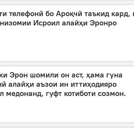
ти телефонӣ бо Ароқчӣ таъкид кард, 
 низомии Исроил алайҳи Эронро
и Эрон шомили он аст, ҳама гуна
ӣ алайҳи аъзои ин иттиҳодияро
л медонанд, гуфт котиботи созмон.