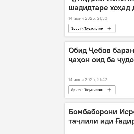
шадидтаре хоҳад 
14 июни 2025, 21:50
Sputnik Тоҷикистон
Обид Ҷебов бара
ҷаҳон оид ба ҷудо
14 июни 2025, 21:42
Sputnik Тоҷикистон
Бомбаборони Иср
таҷлили иди Ғади