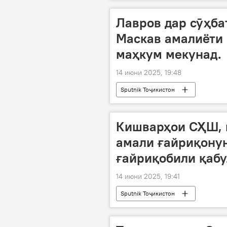
Лавров дар сӯҳба
Маскав амалиёти
маҳкум мекунад.
14 июни 2025, 19:48
Sputnik Тоҷикистон
Кишварҳои СҲШ, к
амали ғайриқонун
ғайриқобили қабу
14 июни 2025, 19:41
Sputnik Тоҷикистон