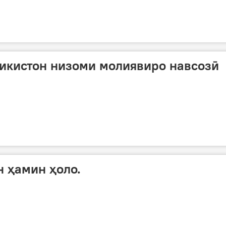
икистон низоми молиявиро навсозӣ
н ҳамин ҳоло.