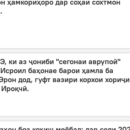
он ҳамкориҳоро дар соҳаи сохтмон
.
, ки аз ҷониби "сегонаи аврупоӣ"
а Исроил баҳонае барои ҳамла ба
Эрон дод, гуфт вазири корхои хориҷ
 Ироқчӣ.
ҳон боз коҳиш меёбад: дар соли 20