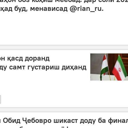
оҳад буд, менависад @rian_ru.
он қасд доранд
ду самт густариш диҳанд
 Обид Ҷебовро шикаст доду ба фина