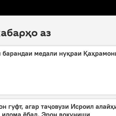
хабарҳо аз
 барандаи медали нуқраи Қаҳрамон
н гуфт, агар таҷовузи Исроил алайҳ
 идома ёбад, Эрон вокуниши