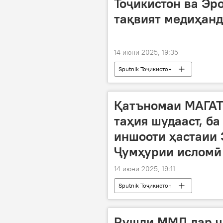
Тоҷикистон ва Эр
тақвият медиҳанд
14 июни 2025, 19:35
Sputnik Тоҷикистон
Қатъномаи МАГАТЭ
таҳия шудааст, б
иншооти ҳастаии 
Ҷумҳурии исломӣ
14 июни 2025, 19:11
Sputnik Тоҷикистон
Рушди ММД дар ҷа