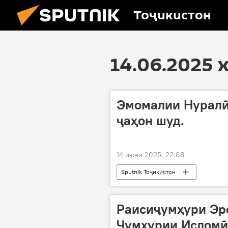
Тоҷикистон
14.06.2025 
Эмомалии Нуралӣ
ҷаҳон шуд.
14 июни 2025, 22:08
Sputnik Тоҷикистон
Раисиҷумҳури Эро
Ҷумҳурии Исломӣ