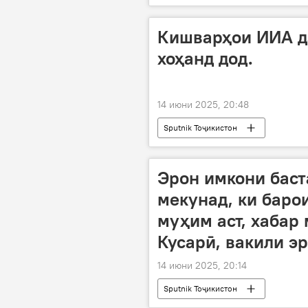
Кишварҳои ИИА д
хоҳанд дод.
14 июни 2025, 20:48
Sputnik Тоҷикистон
Эрон имкони баст
мекунад, ки баро
муҳим аст, хабар
Кусарӣ, вакили эр
14 июни 2025, 20:14
Sputnik Тоҷикистон