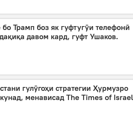
 бо Трамп боз як гуфтугӯи телефонӣ
дақиқа давом кард, гуфт Ушаков.
стани гулӯгоҳи стратегии Ҳурмузро
унад, менависад The Times of Israel