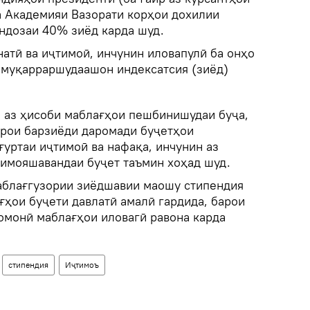
а Академияи Вазорати корҳои дохилии
андозаи 40% зиёд карда шуд.
атӣ ва иҷтимоӣ, инчунин иловапулӣ ба онҳо
 муқарраршудаашон индексатсия (зиёд)
м аз ҳисоби маблағҳои пешбинишудаи буҷа,
ҷрои барзиёди даромади буҷетҳои
ғуртаи иҷтимоӣ ва нафақа, инчунин аз
имояшавандаи буҷет таъмин хоҳад шуд.
аблағгузории зиёдшавии маошу стипендия
ғҳои буҷети давлатӣ амалӣ гардида, барои
сомонӣ маблағҳои иловагӣ равона карда
стипендия
Иҷтимоъ