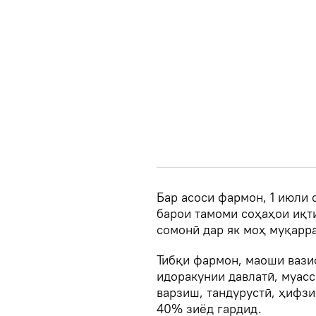
Бар асоси фармон, 1 июли 
барои тамоми соҳаҳои иқт
сомонӣ дар як моҳ муқарра
Тибқи фармон, маоши вази
идоракунии давлатӣ, муасс
варзиш, тандурустӣ, ҳифзи
40% зиёд гардид.