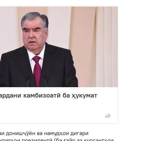
ардани камбизоатӣ ба ҳукумат
и донишҷӯён ва намудҳои дигари
ндияҳои президентӣ (ба ғайр аз курсантҳои