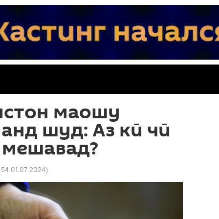
истон маошу
анд шуд: Аз кӣ чӣ
 мешавад?
1:54 01.07.2024
)