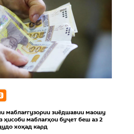
ни маблағгузории зиёдшавии маошу
з ҳисоби маблағҳои буҷет беш аз 2
ҷудо хоҳад кард