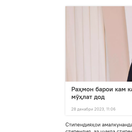
Раҳмон барои кам к
мӯҳлат дод
28 декабри 2023, 11:06
Стипендияҳои амалкунанда
стипендия, аз ҷумла стипе