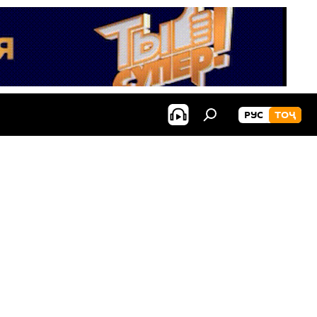
РУС
ТОҶ