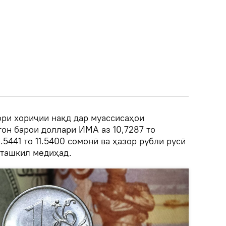
ри хориҷии нақд дар муассиcаҳои
тон барои доллари ИМА аз 10,7287 то
1.5441 то 11.5400 сомонӣ ва ҳазор рубли русӣ
о ташкил медиҳад.