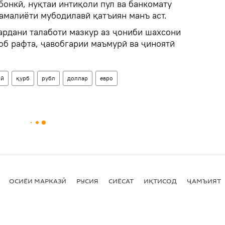
онкӣ, нуқтаи интиқоли пул ва банкомату
амалиёти мубодилавӣ қатъиян манъ аст.
кардани талаботи мазкур аз ҷониби шахсони
об рафта, ҷавобгарии маъмурӣ ва ҷиноятӣ
нӣ
қурб
рубл
доллар
евро
ОСИЁИ МАРКАЗӢ
РУСИЯ
СИЁСАТ
ИҚТИСОД
ҶАМЪИЯТ