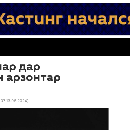
лар дар
н арзонтар
1:07 13.06.2024
)