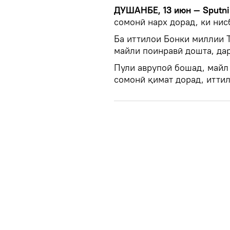
ДУШАНБЕ, 13 июн — Sputni
сомонӣ нарх дорад, ки нис
Ба иттилои Бонки миллии 
майли поинравӣ дошта, дар
Пули аврупоӣ бошад, майл 
сомонӣ қимат дорад, иттил