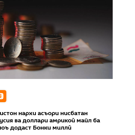
кистон нархи асъори нисбатан
усия ва доллари амрикоӣ майл ба
лоъ додаст Бонки миллӣ