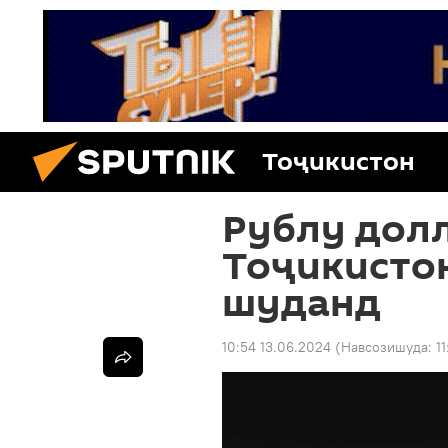
Тоҷикистон
Рублу дол
Тоҷикисто
шуданд
10:54 13.06.2024
(Навсозишуда:
1