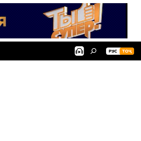
РУС
ТОҶ