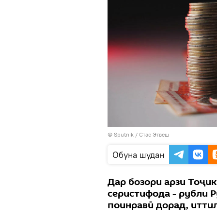
©
Sputnik
/ Стас Этвеш
Обуна шудан
Дар бозори арзи Тоҷи
серистифода - рубли Р
поинравӣ дорад, итти