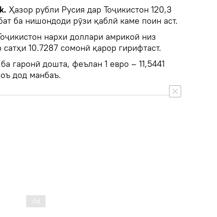
k.
Ҳазор рубли Русия дар Тоҷикистон 120,3
бат ба нишондоди рӯзи қаблӣ каме поин аст.
Тоҷикистон нархи доллари амрикоӣ низ
 сатҳи 10.7287 сомонӣ қарор гирифтаст.
ба гаронӣ дошта, феълан 1 евро – 11,5441
оъ дод манбаъ.