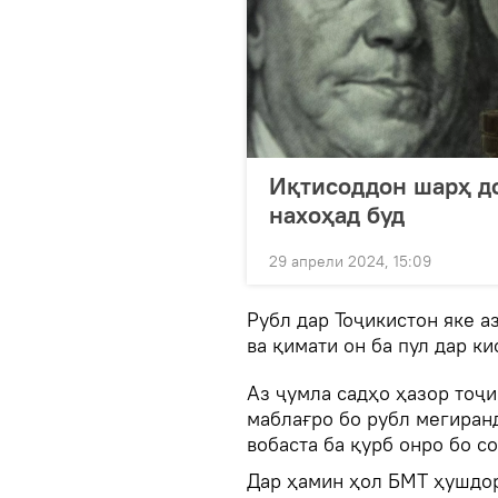
Иқтисоддон шарҳ до
нахоҳад буд
29 апрели 2024, 15:09
Рубл дар Тоҷикистон яке а
ва қимати он ба пул дар к
Аз ҷумла садҳо ҳазор тоҷи
маблағро бо рубл мегиран
вобаста ба қурб онро бо с
Дар ҳамин ҳол БМТ ҳушдор 