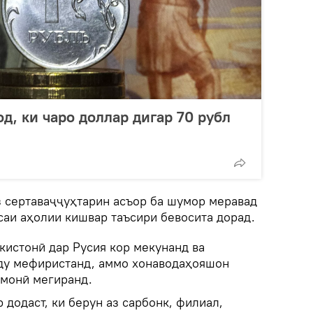
д, ки чаро доллар дигар 70 рубл
з сертаваҷҷуҳтарин асъор ба шумор меравад
исаи аҳолии кишвар таъсири бевосита дорад.
кистонӣ дар Русия кор мекунанд ва
ду мефиристанд, аммо хонаводаҳояшон
омонӣ мегиранд.
додаст, ки берун аз сарбонк, филиал,