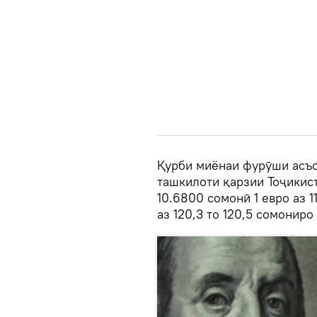
Қурби миёнаи фурӯши асъо
ташкилоти қарзии Тоҷикис
10.6800 сомонӣ 1 евро аз 1
аз 120,3 то 120,5 сомонир