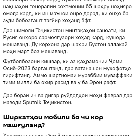
нақшаҳои генералии сохтмонии 65 шаҳру ноҳияро
омода кард, ки ин маънои онро дорад, ки онҳо ба
зудӣ бебозгашт тағйир хоҳанд ёфт.
Дар шимоли Тоҷикистон минтақаҳои саноатӣ, ки
Русия онҳоро сармоягузорӣ хоҳад кард, кушода
мешаванд. Ду корхона дар шаҳри Бӯстон аллакай
моҳи март боз мешаванд.
Футболбозони кишвар, ки аз қаҳрамонии Ҷоми
Осиё-2023 баргаштанд, дар ватанашон мукофотҳо
гирифтанд. Аммо шартномаи мураббии муваффақи
тими миллӣ ба охир расид ва ӯ ба Эрон рафт.
Дар бораи ин ва дигар рӯйдодҳои моҳи феврал дар
маводи Sputnik Тоҷикистон.
Ширкатҳои мобилӣ бо чӣ кор
машғуланд?
Хадамоти алоқа тӯли 3 моҳ фаъолияти ширкатҳои