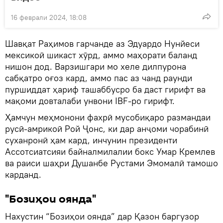
16 феврали 2024, 18:08
Шавқат Раҳимов гарчанде аз Эдуардо Нунйеси
мексикоӣ шикаст хӯрд, аммо маҳорати баланд
нишон дод. Варзишгари мо хеле дилпурона
сабқатро оғоз кард, аммо пас аз чанд раунди
пуршиддат ҳариф ташаббусро ба даст гирифт ва
мақоми довталаби унвони IBF-ро гирифт.
Ҳамчун меҳмонони фахрӣ мусобиқаро размандаи
русӣ-амрикоӣ Рой Ҷонс, ки дар анҷоми чорабинӣ
суханронӣ ҳам кард, инчунин президенти
Ассотсиатсияи байналмилалии бокс Умар Кремлев
ва раиси шаҳри Душанбе Рустами Эмомалӣ тамошо
карданд.
"Бозиҳои оянда"
Нахустин “Бозиҳои оянда” дар Қазон баргузор