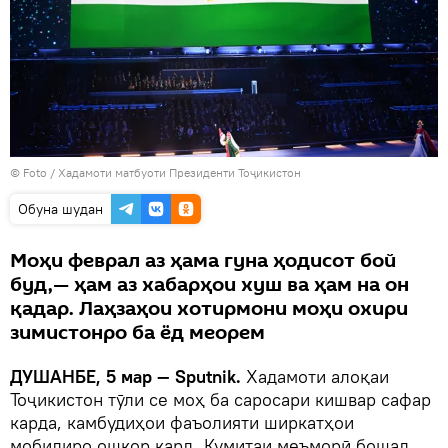
© Foto / Хадамоти матбуоти Президенти Тоҷикистон
Обуна шудан
Моҳи феврал аз ҳама гуна ҳодисот бой
буд,— ҳам аз хабарҳои хуш ва ҳам на он
қадар. Лаҳзаҳои хотирмони моҳи охири
зимистонро ба ёд меорем
ДУШАНБЕ, 5 мар — Sputnik.
Хадамоти алоқаи
Тоҷикистон тӯли се моҳ ба саросари кишвар сафар
карда, камбудиҳои фаъолияти ширкатҳои
мобилиро ошкор кард, Кумитаи меъморӣ бошад