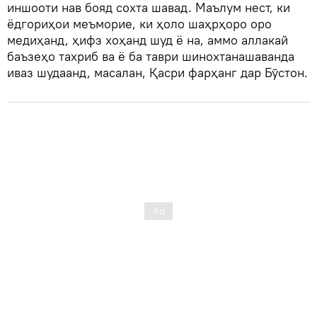
иншооти нав бояд сохта шавад. Маълум нест, ки
ёдгориҳои меъморие, ки ҳоло шаҳрҳоро оро
медиҳанд, ҳифз хоҳанд шуд ё на, аммо аллакай
баъзеҳо тахриб ва ё ба таври шинохтанашаванда
иваз шудаанд, масалан, Қасри фарҳанг дар Бӯстон.