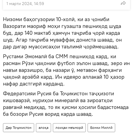
1 марти 2024, 14:59
Низоми баҳогузории 10-холӣ, ки аз ҷониби
Вазорати маориф моҳи гузашта пешниҳод шуда
буд, дар 140 мактаб ҳамчун таҷриба ҷорӣ карда
шуд. Агар таҷриба муваффақ дониста шавад, он
дар дигар муассисаҳои таълимӣ ҷорӣмешавад.
Рустами Эмомалӣ ба СММ пешниҳод кард, ки
расман Рӯзи ҷаҳонии футбол эълон шавад, зеро ин
навъи варзишро, ба назари ӯ, метавон фарҳанги
ҷаҳонӣ арзёбӣ кард. Ин идеяро аллакай 10 ҳазор
нафар дастгирӣ карданд.
Федератсияи Русия ба Тоҷикистон таҷҳизоти
кишоварзӣ, нуриҳои минералӣ ва зироатҳои
равғанӣ медиҳад, то як қисми ҳосили бадастомада
ба бозори Русия ворид карда шавад.
Дар Тоҷикистон
алоқа
лоиҳаи меъморӣ
Бонки Миллӣ