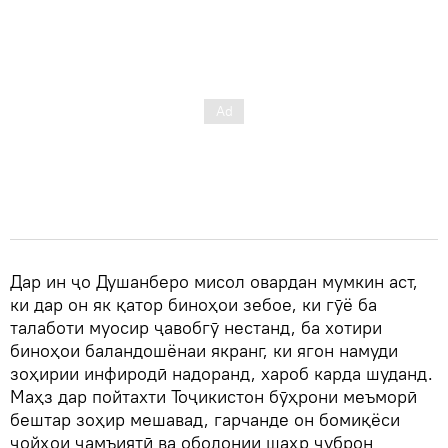
Дар ин ҷо Душанберо мисол овардан мумкин аст,
ки дар он як қатор биноҳои зебое, ки гӯё ба
талаботи муосир ҷавобгӯ нестанд, ба хотири
биноҳои баландошёнаи якранг, ки ягон намуди
зоҳирии инфиродӣ надоранд, хароб карда шуданд.
Маҳз дар пойтахти Тоҷикистон бӯҳрони меъморӣ
бештар зоҳир мешавад, гарчанде он бомиқёси
ҷойҳои ҷамъиятӣ ва ободонии шаҳр ҷуброн