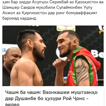
ҳам бар зидди Асулҷон Серикбай аз Қазоқистон ва
Шамшер Саидов муқобили Сулаймонбек Уулу
Акжол аз Қирғизистон дар ринг бомуваффақият
баромад карданд.
Чашм ба чашм: Вазнкашии муштзанҳо
дар Душанбе бо ҳузури Рой Ҷонс -
видео