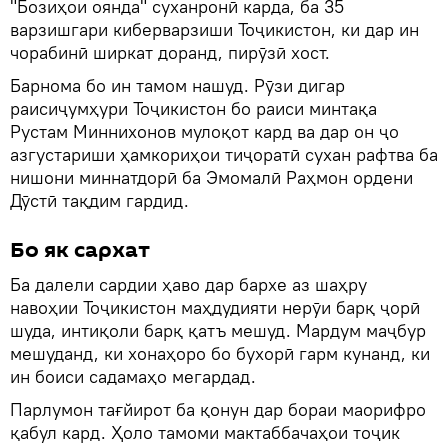
"Бозиҳои оянда" суханронӣ карда, ба 35
варзишгари киберварзиши Тоҷикистон, ки дар ин
чорабинӣ ширкат доранд, пирӯзӣ хост.
Барнома бо ин тамом нашуд. Рӯзи дигар
раисиҷумҳури Тоҷикистон бо раиси минтақа
Рустам Миннихонов мулоқот кард ва дар он ҷо
азгустариши ҳамкориҳои тиҷоратӣ сухан рафтва ба
нишони миннатдорӣ ба Эмомалӣ Раҳмон ордени
Дӯстӣ тақдим гардид.
Бо як сархат
Ба далели сардии ҳаво дар бархе аз шаҳру
навоҳии Тоҷикистон маҳдудияти нерӯи барқ ​​ҷорӣ
шуда, интиқоли барқ ​​қатъ мешуд. Мардум маҷбур
мешуданд, ки хонаҳоро бо бухорӣ гарм кунанд, ки
ин боиси садамаҳо мегардад.
Парлумон тағйирот ба қонун дар бораи маорифро
қабул кард. Ҳоло тамоми мактаббачаҳои тоҷик