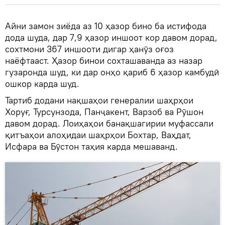
Айни замон зиёда аз 10 ҳазор бино ба истифода
дода шуда, дар 7,9 ҳазор иншоот кор давом дорад,
сохтмони 367 иншооти дигар ҳанӯз оғоз
наёфтааст. Ҳазор бинои сохташаванда аз назар
гузаронда шуд, ки дар онҳо қариб 6 ҳазор камбудӣ
ошкор карда шуд.
Тартиб додани нақшаҳои генералии шаҳрҳои
Хоруғ, Турсунзода, Панҷакент, Варзоб ва Рӯшон
давом дорад. Лоиҳаҳои банақшагирии муфассали
қитъаҳои алоҳидаи шаҳрҳои Бохтар, Ваҳдат,
Исфара ва Бӯстон таҳия карда мешаванд.