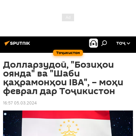
ТОҶ
Тоҷикистон
Долларзудоӣ, "Бозиҳои
оянда" ва "Шаби
қаҳрамонҳои IBA", – моҳи
феврал дар Тоҷикистон
16:57 05.03.2024