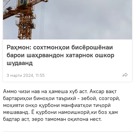
Раҳмон: сохтмонҳои бисёрошёнаи
барои шаҳрвандон хатарнок ошкор
шудаанд
3 марти 2024, 11:55
Аммо чизи нав на ҳамеша хуб аст. Аксар вақт
бартариҳои биноҳои таърихӣ - зебоӣ, созгорӣ,
моҳияти онҳо қурбони манфиатҳои тиҷорӣ
мешаванд. Ё қурбони намоишкорӣ,ки боз ҳам
бадтар аст, зеро тамоман оқилона нест.