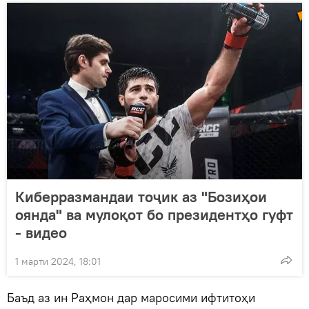
Киберразмандаи тоҷик аз "Бозиҳои
оянда" ва мулоқот бо президентҳо гуфт
- видео
1 марти 2024, 18:01
Баъд аз ин Раҳмон дар маросими ифтитоҳи