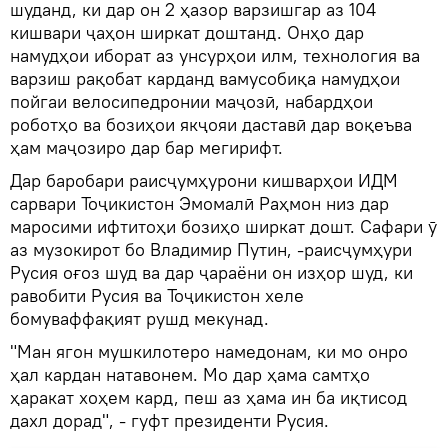
шуданд, ки дар он 2 ҳазор варзишгар аз 104
кишвари ҷаҳон ширкат доштанд. Онҳо дар
намудҳои иборат аз унсурҳои илм, технология ва
варзиш рақобат карданд вамусобиқа намудҳои
пойгаи велосипедронии маҷозӣ, набардҳои
роботҳо ва бозиҳои якҷояи даставӣ дар воқеъва
ҳам маҷозиро дар бар мегирифт.
Дар баробари раисҷумҳурони кишварҳои ИДМ
сарвари Тоҷикистон Эмомалӣ Раҳмон низ дар
маросими ифтитоҳи бозиҳо ширкат дошт. Сафари ӯ
аз музокирот бо Владимир Путин, -раисҷумҳури
Русия оғоз шуд ва дар ҷараёни он изҳор шуд, ки
равобити Русия ва Тоҷикистон хеле
бомуваффақият рушд мекунад.
"Ман ягон мушкилотеро намедонам, ки мо онро
ҳал кардан натавонем. Мо дар ҳама самтҳо
ҳаракат хоҳем кард, пеш аз ҳама ин ба иқтисод
дахл дорад", - гуфт президенти Русия.