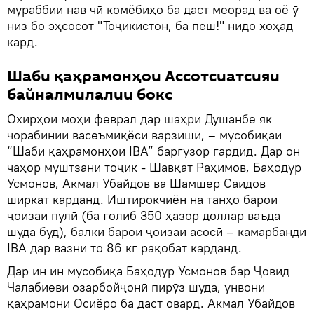
мураббии нав чӣ комёбиҳо ба даст меорад ва оё ӯ
низ бо эҳсосот "Тоҷикистон, ба пеш!" нидо хоҳад
кард.
Шаби қаҳрамонҳои Ассотсиатсияи
байналмилалии бокс
Охирҳои моҳи феврал дар шаҳри Душанбе як
чорабинии васеъмиқёси варзишӣ, – мусобиқаи
“Шаби қаҳрамонҳои IBA” баргузор гардид. Дар он
чаҳор муштзани тоҷик - Шавқат Раҳимов, Баҳодур
Усмонов, Акмал Убайдов ва Шамшер Саидов
ширкат карданд. Иштирокчиён на танҳо барои
ҷоизаи пулӣ (ба ғолиб 350 ҳазор доллар ваъда
шуда буд), балки барои ҷоизаи асосӣ – камарбанди
IBA дар вазни то 86 кг рақобат карданд.
Дар ин ин мусобиқа Баҳодур Усмонов бар Ҷовид
Чалабиеви озарбойҷонӣ пирӯз шуда, унвони
қаҳрамони Осиёро ба даст овард. Акмал Убайдов