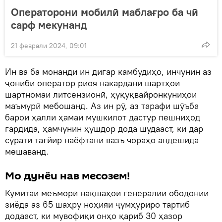
Операторони мобилӣ маблағро ба чӣ
сарф мекунанд
21 феврали 2024, 09:01
Ин ва ба монанди ин дигар камбудиҳо, инчунин аз
ҷониби оператор риоя накардани шартҳои
шартномаи литсензионӣ, ҳуқуқвайронкуниҳои
маъмурӣ мебошанд. Аз ин рӯ, аз тарафи шӯъба
барои ҳалли ҳамаи мушкилот дастур пешниҳод
гардида, ҳамчунин ҳушдор дода шудааст, ки дар
сурати тағйир наёфтани вазъ чораҳо андешида
мешаванд.
Мо дунёи нав месозем!
Кумитаи меъморӣ нақшаҳои генералии ободонии
зиёда аз 65 шаҳру ноҳияи ҷумҳуриро тартиб
додааст, ки мувофиқи онҳо қариб 30 ҳазор