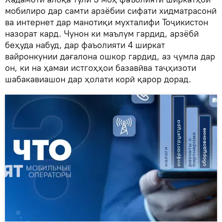
мобилиро дар самти арзёбии сифати хидматрасонӣ
ва интернет дар манотиқи мухталифи Тоҷикистон
назорат кард. Чунон ки маълум гардид, арзёбӣ
беҳуда набуд, дар фаъолияти 4 ширкат
вайронкунии дағалона ошкор гардид, аз ҷумла дар
он, ки на ҳамаи истгоҳҳои базавӣва таҷҳизоти
шабакавиашон дар ҳолати корӣ қарор дорад.