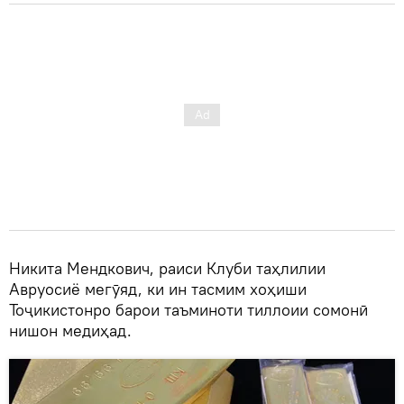
Никита Мендкович, раиси Клуби таҳлилии
Авруосиё мегӯяд, ки ин тасмим хоҳиши
Тоҷикистонро барои таъминоти тиллоии сомонӣ
нишон медиҳад.