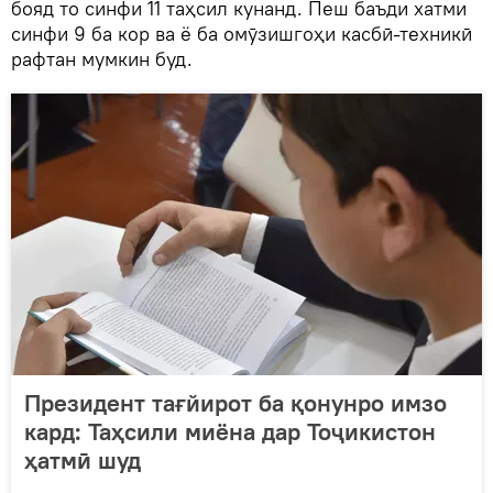
бояд то синфи 11 таҳсил кунанд. Пеш баъди хатми
синфи 9 ба кор ва ё ба омӯзишгоҳи касбӣ-техникӣ
рафтан мумкин буд.
Президент тағйирот ба қонунро имзо
кард: Таҳсили миёна дар Тоҷикистон
ҳатмӣ шуд