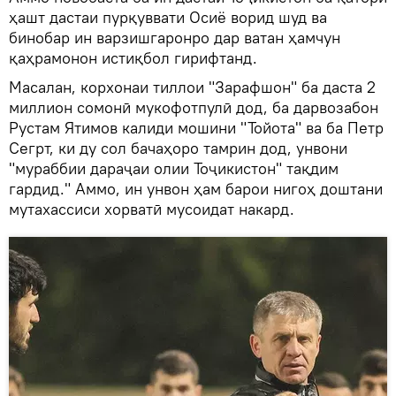
ҳашт дастаи пурқуввати Осиё ворид шуд ва
бинобар ин варзишгаронро дар ватан ҳамчун
қаҳрамонон истиқбол гирифтанд.
Масалан, корхонаи тиллои "Зарафшон" ба даста 2
миллион сомонӣ мукофотпулӣ дод, ба дарвозабон
Рустам Ятимов калиди мошини "Тойота" ва ба Петр
Сегрт, ки ду сол бачаҳоро тамрин дод, унвони
"мураббии дараҷаи олии Тоҷикистон" тақдим
гардид." Аммо, ин унвон ҳам барои нигоҳ доштани
мутахассиси хорватӣ мусоидат накард.