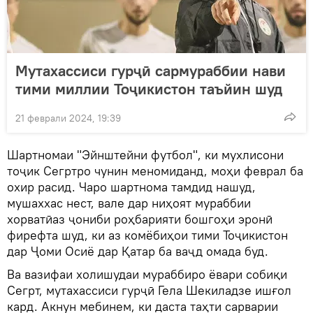
Мутахассиси гурҷӣ сармураббии нави
тими миллии Тоҷикистон таъйин шуд
21 феврали 2024, 19:39
Шартномаи "Эйнштейни футбол", ки мухлисони
тоҷик Сегртро чунин меномиданд, моҳи феврал ба
охир расид. Чаро шартнома тамдид нашуд,
мушаххас нест, вале дар ниҳоят мураббии
хорватӣаз ҷониби роҳбарияти бошгоҳи эронӣ
фирефта шуд, ки аз комёбиҳои тими Тоҷикистон
дар Ҷоми Осиё дар Қатар ба ваҷд омада буд.
Ва вазифаи холишудаи мураббиро ёвари собиқи
Сегрт, мутахассиси гурҷӣ Гела Шекиладзе ишғол
кард. Акнун мебинем, ки даста таҳти сарварии