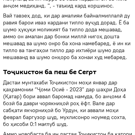
анҷом медиҳанд. ", - таъкид кард коршинос.
Вай тавзеҳ дод, ки дар амалияи байналмиллалӣ ду
равия барои иваз кардани тилло вуҷуд дорад. Ё ба
шумо ҳуқуқи моликият ба тилло дода мешавад,
аммо он амалан дар бонки миллӣ нигоҳ дошта
мешавад ва шумо онро ба хона намебаред, ё ин ки
тилло ва тангаҳои тилло дар ихтиёри шумо дода
мешаванд ва шумо онҳоро ба хонаи худ мебаред.
Тоҷикистон ба пеш бе Сегрт
Дастаи мунтахаби Тоҷикистон моҳи январ дар
қаҳрамонии “Ҷоми Осиё - 2023” дар шаҳри Доҳа
(Қатар) бори аввал баромад намуда, бо анҷоми 4
бозӣ ба даври чорякниҳоӣ роҳ ёфт. Вале дар
сабқати якчорниҳоӣ бо Урдун, ки аввали моҳи
феврал баргузор шуд, мухлисонро ноумед сохта,
бо ҳисоби 0:1 мағлуб шуд.
Аммо новобаста ба ин дастаи Тоҷикистон ба қатори