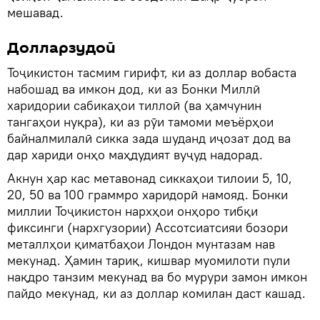
мешавад.
Долларзудоӣ
Тоҷикистон тасмим гирифт, ки аз доллар вобаста
набошад ва имкон дод, ки аз Бонки Миллӣ
харидории сабикаҳои тиллоӣ (ва ҳамчунин
тангаҳои нуқра), ки аз рӯи тамоми меъёрҳои
байналмилалӣ сикка зада шуданд иҷозат дод ва
дар хариди онҳо маҳдудият вуҷуд надорад.
Акнун ҳар кас метавонад сиккаҳои тилоии 5, 10,
20, 50 ва 100 граммро харидорӣ намояд. Бонки
миллии Тоҷикистон нархҳои онҳоро тибқи
фиксинги (нархгузории) Ассотсиатсияи бозори
металлҳои қиматбаҳои Лондон мунтазам нав
мекунад. Ҳамин тариқ, кишвар муомилоти пули
нақдро танзим мекунад ва бо мурури замон имкон
пайдо мекунад, ки аз доллар комилан даст кашад.