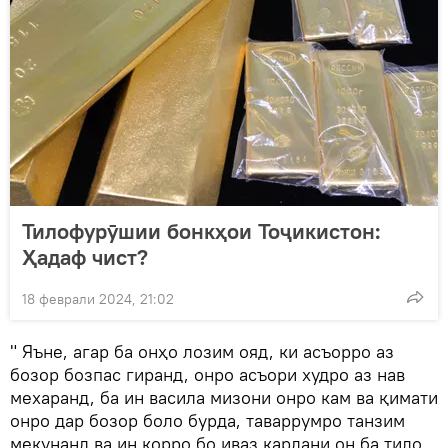
Тилофурӯшии бонкҳои Тоҷикистон:
Ҳадаф чист?
18 феврали 2024, 21:02
" Яъне, агар ба онҳо лозим ояд, ки асъорро аз
бозор бозпас гиранд, онро асъори худро аз нав
мехаранд, ба ин васила мизони онро кам ва қимати
онро дар бозор боло бурда, таваррумро танзим
мекунанд ва ин корро бо иваз кардани он ба тило