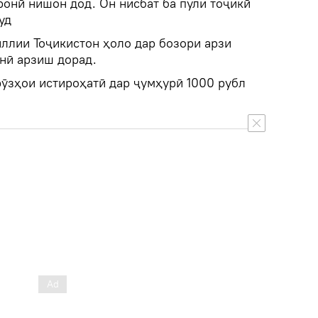
ронӣ нишон дод. Он нисбат ба пули тоҷикӣ
уд
ллии Тоҷикистон ҳоло дар бозори арзи
онӣ арзиш дорад.
 рӯзҳои истироҳатӣ дар ҷумҳурӣ 1000 рубл