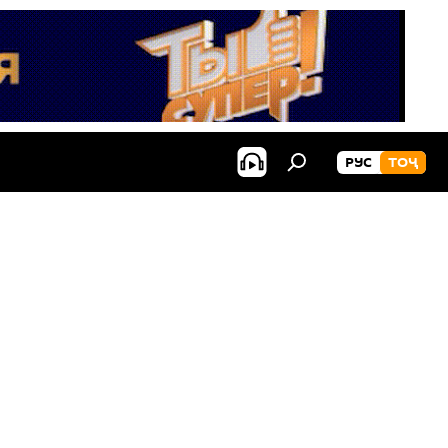
РУС
ТОҶ