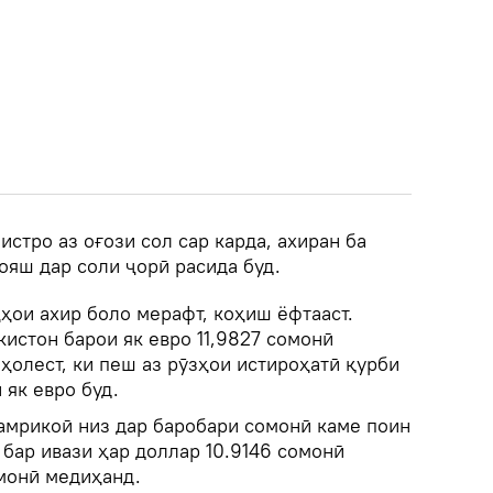
стро аз оғози сол сар карда, ахиран ба
яш дар соли ҷорӣ расида буд.
ҳои ахир боло мерафт, коҳиш ёфтааст.
кистон барои як евро 11,9827 сомонӣ
 ҳолест, ки пеш аз рӯзҳои истироҳатӣ қурби
 як евро буд.
 амрикоӣ низ дар баробари сомонӣ каме поин
л бар ивази ҳар доллар 10.9146 сомонӣ
омонӣ медиҳанд.