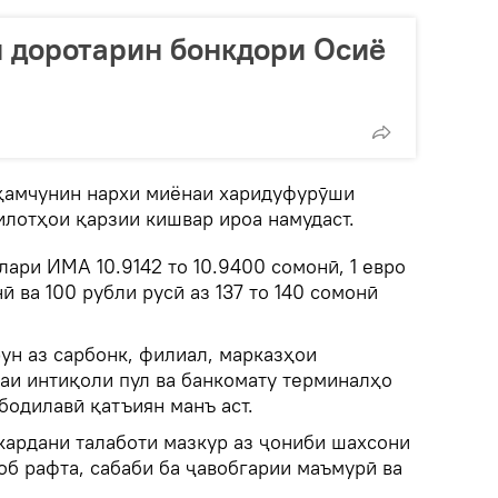
 доротарин бонкдори Осиё
ҳамчунин нархи миёнаи харидуфурӯши
илотҳои қарзии кишвар ироа намудаст.
лари ИМА 10.9142 то 10.9400 сомонӣ, 1 евро
нӣ ва 100 рубли русӣ аз 137 то 140 сомонӣ
ун аз сарбонк, филиал, марказҳои
таи интиқоли пул ва банкомату терминалҳо
бодилавӣ қатъиян манъ аст.
акардани талаботи мазкур аз ҷониби шахсони
об рафта, сабаби ба ҷавобгарии маъмурӣ ва
.