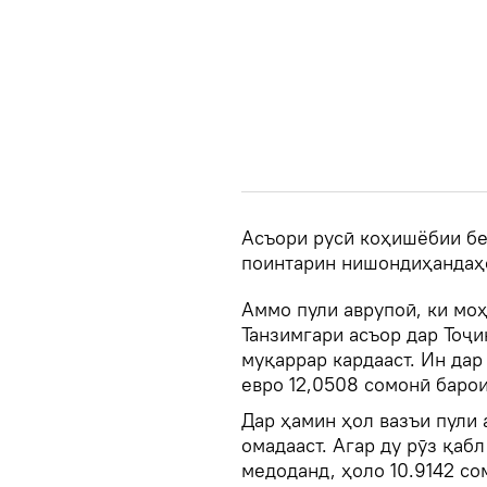
Асъори русӣ коҳишёбии беи
поинтарин нишондиҳандаҳо
Аммо пули аврупоӣ, ки моҳ
Танзимгари асъор дар Тоҷи
муқаррар кардааст. Ин дар
евро 12,0508 сомонӣ барои
Дар ҳамин ҳол вазъи пули
омадааст. Агар ду рӯз қаб
медоданд, ҳоло 10.9142 с