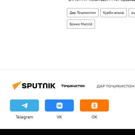
Дар Тоҷикистон
Қурби асъор
р
Бонки Миллӣ
Тоҷикистон
ДАР ТОҶИКИСТОН
Telegram
VK
OK