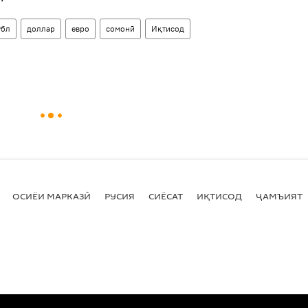
убл
доллар
евро
сомонӣ
Иқтисод
ОСИЁИ МАРКАЗӢ
РУСИЯ
СИЁСАТ
ИҚТИСОД
ҶАМЪИЯТ