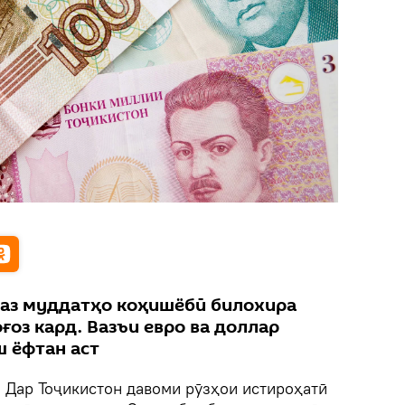
с аз муддатҳо коҳишёбӣ билохира
ғоз кард. Вазъи евро ва доллар
ш ёфтан аст
.
Дар Тоҷикистон давоми рӯзҳои истироҳатӣ