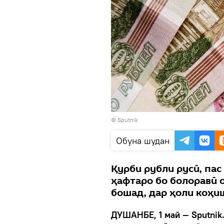
©
Sputnik
Обуна шудан
Қурби рубли русӣ, па
ҳафтаро бо болоравӣ о
бошад, дар ҳоли коҳи
ДУШАНБЕ, 1 май — Sputnik