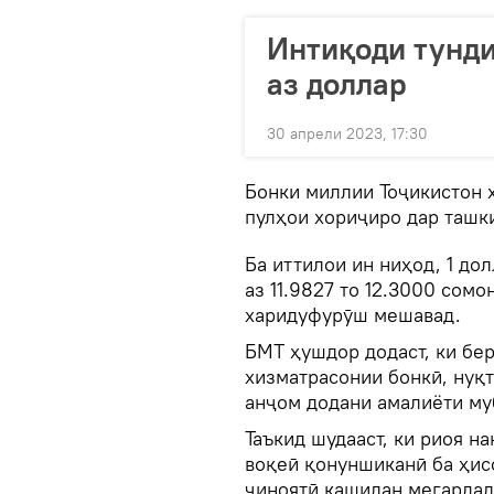
Интиқоди тунди
аз доллар
30 апрели 2023, 17:30
Бонки миллии Тоҷикистон 
пулҳои хориҷиро дар ташк
Ба иттилои ин ниҳод, 1 дол
аз 11.9827 то 12.3000 сомо
харидуфурӯш мешавад.
БМТ ҳушдор додаст, ки бер
хизматрасонии бонкӣ, нуқ
анҷом додани амалиёти му
Таъкид шудааст, ки риоя н
воқеӣ қонуншиканӣ ба ҳис
ҷиноятӣ кашидан мегардад