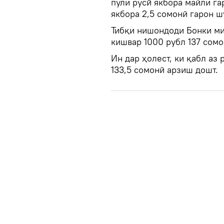
пули русӣ якбора майли га
якбора 2,5 сомонӣ гарон ш
Тибқи нишондоди Бонки ми
кишвар 1000 рубл 137 сом
Ин дар ҳолест, ки қабл аз
133,5 сомонӣ арзиш дошт.