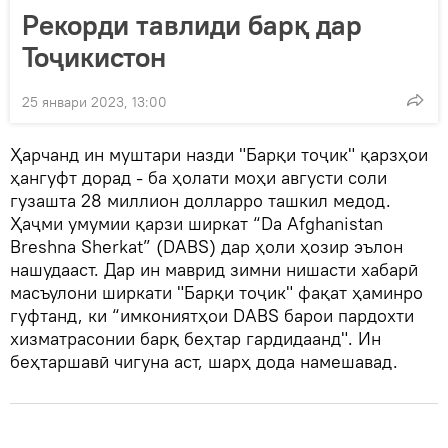
Рекорди тавлиди барқ дар
Тоҷикистон
25 январи 2023, 13:00
Ҳарчанд ин муштари назди "Барқи тоҷик" қарзҳои
ҳангуфт дорад - ба ҳолати моҳи августи соли
гузашта 28 миллион долларро ташкил медод.
Ҳаҷми умумии қарзи ширкат “Da Afghanistan
Breshna Sherkat” (DABS) дар ҳоли ҳозир эълон
нашудааст. Дар ин маврид зимни нишасти хабарӣ
масъулони ширкати "Барқи тоҷик" фақат ҳаминро
гуфтанд, ки “имкониятҳои DABS барои пардохти
хизматрасонии барқ беҳтар гардидаанд". Ин
беҳтаршавӣ чигуна аст, шарҳ дода намешавад.