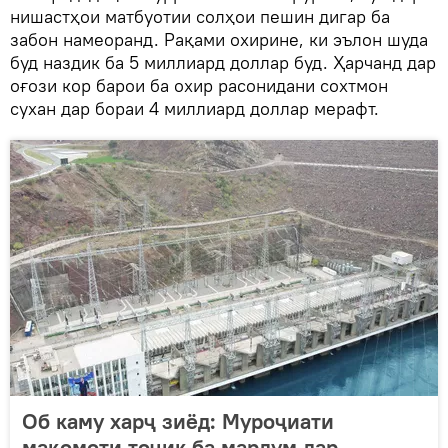
нишастҳои матбуотии солҳои пешин дигар ба
забон намеоранд. Рақами охирине, ки эълон шуда
буд наздик ба 5 миллиард доллар буд. Ҳарчанд дар
оғози кор барои ба охир расонидани сохтмон
сухан дар бораи 4 миллиард доллар мерафт.
Об каму харҷ зиёд: Муроҷиати
мақомоти тоҷик ба мардум дар