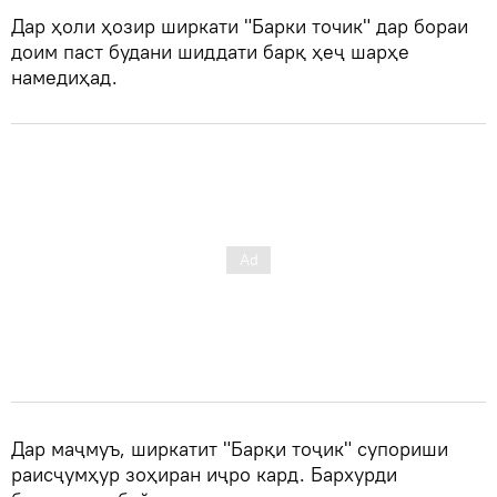
Дар ҳоли ҳозир ширкати "Барки точик" дар бораи
доим паст будани шиддати барқ ҳеҷ шарҳе
намедиҳад.
Дар маҷмуъ, ширкатит "Барқи тоҷик" супориши
раисҷумҳур зоҳиран иҷро кард. Бархурди