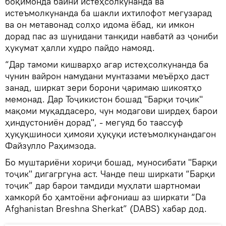
боқимонда байни истеҳсолкунанда ва
истеъмолкунанда ба шакли ихтилофот мегузарад
ва он метавонад солҳо идома ёбад, ки имкон
дорад пас аз шунидани танқиди навбатӣ аз ҷониби
ҳукумат ҳалли худро пайдо намояд.
“Дар тамоми кишварҳо агар истеҳсолкунанда ба
чунин вайрон намудани мунтазами меъёрҳо даст
занад, ширкат зери борони ҷаримаю шикоятҳо
мемонад. Дар Тоҷикистон бошад "Барқи тоҷик"
мақоми муқаддасеро, чун модагови ширдеҳ барои
ҳиндустониён дорад", - мегуяд бо таассуф
ҳуқуқшиноси ҳимояи ҳуқуқи истеъмолкунандагон
Файзулло Раҳимзода.
Бо муштариёни хориҷи бошад, муносибати "Барқи
тоҷик" дигагргуна аст. Чанде пеш ширкати “Барқи
тоҷик” дар барои тамдиди муҳлати шартномаи
хамкорӣ бо ҳамтоёни афғониаш аз ширкати “Da
Afghanistan Breshna Sherkat” (DABS) хабар дод.