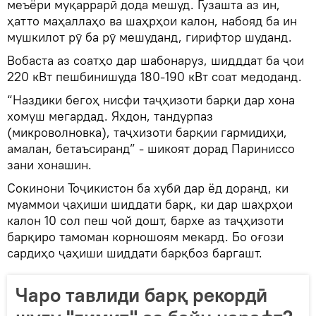
меъёри муқаррарӣ дода мешуд. Гузашта аз ин,
ҳатто маҳаллаҳо ва шаҳрҳои калон, набояд ба ин
мушкилот рӯ ба рӯ мешуданд, гирифтор шуданд.
Вобаста аз соатҳо дар шабонаруз, шидддат ба ҷои
220 кВт пешбинишуда 180-190 кВт соат медоданд.
“Наздики бегоҳ нисфи таҷҳизоти барқи дар хона
хомуш мегардад. Яхдон, тандурпаз
(микроволновка), таҷхизоти барқии гармидиҳи,
амалан, бетаъсиранд” - шикоят дорад Париниссо
зани хонашин.
Сокинони Тоҷикистон ба хубӣ дар ёд доранд, ки
муаммои ҷаҳиши шиддати барқ, ки дар шаҳрҳои
калон 10 сол пеш чой дошт, бархе аз таҷҳизоти
барқиро тамоман корношоям мекард. Бо оғози
сардиҳо ҷаҳиши шиддати барқбоз баргашт.
Чаро тавлиди барқ рекордӣ