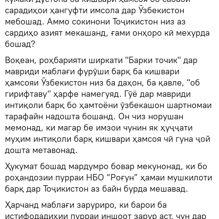
сарадиҳои ҳангуфти имсола дар Ӯзбекистон
мебошад. Аммо сокинони Тоҷикистон низ аз
сардиҳо азият мекашанд, ғами онҳоро кӣ мехурда
бошад?
Воқеан, роҳбарияти ширкати "Барки точик" дар
мавриди маблағи фурӯши барқ ба кишвари
ҳамсояи Ӯзбекистон низ ба даҳон, ба қавле, "об
гирифтаву" ҳарфе намегуяд. Гӯё дар мавриди
интиқоли барқ бо ҳамтоёни ӯзбекашон шартномаи
тарафайн надошта бошанд. Он чиз норушан
мемонад, ки магар бе имзои чунин як ҳуҷҷати
муҳим интиқоли барқ кишвари ҳамсоя чӣ гуна ҷой
дошта метавонад.
Ҳукумат бошад мардумро бовар мекунонад, ки бо
роҳандозии пурраи НБО “Роғун” ҳамаи мушкилоти
барқ дар Тоҷикистон аз байн бурда мешавад.
Ҳарчанд маблағи заруриро, ки барои ба
истифодадиҳии пурраи иншоот зарур аст, чун дар