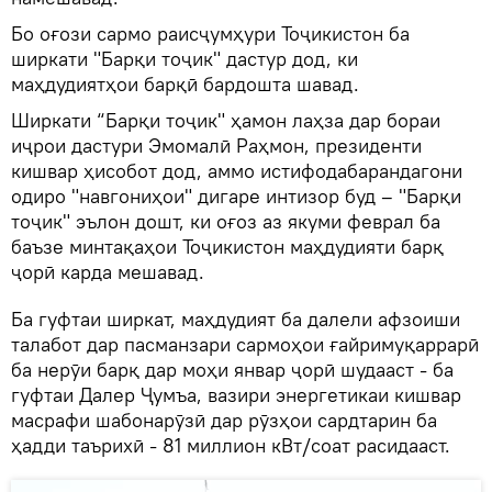
Бо оғози сармо раисҷумҳури Тоҷикистон ба
ширкати "Барқи тоҷик" дастур дод, ки
маҳдудиятҳои барқӣ бардошта шавад.
Ширкати “Барқи тоҷик" ҳамон лаҳза дар бораи
иҷрои дастури Эмомалӣ Раҳмон, президенти
кишвар ҳисобот дод, аммо истифодабарандагони
одиро "навгониҳои" дигаре интизор буд – "Барқи
тоҷик" эълон дошт, ки оғоз аз якуми феврал ба
баъзе минтақаҳои Тоҷикистон маҳдудияти барқ
ҷорӣ карда мешавад.
Ба гуфтаи ширкат, маҳдудият ба далели афзоиши
талабот дар пасманзари сармоҳои ғайримуқаррарӣ
ба нерӯи барқ ​​дар моҳи январ ҷорӣ шудааст - ба
гуфтаи Далер Ҷумъа, вазири энергетикаи кишвар
масрафи шабонарӯзӣ дар рӯзҳои сардтарин ба
ҳадди таърихӣ - 81 миллион кВт/соат расидааст.