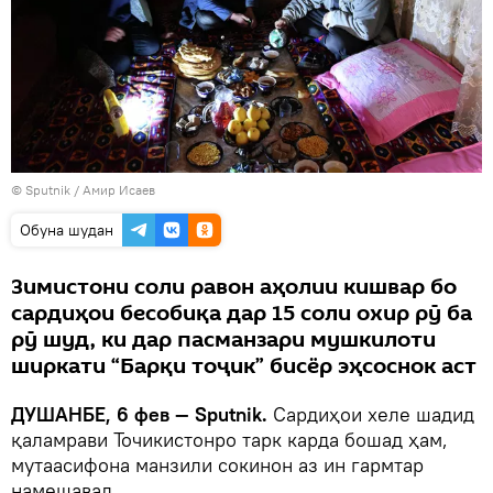
©
Sputnik
/ Амир Исаев
Обуна шудан
Зимистони соли равон аҳолии кишвар бо
сардиҳои бесобиқа дар 15 соли охир рӯ ба
рӯ шуд, ки дар пасманзари мушкилоти
ширкати “Барқи тоҷик” бисёр эҳсоснок аст
ДУШАНБЕ, 6 фев — Sputnik.
Сардиҳои хеле шадид
қаламрави Точикистонро тарк карда бошад ҳам,
мутаасифона манзили сокинон аз ин гармтар
намешавад.