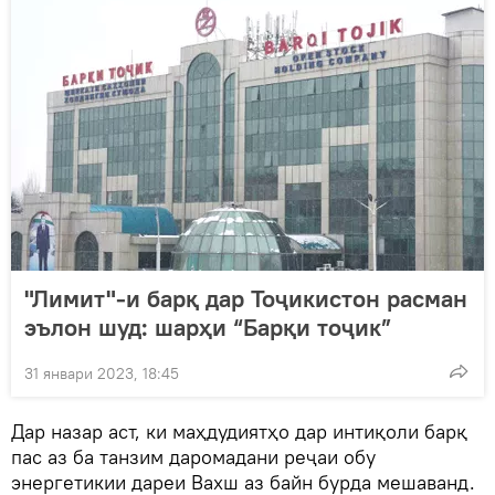
"Лимит"-и барқ дар Тоҷикистон расман
эълон шуд: шарҳи “Барқи тоҷик”
31 январи 2023, 18:45
Дар назар аст, ки маҳдудиятҳо дар интиқоли барқ
пас аз ба танзим даромадани реҷаи обу
энергетикии дареи Вахш аз байн бурда мешаванд.