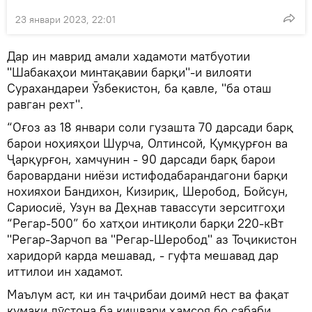
23 январи 2023, 22:01
Дар ин маврид амали хадамоти матбуотии
"Шабакаҳои минтақавии барқи"-и вилояти
Сурахандареи Ӯзбекистон, ба қавле, "ба оташ
равган рехт".
“Оғоз аз 18 январи соли гузашта 70 дарсади барқ
барои ноҳияҳои Шурча, Олтинсой, Қумқурғон ва
Ҷарқурғон, хамчунин - 90 дарсади барқ барои
баровардани ниёзи истифодабарандагони барқи
нохияхои Бандихон, Кизириқ, Шеробод, Бойсун,
Сариосиё, Узун ва Деҳнав тавассути зерситгоҳи
“Регар-500” бо хатҳои интиқоли барқи 220-кВт
"Регар-Зарчоп ва "Регар-Шеробод" аз Тоҷикистон
харидорӣ карда мешавад, - гуфта мешавад дар
иттилои ин хадамот.
Маълум аст, ки ин таҷрибаи доимӣ нест ва фақат
кумаки дӯстона ба кишвари ҳамсоя бо сабаби