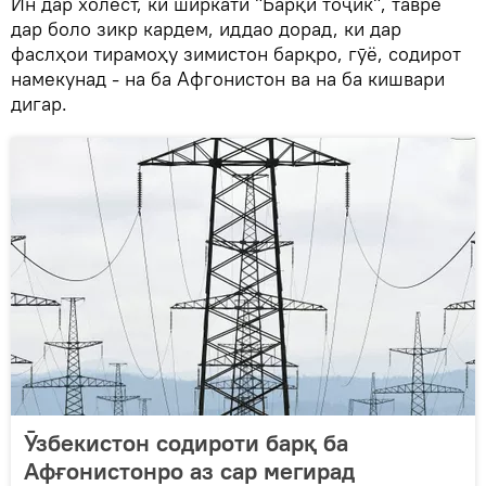
Ин дар холест, ки ширкати "Барқи тоҷик", тавре
дар боло зикр кардем, иддао дорад, ки дар
фаслҳои тирамоҳу зимистон барқро, гӯё, содирот
намекунад - на ба Афгонистон ва на ба кишвари
дигар.
Ӯзбекистон содироти барқ ба
Афғонистонро аз сар мегирад