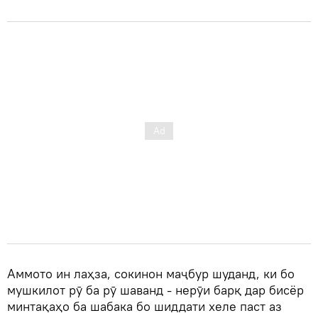
Аммото ин лаҳза, сокинон маҷбур шуданд, ки бо
мушкилот рӯ ба рӯ шаванд - нерӯи барқ ​​дар бисёр
минтақаҳо ба шабака бо шиддати хеле паст аз