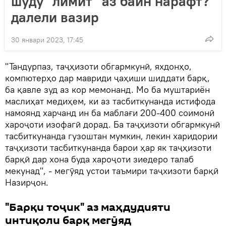
шуду "лимит" аз байн нарафт?
далели вазир
30 январи 2023, 17:45
"Тандурпаз, таҷҳизоти обгармкунӣ, яхдонҳо,
компютерҳо дар мавриди ҷаҳиши шиддати барқ,
ба қавле зуд аз кор мемонанд. Мо ба муштариён
маслиҳат медиҳем, ки аз тасбиткунанда истифода
намоянд харчанд ин ба маблағи 200-400 соимонӣ
хароҷоти изофагӣ дорад. Ба таҷҳизоти обгармкунӣ
тасбиткунанда гузоштан мумкин, лекин харидории
таҷҳизоти тасбиткунанда барои ҳар як таҷҳизоти
барқӣ дар хона буда хароҷоти зиедеро талаб
мекунад", - мегӯяд устои таъмири таҷхизоти барқӣ
Назирҷон.
"Барқи тоҷик" аз маҳдудияти
интиқоли барқ мегӯяд