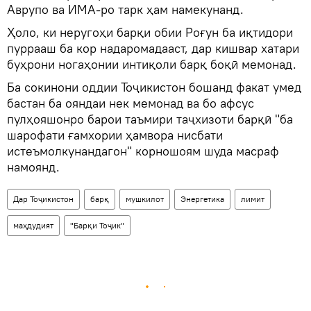
Аврупо ва ИМА-ро тарк ҳам намекунанд.
Ҳоло, ки неругоҳи барқи обии Роғун ба иқтидори
пуррааш ба кор надаромадааст, дар кишвар хатари
буҳрони ногаҳонии интиқоли барқ боқӣ мемонад.
Ба сокинони оддии Тоҷикистон бошанд факат умед
бастан ба ояндаи нек мемонад ва бо афсус
пулҳояшонро барои таъмири таҷхизоти барқӣ "ба
шарофати ғамхории ҳамвора нисбати
истеъмолкунандагон" корношоям шуда масраф
намоянд.
Дар Тоҷикистон
барқ
мушкилот
Энергетика
лимит
маҳдудият
"Барқи Тоҷик"