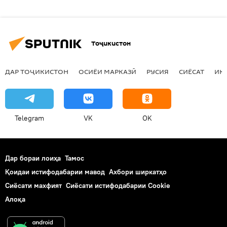
Тоҷикистон
ДАР ТОҶИКИСТОН
ОСИЁИ МАРКАЗӢ
РУСИЯ
СИЁСАТ
ИҚ
Telegram
VK
OK
Дар бораи лоиҳа
Тамос
Қоидаи истифодабарии мавод
Ахбори ширкатҳо
Сиёсати махфият
Сиёсати истифодабарии Cookie
Алоқа