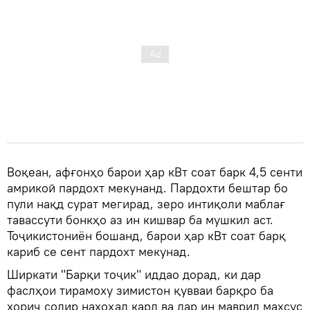
Воқеан, афғонҳо барои ҳар кВт соат барк 4,5 сенти
амрикоӣ пардохт мекунанд. Пардохти бештар бо
пули нақд сурат мегирад, зеро интиқоли маблағ
тавассути бонкҳо аз ин кишвар ба мушкил аст.
Тоҷикистониён бошанд, барои ҳар кВт соат барқ
кариб се сент пардохт мекунад.
Ширкати "Барқи тоҷик" иддао дорад, ки дар
фаслҳои тирамоху зимистон қувваи барқро ба
хориҷ содир нахоҳад кард ва дар ин маврид махсус