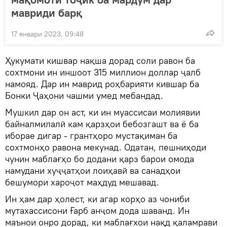
мавриди барқ
17 январи 2023, 09:48
Ҳукумати кишвар нақша дорад соли равон ба
сохтмони ин иншоот 315 миллион доллар ҷалб
намояд. Дар ин маврид роҳбарияти кившар ба
Бонки Ҷаҳони чашми умед мебандад.
Мушкил дар он аст, ки ин муассисаи молиявии
байналмилалӣ кам қарзҳои бебозгашт ва ё ба
иборае дигар - грантҳоро мустақиман ба
сохтмонҳо равона мекунад. Одатан, пешниҳоди
чунин маблағҳо бо додани қарз барои омода
намудани хуҷҷатҳои лоиҳавӣ ва санадҳои
бешумори хароҷот маҳдуд мешавад.
Ин ҳам дар ҳолест, ки агар корҳо аз чониби
мутахассисони Ғарб анҷом дода шаванд. Ин
маънои онро дорад, ки маблағхои нақд қаламрави