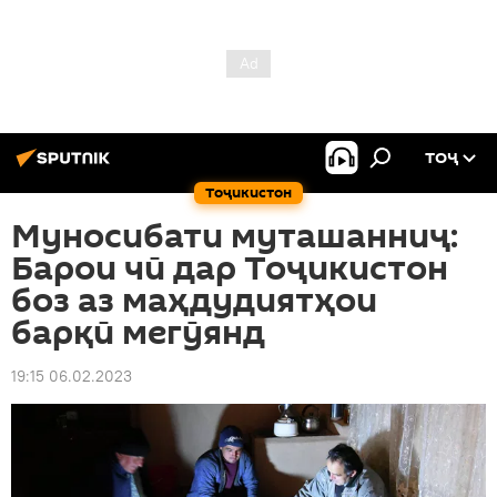
ТОҶ
Тоҷикистон
Муносибати муташанниҷ:
Барои чӣ дар Тоҷикистон
боз аз маҳдудиятҳои
барқӣ мегӯянд
19:15 06.02.2023