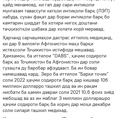
қайд менамояд, ки гап дар сари интиқоли
мунтазам тавассути хатҳои интиқоли барқ (ЛЭП)
набуда, сухан фақат дар бораи интиқоли барқ бо
камтарин шиддат ба хотири нигоҳ доштани
таҷҳизотҳои шабака дар холати корӣ меравад.
Ҳарчанд сарчашмаҳои дастрас иттилоъ медиҳанд,
ки дар 9 вилояти Афғонистон маҳз барқи
истеҳсоли Тоҷикистон истифода мешавад.
Ҳамзамон, ба иттилои “DABS”, ҳаҷми содироти
барқ аз Тоҷикистон ба Афғонистон дар соли
гузашта ду баробар афзудааст. Ба ин бовар
намешавад кард. Зеро ба иттилои "Барки точик"
соли 2022 ҳаҷми содироти барқ дар кишвар 106
миллион долларро ташкил дод ва ин рақам
нисбати ба ҳамин давраи соли 2021 10,6 фоиз зиёд
мебошад ва аз ин маблаг 3 миллион долларашро
ҳаҷми содироти барқ ба хориҷ дар моҳи декабри
соли сипарӣ ташкил медихад.