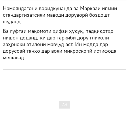
Намояндагони воридкунанда ва Маркази илмии
стандартизатсияи маводи доруворӣ боздошт
шуданд.
Ба гуфтаи мақомоти ҳифзи ҳуқуқ, тадқиқотҳо
нишон доданд, ки дар таркиби дору гликоли
заҳрноки этиленӣ мавҷуд аст. Ин модда дар
дорусозӣ танҳо дар вояи микроскопӣ истифода
мешавад.