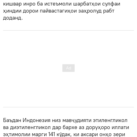
кишвар инро ба истеъмоли шарбатҳои сулфаи
ҳиндии дорои пайвастагиҳои заҳролуд рабт
доданд.
Баъдан Индонезия низ мавҷудияти этиленгликол
ва диэтиленгликол дар бархе аз доруҳоро иллати
эҳтимолии марги 141 кӯдак, ки аксари онҳо зери