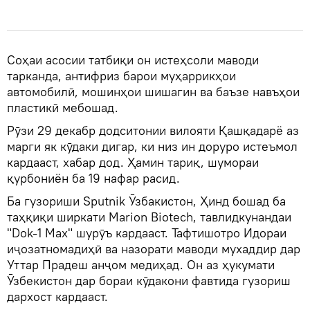
Соҳаи асосии татбиқи он истеҳсоли маводи
тарканда, антифриз барои муҳаррикҳои
автомобилӣ, мошинҳои шишагин ва баъзе навъҳои
пластикӣ мебошад.
Рӯзи 29 декабр додситонии вилояти Қашқадарё аз
марги як кӯдаки дигар, ки низ ин доруро истеъмол
кардааст, хабар дод. Ҳамин тариқ, шумораи
қурбониён ба 19 нафар расид.
Ба гузориши Sputnik Ӯзбакистон, Ҳинд бошад ба
таҳқиқи ширкати Marion Biotech, тавлидкунандаи
"Dok-1 Max" шурӯъ кардааст. Тафтишотро Идораи
иҷозатномадиҳӣ ва назорати маводи мухаддир дар
Уттар Прадеш анҷом медиҳад. Он аз ҳукумати
Ӯзбекистон дар бораи кӯдакони фавтида гузориш
дархост кардааст.