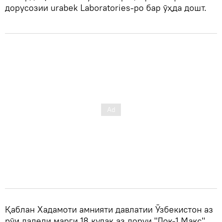
дорусозии urabek Laboratories-ро бар ӯҳда дошт.
Қаблан Хадамоти амнияти давлатии Ӯзбекистон аз
рӯи далели марги 18 кудак аз доруи "Док-1 Макс"