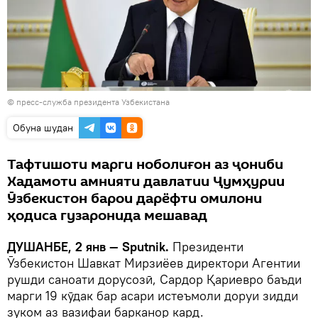
©
пресс-служба президента Узбекистана
Обуна шудан
Тафтишоти марги ноболиғон аз ҷониби
Хадамоти амнияти давлатии Ҷумҳурии
Ӯзбекистон барои дарёфти омилони
ҳодиса гузаронида мешавад
ДУШАНБЕ, 2 янв — Sputnik.
Президенти
Ӯзбекистон Шавкат Мирзиёев директори Агентии
рушди саноати дорусозӣ, Сардор Қариевро баъди
марги 19 кӯдак бар асари истеъмоли доруи зидди
зуком аз вазифаи барканор кард.