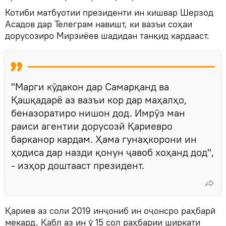
Котиби матбуотии президенти ин кишвар Шерзод
Асадов дар Телеграм навишт, ки вазъи соҳаи
дорусозиро Мирзиёев шадидан танқид кардааст.
"Марги кӯдакон дар Самарқанд ва
Қашқадарё аз вазъи кор дар маҳалҳо,
беназоратиро нишон дод. Имрӯз ман
раиси агентии дорусозӣ Қариевро
барканор кардам. Ҳама гунаҳкорони ин
ҳодиса дар назди қонун ҷавоб хоҳанд дод",
- изҳор доштааст президент.
Қариев аз соли 2019 инҷониб ин оҷонсро раҳбарӣ
мекард. Қабл аз ин ӯ 15 сол раҳбарии ширкати