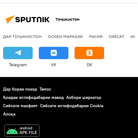
Тоҷикистон
ДАР ТОҶИКИСТОН
ОСИЁИ МАРКАЗӢ
РУСИЯ
СИЁСАТ
ИҚ
Telegram
VK
OK
Дар бораи лоиҳа
Тамос
Қоидаи истифодабарии мавод
Ахбори ширкатҳо
Сиёсати махфият
Сиёсати истифодабарии Cookie
Алоқа