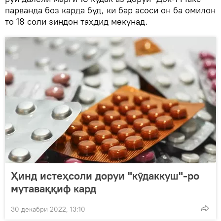
парванда боз карда буд, ки бар асоси он ба омилон
то 18 соли зиндон таҳдид мекунад.
Ҳинд истеҳсоли доруи "кӯдаккуш"-ро
мутаваққиф кард
30 декабри 2022, 13:10