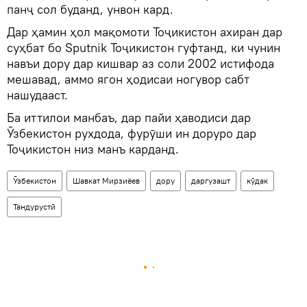
панҷ сол буданд, унвон кард.
Дар ҳамин ҳол мақомоти Тоҷикистон ахиран дар
суҳбат бо Sputnik Тоҷикистон гуфтанд, ки чунин
навъи дору дар кишвар аз соли 2002 истифода
мешавад, аммо ягон ҳодисаи ногувор сабт
нашудааст.
Ба иттилои манбаъ, дар пайи ҳаводиси дар
Ӯзбекистон рухдода, фурӯши ин доруро дар
Тоҷикистон низ манъ карданд.
Ӯзбекистон
Шавкат Мирзиёев
дору
даргузашт
кӯдак
Тандурустӣ