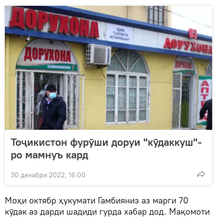
Тоҷикистон фурӯши доруи "кӯдаккуш"-
ро мамнуъ кард
30 декабри 2022, 16:00
Моҳи октябр ҳукумати Гамбияниз аз марги 70
кӯдак аз дарди шадиди гурда хабар дод. Мақомоти