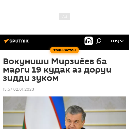
ТОҶ
Тоҷикистон
Вокуниши Мирзиёев ба
марги 19 кӯдак аз доруи
зидди зуком
13:57 02.01.2023