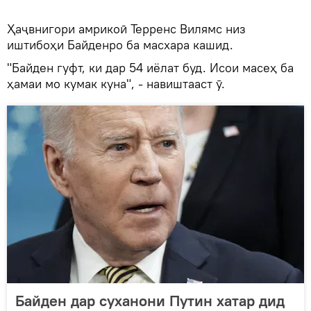
Ҳаҷвнигори амрикоӣ Терренс Вилямс низ
иштибоҳи Байденро ба масхара кашид.
"Байден гуфт, ки дар 54 иёлат буд. Исои масеҳ ба
ҳамаи мо кумак куна", - навиштааст ӯ.
Байден дар суханони Путин хатар дид