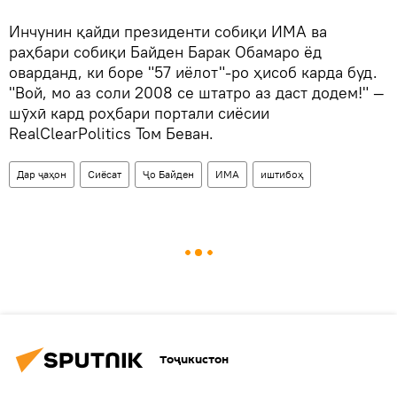
Инчунин қайди президенти собиқи ИМА ва
раҳбари собиқи Байден Барак Обамаро ёд
оварданд, ки боре "57 иёлот"-ро ҳисоб карда буд.
"Вой, мо аз соли 2008 се штатро аз даст додем!" —
шӯхӣ кард роҳбари портали сиёсии
RealClearPolitics Том Беван.
Дар ҷаҳон
Сиёсат
Ҷо Байден
ИМА
иштибоҳ
Тоҷикистон