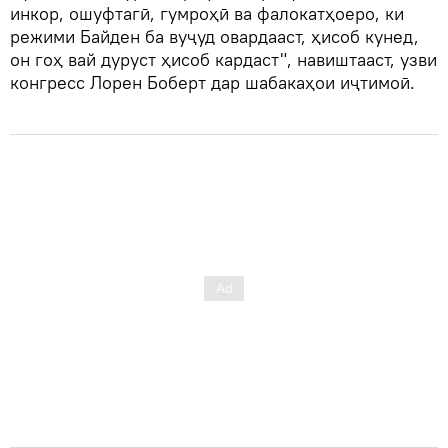
инкор, ошуфтагӣ, гумроҳӣ ва фалокатҳоеро, ки
режими Байден ба вуҷуд овардааст, ҳисоб кунед,
он гоҳ вай дуруст ҳисоб кардаст", навиштааст, узви
конгресс Лорен Боберт дар шабакаҳои иҷтимоӣ.