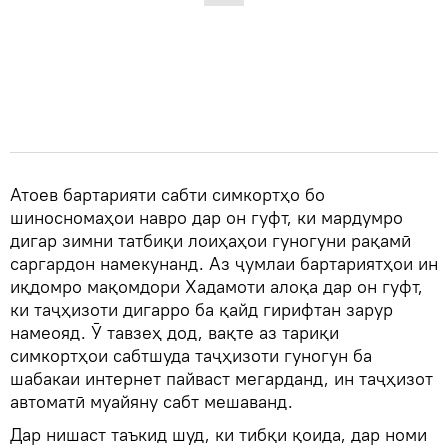
Атоев бартарияти сабти симкортҳо бо
шиносномаҳои навро дар он гуфт, ки мардумро
дигар зимни татбиқи лоиҳаҳои гуногуни рақамӣ
саргардон намекунанд. Аз ҷумлаи бартариятҳои ин
иқдомро мақомдори Хадамоти алоқа дар он гуфт,
ки таҷҳизоти дигарро ба қайд гирифтан зарур
намеояд. Ӯ тавзеҳ дод, вақте аз тариқи
симкортҳои сабтшуда таҷҳизоти гуногун ба
шабакаи интернет пайваст мегарданд, ин таҷҳизот
автоматӣ муайяну сабт мешаванд.
Дар нишаст таъкид шуд, ки тибқи қоида, дар номи