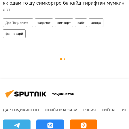
як одам то ду симкортро ба қайд гирифтан мумкин
аст.
Дар Тоҷикистон
хадамот
симкорт
сабт
алоқа
фанноварӣ
Тоҷикистон
ДАР ТОҶИКИСТОН
ОСИЁИ МАРКАЗӢ
РУСИЯ
СИЁСАТ
ИҚ