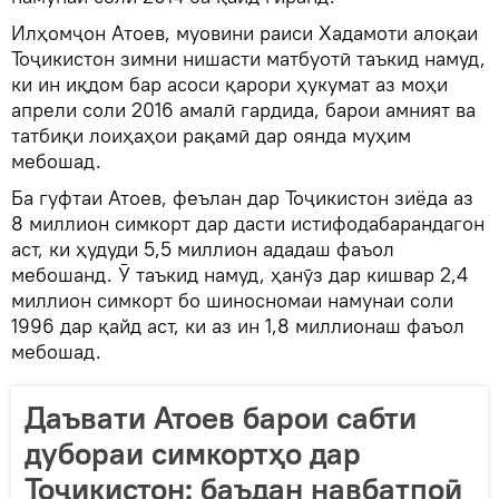
Илҳомҷон Атоев, муовини раиси Хадамоти алоқаи
Тоҷикистон зимни нишасти матбуотӣ таъкид намуд,
ки ин иқдом бар асоси қарори ҳукумат аз моҳи
апрели соли 2016 амалӣ гардида, барои амният ва
татбиқи лоиҳаҳои рақамӣ дар оянда муҳим
мебошад.
Ба гуфтаи Атоев, феълан дар Тоҷикистон зиёда аз
8 миллион симкорт дар дасти истифодабарандагон
аст, ки ҳудуди 5,5 миллион ададаш фаъол
мебошанд. Ӯ таъкид намуд, ҳанӯз дар кишвар 2,4
миллион симкорт бо шиносномаи намунаи соли
1996 дар қайд аст, ки аз ин 1,8 миллионаш фаъол
мебошад.
Даъвати Атоев барои сабти
дубораи симкортҳо дар
Тоҷикистон: баъдан навбатпоӣ