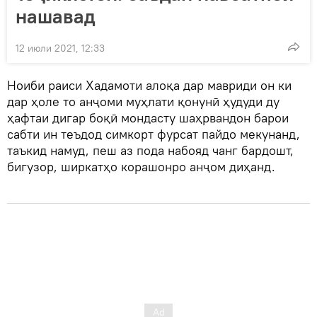
нашавад
12 июли 2021, 12:33
Ноиби раиси Хадамоти алоқа дар мавриди он ки
дар ҳоле то анҷоми муҳлати қонунӣ ҳудуди ду
ҳафтаи дигар боқӣ мондасту шаҳрвандон барои
сабти ин теъдод симкорт фурсат пайдо мекунанд,
таъкид намуд, пеш аз пода набояд чанг бардошт,
бигузор, ширкатҳо корашонро анҷом диҳанд.