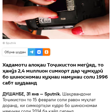
©
Sputnik
Обуна шудан
Хадамоти алоқаи Тоҷикистон мегӯяд, то
ҳанӯз 2,4 миллион симкорт дар ҷумҳурӣ
бо шиносномаи куҳнаи намунаи соли 1996
сабт шудаанд
ДУШАНБЕ, 31 янв — Sputnik.
Шаҳрвандони
Тоҷикистон то 15 феврали соли равон муҳлат
доранд, ки симкортҳои худро бо шиносномаи
намунаи соли 2014 ба қайд гиранд.