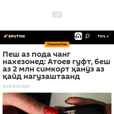
ТОҶ
Тоҷикистон
Пеш аз пода чанг
нахезонед: Атоев гуфт, беш
аз 2 млн симкорт ҳанӯз аз
қайд нагузаштаанд
12:03 31.01.2022