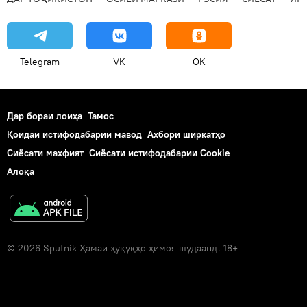
Telegram
VK
OK
Дар бораи лоиҳа
Тамос
Қоидаи истифодабарии мавод
Ахбори ширкатҳо
Сиёсати махфият
Сиёсати истифодабарии Cookie
Алоқа
© 2026 Sputnik Ҳамаи ҳуқуқҳо ҳимоя шудаанд. 18+