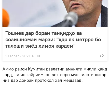
Тошиев дар бораи танқидҳо ва
созишномаи марзӣ: "ҳар як метрро бо
талоши зиёд ҳимоя кардем"
10 апрели 2021, 17:00
Аммо раиси Кумитаи давлатии амнияти миллӣ қайд
кард, ки ин ғайриимкон аст, зеро мушкилоти дигар
низ дар доираи протокол ҳал мешавад.