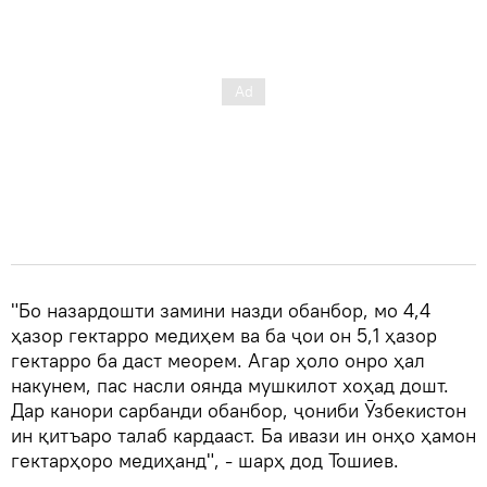
"Бо назардошти замини назди обанбор, мо 4,4
ҳазор гектарро медиҳем ва ба ҷои он 5,1 ҳазор
гектарро ба даст меорем. Агар ҳоло онро ҳал
накунем, пас насли оянда мушкилот хоҳад дошт.
Дар канори сарбанди обанбор, ҷониби Ӯзбекистон
ин қитъаро талаб кардааст. Ба ивази ин онҳо ҳамон
гектарҳоро медиҳанд", - шарҳ дод Тошиев.