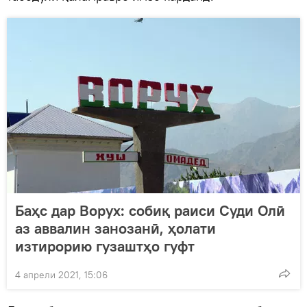
Баҳс дар Ворух: собиқ раиси Суди Олӣ
аз аввалин занозанӣ, ҳолати
изтирорию гузаштҳо гуфт
4 апрели 2021, 15:06