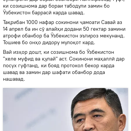
ки созишнома дар бораи табодули замин бо
Ӯзбекистон баррасӣ карда шавад.
Тақрибан 1000 нафар сокинони ҷамоати Савай аз
14 апрел ба ин сӯ алайҳи додани 50 гектар замини
атрофи обанбор ба Ӯзбекистон эътироз мекунанд.
Тошиев бо онҳо дидору мулоқот кард.
Вай изҳор дошт, ки созишнома бо Ӯзбекистон
"хеле муфид ва қулай" аст. Сокинони маҳаллӣ дар
посух гуфтанд, ки бояд протокол бекор карда
шавад ва замин дар шафати обанбор дода
нашавад.