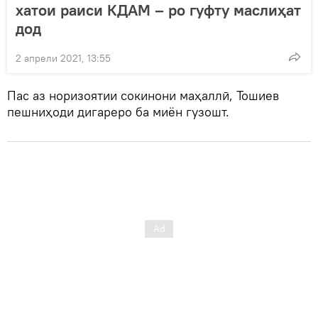
хатои раиси КДАМ – ро гуфту маслиҳат
дод
2 апрели 2021, 13:55
Пас аз норизоятии сокинони маҳаллӣ, Тошиев
пешниҳоди дигареро ба миён гузошт.