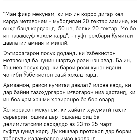
"Ман фикр мекунам, ки мо ин корро дигар хел
карда метавонем - мубодилаи 20 гектар замине, ки
онҳо банд кардаанд. 50 не, балки 20 гектар. Мо бо
ин таваққуф хоҳем кард", - гуфт роҳбари Кумитаи
давлатии амнияти миллӣ.
Эътирозгарон посух доданд, ки Ӯзбекистон
метавонад ба чунин шартҳо розӣ нашавад. Ба ин,
Тошиев посух дод, ки барои розӣ кунонидани
ҷониби Ӯзбекистон саъй хоҳад кард.
Ҳамзамон, раиси кумитаи давлатӣ илова кард, ки
дар байни тазоҳургарон иғвогарон низ ҳастанд, ки
ин боз ҳам хашми ҳозиронро ба бор овард.
Хотиррасон мекунем, ки ҳайати ҳукуматӣ таҳти
сарварии Тошиев дар Тошканд оид ба
делимитатсияи сарҳадҳо аз 23 то 25 март
гуфтушунид кард. Ду кишвар протокол дар бораи
табодули қаламравро имзо карданд.