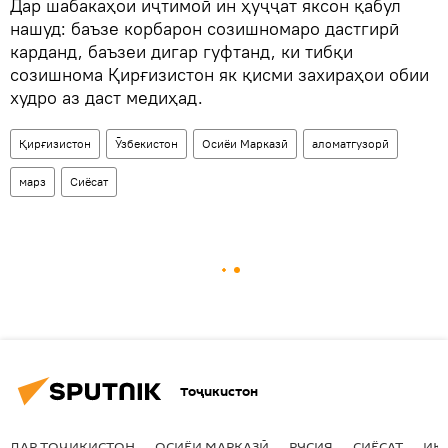
Дар шабакаҳои иҷтимоӣ ин ҳуҷҷат яксон қабул
нашуд: баъзе корбарон созишномаро дастгирӣ
карданд, баъзеи дигар гуфтанд, ки тибқи
созишнома Қирғизистон як қисми захираҳои обии
худро аз даст медиҳад.
Қирғизистон
Ӯзбекистон
Осиёи Марказӣ
аломатгузорӣ
марз
Сиёсат
Тоҷикистон
ДАР ТОҶИКИСТОН
ОСИЁИ МАРКАЗӢ
РУСИЯ
СИЁСАТ
ИҚ