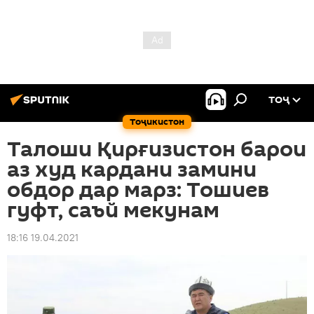
ТОҶ
Тоҷикистон
Талоши Қирғизистон барои
аз худ кардани замини
обдор дар марз: Тошиев
гуфт, саъй мекунам
18:16 19.04.2021