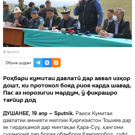
©
Sputnik
Обуна шудан
Роҳбари кумитаи давлатӣ дар аввал изҳор
дошт, ки протокол бояд риоя карда шавад.
Пас аз норозигии мардум, ӯ фикрашро
тағйир дод
ДУШАНБЕ, 19 апр — Sputnik.
Раиси Кумитаи
давлатии амнияти миллии Қирғизистон Тошиев дар
як гирдиҳамоӣ дар минтақаи Қара-Суу, ҳангоми
суханронӣ дар бораи обанбори Кампиробод, гуфт,