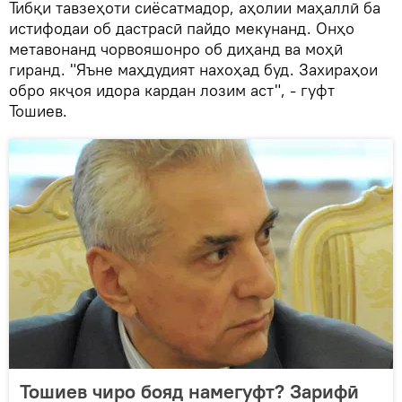
Тибқи тавзеҳоти сиёсатмадор, аҳолии маҳаллӣ ба
истифодаи об дастрасӣ пайдо мекунанд. Онҳо
метавонанд чорвояшонро об диҳанд ва моҳӣ
гиранд. "Яъне маҳдудият нахоҳад буд. Захираҳои
обро якҷоя идора кардан лозим аст", - гуфт
Тошиев.
Тошиев чиро бояд намегуфт? Зарифӣ