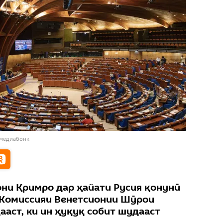
 медиабонк
они Қримро дар ҳайати Русия қонунӣ
 Комиссияи Венетсионии Шӯрои
аст, ки ин ҳуқуқ собит шудааст