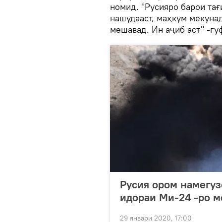
номид. "Русияро барои тағ
нашудааст, маҳкум мекуна
мешавад. Ин аҷиб аст" -гу
Русия ором намегуз
идораи Ми-24 -ро 
29 январи 2020, 17:00