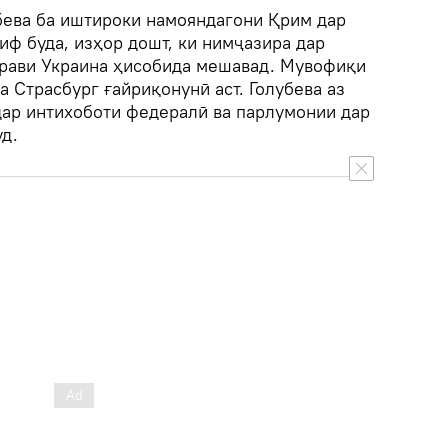
бева ба иштироки намояндагони Қрим дар
иф буда, изҳор дошт, ки нимҷазира дар
рави Украина ҳисобида мешавад. Мувофиқи
а Страсбург ғайриқонунӣ аст. Голубева аз
ар интихоботи федералӣ ва парлумонии дар
д.