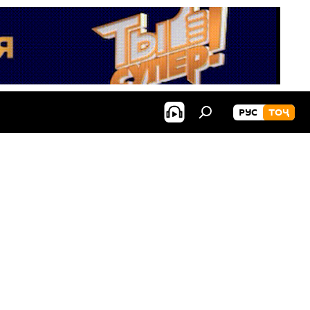
РУС
ТОҶ