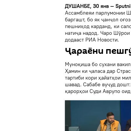
ДУШАНБЕ, 30 янв — Sputni
Ассамблеяи парлумонии Шӯ
баргашт, бо як ҷанҷол оғо
пешниҳод карданд, ки сал
натиҷа надод. Чаро Шӯрои 
додааст РИА Новости.
Ҷараёни пешг
Муноқиша бо сухани вакил 
Ҳамин ки ҷаласа дар Страс
тартиби кори ҳайатҳои мил
шавад. Сабабе вуҷуд дошт:
қарорҳои Суди Аврупо оид