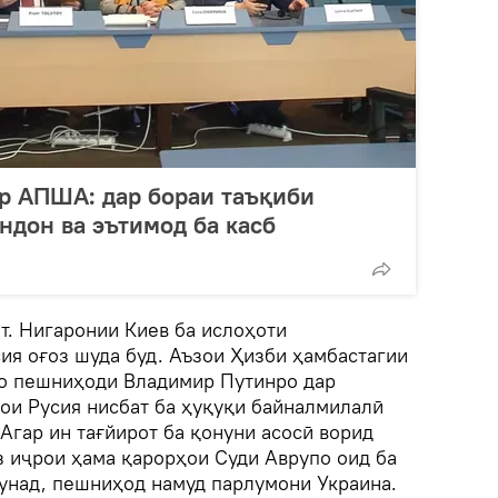
ар АПША: дар бораи таъқиби
ндон ва эътимод ба касб
т. Нигаронии Киев ба ислоҳоти
сия оғоз шуда буд. Аъзои Ҳизби ҳамбастагии
ко пешниҳоди Владимир Путинро дар
ои Русия нисбат ба ҳуқуқи байналмилалӣ
 Агар ин тағйирот ба қонуни асосӣ ворид
з иҷрои ҳама қарорҳои Суди Аврупо оид ба
унад, пешниҳод намуд парлумони Украина.