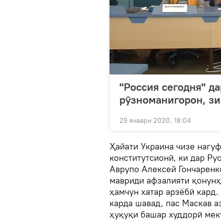
"Россия сегодня" д
рӯзноманигорон, зи
29 январи 2020, 18:04
Ҳайати Украина чизе нагуф
конститутсионӣ, ки дар Ру
Аврупо Алексей Гончарен
мавриди афзалияти қонунҳ
ҳамчун хатар арзёбӣ кард.
карда шавад, пас Маскав а
ҳуқуқи башар худдорӣ мек