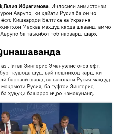
k,Галия Ибрагимова
. Иҷлосияи зимистонаи
рои Аврупо, ки ҳайати Русия ба он ҷо
з ёфт. Кишварҳои Балтика ва Украина
оҳиятҳои Маскав маҳдуд карда шаванд, аммо
Аврупо ба таъқибот тоб наовард, шарҳ
ӯинашаванда
аз Литва Зингерис Эмануэлис оғоз ёфт.
бург кушода шуд, вай пешниҳод кард, ки
лӣ баррасӣ шавад ва ваколати Русия маҳдуд
 мақомоти Русия, ба гуфтаи Зингерис,
 ба ҳуқуқи башарро иҷро намекунанд.