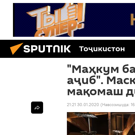
Тоҷикистон
"Маҳкум ба
аҷиб". Мас
мақомаш д
21:21 30.01.2020
(Навсозишуда:
16