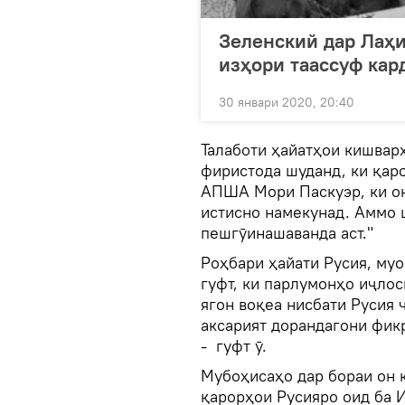
Зеленский дар Лаҳи
изҳори таассуф кар
30 январи 2020, 20:40
Талаботи ҳайатҳои кишвар
фиристода шуданд, ки қар
АПША Мори Паскуэр, ки он
истисно намекунад. Аммо ш
пешгӯинашаванда аст."
Роҳбари ҳайати Русия, муо
гуфт, ки парлумонҳо иҷлос
ягон воқеа нисбати Русия 
аксарият дорандагони фикр
- гуфт ӯ.
Мубоҳисаҳо дар бораи он к
қарорҳои Русияро оид ба 