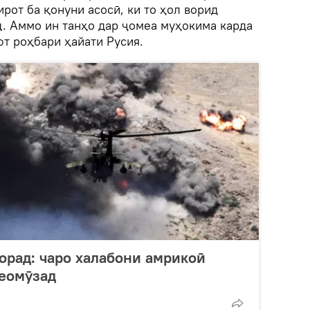
ирот ба қонуни асосӣ, ки то ҳол ворид
д. Аммо ин танҳо дар ҷомеа муҳокима карда
фт роҳбари ҳайати Русия.
орад: чаро халабони амрикоӣ
меомӯзад