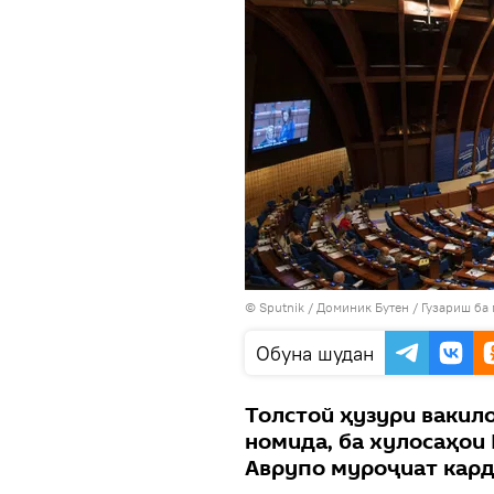
©
Sputnik
/ Доминик Бутен
/
Гузариш ба
Обуна шудан
Толстой ҳузури вакил
номида, ба хулосаҳои
Аврупо муроҷиат карда