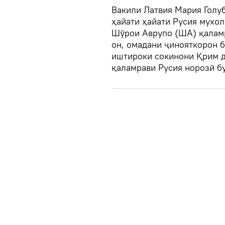
Вакили Латвия Мария Голу
ҳайати ҳайати Русия мухол
Шӯрои Аврупо (ША) қалам
он, омадани ҷинояткорон б
иштироки сокинони Қрим д
қаламрави Русия норозӣ бу