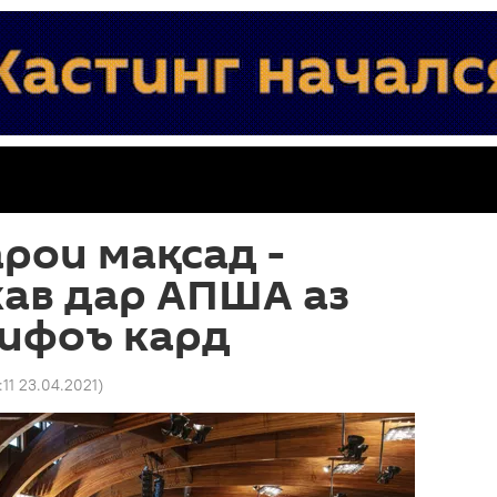
рои мақсад -
кав дар АПША аз
ифоъ кард
:11 23.04.2021
)