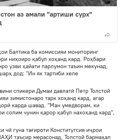
стон аз амали "артиши сурх"
д
ҳои Балтика ба комиссияи мониторинг
ори ниҳоиро қабул хоҳанд кард. Роҳбари
ро узви ҳайати парлумон таъин мекунад,
арҳ дод: "Ин як тартиби хеле
вини спикери Думаи давлатӣ Петр Толстой
ияи зимистонаро тарк хоҳанд кард, агар
ҷорӣ карда шавад. "Ман умедворам, ки
и солим чунин қарор қабул нахоҳанд кард",
и чӣ гуна тағироти Конститутсия иҷрои
ИАҲИ таъсир мерасонад, Толстой бармаҳал