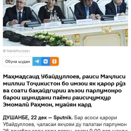
© NakibMurodov
Обуна шудан
Маҳмадсаид Убайдуллоев, раиси Маҷлиси
миллии Тоҷикистон бо имзои як қарор рӯз
ва соати бақайдгирии аъзои парлумонро
барои шунидани паёми раисиҷумҳур
Эмомалӣ Раҳмон, муайян кард
ДУШАНБЕ, 22 дек — Sputnik.
Бар асоси қарори
Убайдуллоев, ҷаласаи якҷояи ду палатаи парлумон
26 декабри соли соли равон, соати 9.00 дар шаҳри