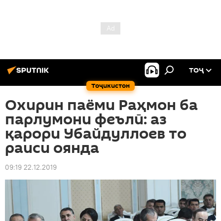
ТОҶ
Тоҷикистон
Охирин паёми Раҳмон ба
парлумони феълӣ: аз
қарори Убайдуллоев то
раиси оянда
09:19 22.12.2019