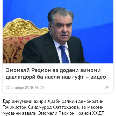
Эмомалӣ Раҳмон аз додани зимоми
давлатдорӣ ба насли нав гуфт – видео
27 октябри 2019, 16:05
Дар анҷумани ахири Ҳизби халқии демократии
Тоҷикистон Саидмурод Фаттоҳзода, аз мақоми
муовини аввали Эмомалӣ Раҳмон, раиси ҲХДТ