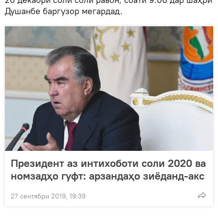
Душанбе баргузор мегардад.
Президент аз интихоботи соли 2020 ва
номзадҳо гуфт: арзандаҳо зиёданд-акс
27 сентябри 2019, 19:39