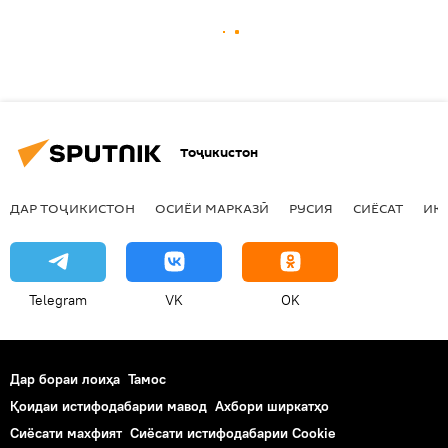
Тоҷикистон
ДАР ТОҶИКИСТОН
ОСИЁИ МАРКАЗӢ
РУСИЯ
СИЁСАТ
ИҚ
Telegram
VK
OK
Дар бораи лоиҳа
Тамос
Қоидаи истифодабарии мавод
Ахбори ширкатҳо
Сиёсати махфият
Сиёсати истифодабарии Cookie