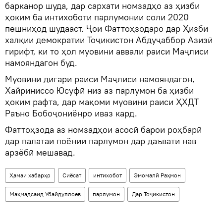
барканор шуда, дар сархати номзадҳо аз ҳизби
ҳоким ба интихоботи парлумонии соли 2020
пешниҳод шудааст. Ҷои Фаттоҳзодаро дар Ҳизби
халқии демократии Тоҷикистон Абдуҷаббор Азизӣ
гирифт, ки то ҳол муовини аввали раиси Маҷлиси
намояндагон буд.
Муовини дигари раиси Маҷлиси намояндагон,
Хайриниссо Юсуфӣ низ аз парлумон ба ҳизби
ҳоким рафта, дар мақоми муовини раиси ҲХДТ
Раъно Бобоҷониёнро иваз кард.
Фаттоҳзода аз номзадҳои асосӣ барои роҳбарӣ
дар палатаи поёнии парлумон дар даъвати нав
арзёбӣ мешавад.
Ҳамаи хабарҳо
Сиёсат
интихобот
Эмомалӣ Раҳмон
Маҳмадсаид Убайдуллоев
парлумон
Дар Тоҷикистон