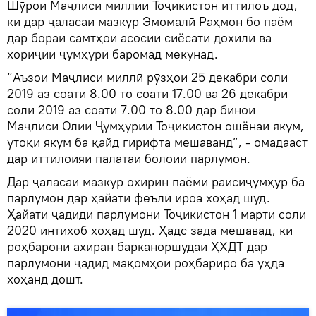
Шӯрои Маҷлиси миллии Тоҷикистон иттилоъ дод,
ки дар ҷаласаи мазкур Эмомалӣ Раҳмон бо паём
дар бораи самтҳои асосии сиёсати дохилӣ ва
хориҷии ҷумҳурӣ баромад мекунад.
“Аъзои Маҷлиси миллӣ рӯзҳои 25 декабри соли
2019 аз соати 8.00 то соати 17.00 ва 26 декабри
соли 2019 аз соати 7.00 то 8.00 дар бинои
Маҷлиси Олии Ҷумҳурии Тоҷикистон ошёнаи якум,
утоқи якум ба қайд гирифта мешаванд”, - омадааст
дар иттилоияи палатаи болоии парлумон.
Дар ҷаласаи мазкур охирин паёми раисиҷумҳур ба
парлумон дар ҳайати феълӣ ироа хоҳад шуд.
Ҳайати ҷадиди парлумони Тоҷикистон 1 марти соли
2020 интихоб хоҳад шуд. Ҳадс зада мешавад, ки
роҳбарони ахиран барканоршудаи ҲХДТ дар
парлумони ҷадид мақомҳои роҳбариро ба уҳда
хоҳанд дошт.