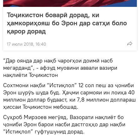
Тоҷикистон боварӣ дорад, ки
ҳамкориҳояш бо Эрон дар сатҳи боло
қарор дорад
17 июли 2018, 16:40
“Дар оянда дар нақб чароғҳои доимӣ насб
мегарданд”, - афзуд муовини аввали вазири
нақлиёти Тоҷикистон
Сохтмони нақби “Истиқлол” 12 сол пеш аз ҷониби
Эрон шурӯъ шуда буд. Ҳаҷми сармояи ин лоиҳа 40
миллион доллар будааст, ки 7,8 миллион доллараш
ҳиссаи Тоҷикистон мебошад.
Суҳроб Мирзоев мегӯяд, Вазорати нақлиёт бо
ҷониби Эрон барои насби дастгоҳҳо дар нақби
“Истиқлол” гуфтушунид дорад.