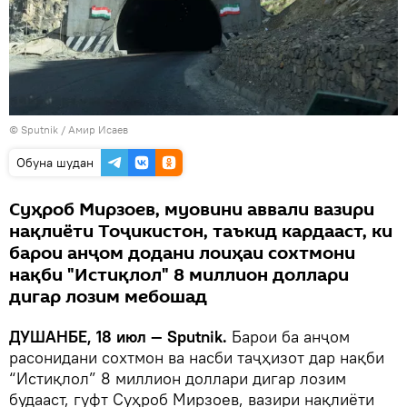
© Sputnik / Амир Исаев
Обуна шудан
Суҳроб Мирзоев, муовини аввали вазири
нақлиёти Тоҷикистон, таъкид кардааст, ки
барои анҷом додани лоиҳаи сохтмони
нақби "Истиқлол" 8 миллион доллари
дигар лозим мебошад
ДУШАНБЕ, 18 июл — Sputnik.
Барои ба анҷом
расонидани сохтмон ва насби таҷҳизот дар нақби
“Истиқлол” 8 миллион доллари дигар лозим
будааст, гуфт Суҳроб Мирзоев, вазири нақлиёти