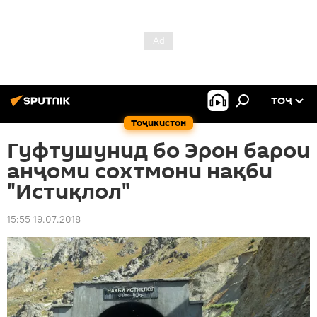
ТОҶ
Тоҷикистон
Гуфтушунид бо Эрон барои
анҷоми сохтмони нақби
"Истиқлол"
15:55 19.07.2018