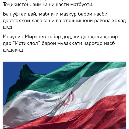
Тоҷикистон, зимни нишасти матбуотӣ.
Ба гуфтаи вай, маблағи мазкур барои насби
дастгоҳҳои ҳавокашӣ ва оташнишонӣ равона хоҳад
шуд.
Инчунин Мирзоев хабар дод, ки дар ҳоли ҳозир
дар “Истиқлол” барои муваққатӣ чароғҳо насб
шудаанд.