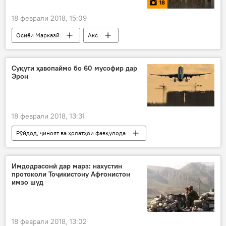
18
18 феврали 2018, 15:09
Осиёи Марказӣ
Акс
Ҳамаи хабарҳо
Суқути ҳавопаймо бо 60 мусофир дар
Эрон
18 феврали 2018, 13:31
Рӯйдод, ҷиноят ва ҳолатҳои фавқулода
Дар ҷаҳон
Ҳамаи хабарҳо
Эрон
Имдодрасонӣ дар марз: нахустин
протоколи Тоҷикистону Афғонистон
имзо шуд
18 феврали 2018, 13:02