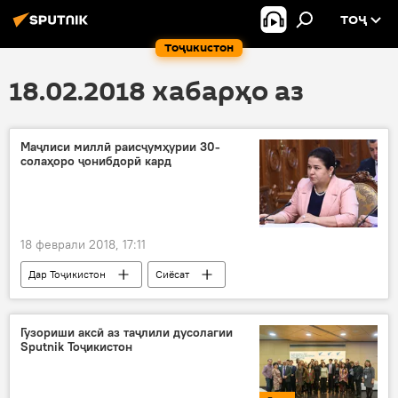
ТОҶ
Тоҷикистон
18.02.2018 хабарҳо аз
Маҷлиси миллӣ раисҷумҳурии 30-
солаҳоро ҷонибдорӣ кард
18 феврали 2018, 17:11
Дар Тоҷикистон
Сиёсат
Ҳамаи хабарҳо
ислоҳи қонунҳо
Маҷлиси миллӣ
Гузориши аксӣ аз таҷлили дусолагии
Sputnik Тоҷикистон