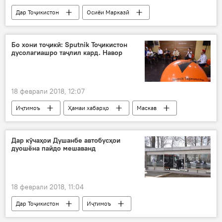
Дар Тоҷикистон
Осиёи Марказӣ
Иҷтимоъ
Ҳамаи хабарҳо
Афғонистон
имдодрасонӣ
марз
Бо хони тоҷикӣ: Sputnik Тоҷикистон
дусолагиашро таҷлил кард. Навор
18 феврали 2018, 12:07
Иҷтимоъ
Ҳамаи хабарҳо
Маскав
Дар Русия
Дар Тоҷикистон
Дар кӯчаҳои Душанбе автобусҳои
дуошёна пайдо мешаванд
18 феврали 2018, 11:04
Дар Тоҷикистон
Иҷтимоъ
Ҳамаи хабарҳо
Душанбе