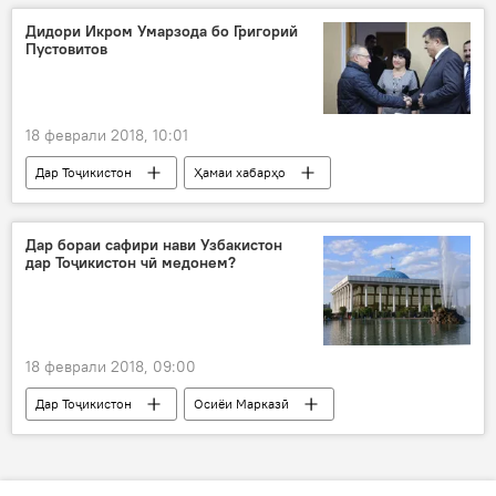
автобусҳои дуошёна
Дидори Икром Умарзода бо Григорий
Пустовитов
18 феврали 2018, 10:01
Дар Тоҷикистон
Ҳамаи хабарҳо
Амният ва мудофиа
баррасӣ
муҳокима
Дар бораи сафири нави Узбакистон
дар Тоҷикистон чӣ медонем?
18 феврали 2018, 09:00
Дар Тоҷикистон
Осиёи Марказӣ
Сиёсат
Ҳамаи хабарҳо
Ӯзбекистон
Эргаш Шоисматов
сафири нав