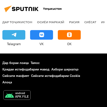
таъини сафири нав
Тоҷикистон
ДАР ТОҶИКИСТОН
ОСИЁИ МАРКАЗӢ
РУСИЯ
СИЁСАТ
ИҚ
Telegram
VK
OK
Дар бораи лоиҳа
Тамос
Қоидаи истифодабарии мавод
Ахбори ширкатҳо
Сиёсати махфият
Сиёсати истифодабарии Cookie
Алоқа