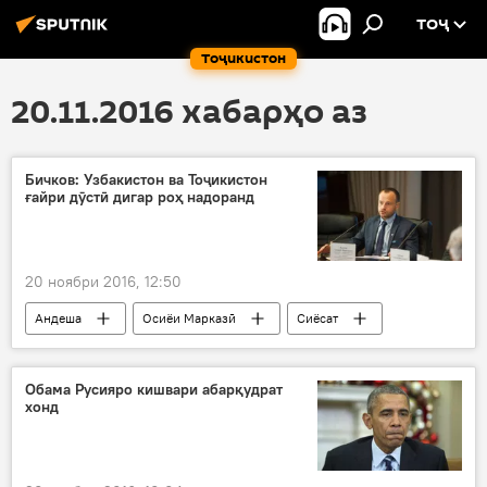
ТОҶ
Тоҷикистон
20.11.2016 хабарҳо аз
Бичков: Узбакистон ва Тоҷикистон
ғайри дӯстӣ дигар роҳ надоранд
20 ноябри 2016, 12:50
Андеша
Осиёи Марказӣ
Сиёсат
Ҳамаи хабарҳо
Узбекистон
Алексей Бичков
Обама Русияро кишвари абарқудрат
хонд
сиёсати хориҷии Узбакистон
наздикӣ бо Тоҷикистон
Дар Тоҷикистон