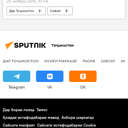
20 ноябри 2016, 10:04
Дар Тоҷикистон
Сиёсат
Ҳамаи хабарҳо
ИМА
Олмон
Борак Обама
ҳамкориҳо
Дар ҷаҳон
Дар Русия
Тоҷикистон
ДАР ТОҶИКИСТОН
ОСИЁИ МАРКАЗӢ
РУСИЯ
СИЁСАТ
ИҚ
Telegram
VK
OK
Дар бораи лоиҳа
Тамос
Қоидаи истифодабарии мавод
Ахбори ширкатҳо
Сиёсати махфият
Сиёсати истифодабарии Cookie