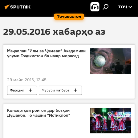
ТОҶ
Тоҷикистон
29.05.2016 хабарҳо аз
Маҷаллаи “Илм ва Ҷомеаи” Академияи
улуми Тоҷикистон ба нашр мерасад
29 майи 2016, 12:45
Фарҳанг
Мурури матбуот
Дар Тоҷикистон
Ҳамаи хабарҳо
Фарҳод Раҳимӣ
нашри маҷалла
Консертҳои ройгон дар боғҳои
Душанбе. То ҷашни “Истиқлол”