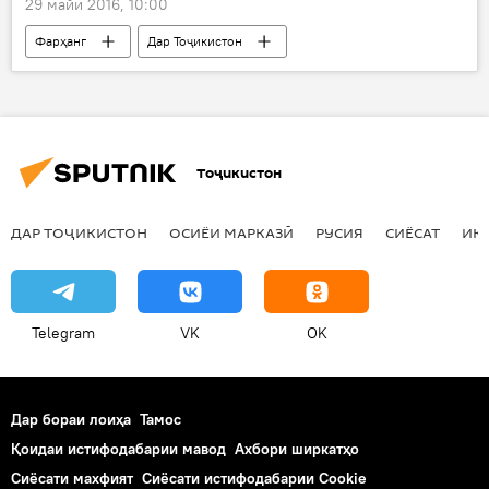
29 майи 2016, 10:00
Фарҳанг
Дар Тоҷикистон
Ҳамаи хабарҳо
Душанбе
бахшида ба истиқлолият
консерт
Тоҷикистон
ДАР ТОҶИКИСТОН
ОСИЁИ МАРКАЗӢ
РУСИЯ
СИЁСАТ
ИҚ
Telegram
VK
OK
Дар бораи лоиҳа
Тамос
Қоидаи истифодабарии мавод
Ахбори ширкатҳо
Сиёсати махфият
Сиёсати истифодабарии Cookie