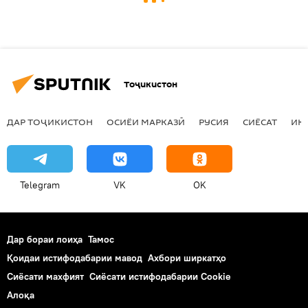
Тоҷикистон
ДАР ТОҶИКИСТОН
ОСИЁИ МАРКАЗӢ
РУСИЯ
СИЁСАТ
ИҚ
Telegram
VK
OK
Дар бораи лоиҳа
Тамос
Қоидаи истифодабарии мавод
Ахбори ширкатҳо
Сиёсати махфият
Сиёсати истифодабарии Cookie
Алоқа