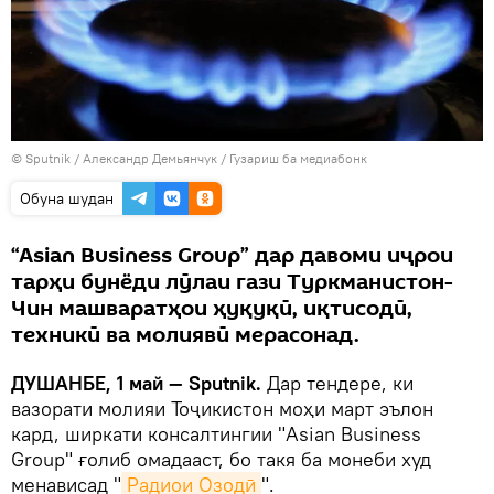
©
Sputnik
/ Александр Демьянчук
/
Гузариш ба медиабонк
Обуна шудан
“Asian Business Group” дар давоми иҷрои
тарҳи бунёди лӯлаи гази Туркманистон-
Чин машваратҳои ҳуқуқӣ, иқтисодӣ,
техникӣ ва молиявӣ мерасонад.
ДУШАНБЕ, 1 май — Sputnik.
Дар тендере, ки
вазорати молияи Тоҷикистон моҳи март эълон
кард, ширкати консалтингии "Asian Business
Group" ғолиб омадааст, бо такя ба монеби худ
менависад "
Радиои Озодӣ
".