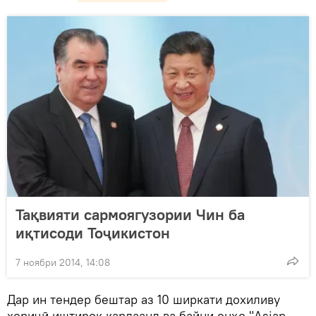
Тақвияти сармоягузории Чин ба
иқтисоди Тоҷикистон
7 ноябри 2014, 14:08
Дар ин тендер бештар аз 10 ширкати дохиливу
хориҷӣ иштирок кардаанд ва байни онҳо "Asian