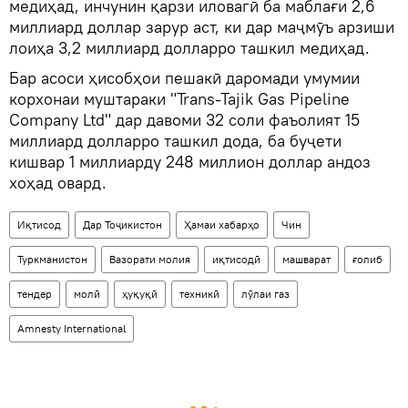
медиҳад, инчунин қарзи иловагӣ ба маблағи 2,6
миллиард доллар зарур аст, ки дар маҷмӯъ арзиши
лоиҳа 3,2 миллиард долларро ташкил медиҳад.
Бар асоси ҳисобҳои пешакӣ даромади умумии
корхонаи муштараки "Trans-Tajik Gas Pipeline
Company Ltd" дар давоми 32 соли фаъолият 15
миллиард долларро ташкил дода, ба буҷети
кишвар 1 миллиарду 248 миллион доллар андоз
хоҳад овард.
Иқтисод
Дар Тоҷикистон
Ҳамаи хабарҳо
Чин
Туркманистон
Вазорати молия
иқтисодӣ
машварат
ғолиб
тендер
молӣ
ҳуқуқӣ
техникӣ
лӯлаи газ
Amnesty International