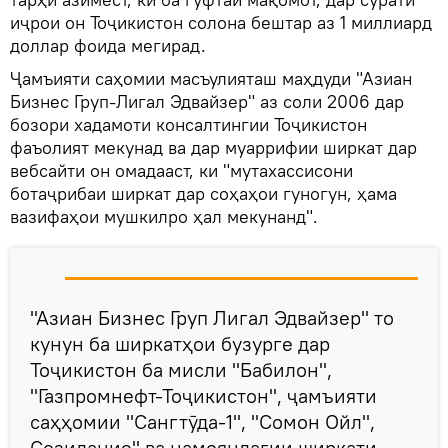
иҷрои он Тоҷикистон солона бештар аз 1 миллиард
доллар фоида мегирад.
Ҷамъияти саҳомии масъулияташ маҳдуди "Азиан
Бизнес Груп-Лигал Эдвайзер" аз соли 2006 дар
бозори хадамоти консалтингии Тоҷикистон
фаъолият мекунад ва дар муаррифии ширкат дар
вебсайти он омадааст, ки "мутахассисони
ботаҷрибаи ширкат дар соҳаҳои гуногун, ҳама
вазифаҳои мушкилро ҳал мекунанд".
"Азиан Бизнес Груп Лигал Эдвайзер" то
кунун ба ширкатҳои бузурге дар
Тоҷикистон ба мисли "Бабилон",
"Газпромнефт-Тоҷикистон", ҷамъияти
саҳҳомии "Сангтӯда-1", "Сомон Ойл",
Созидание" ва намояндагии ширкати