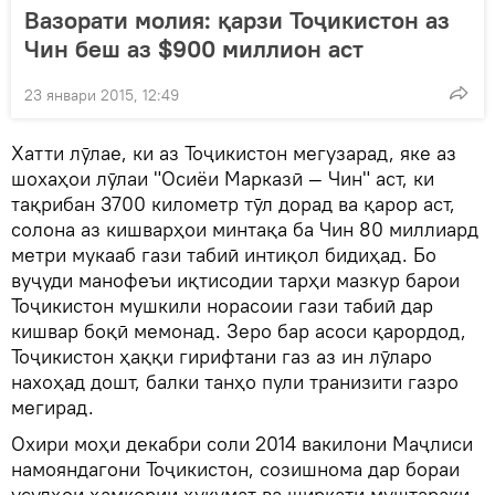
Вазорати молия: қарзи Тоҷикистон аз
Чин беш аз $900 миллион аст
23 январи 2015, 12:49
Хатти лӯлае, ки аз Тоҷикистон мегузарад, яке аз
шохаҳои лӯлаи "Осиёи Марказӣ — Чин" аст, ки
тақрибан 3700 километр тӯл дорад ва қарор аст,
солона аз кишварҳои минтақа ба Чин 80 миллиард
метри мукааб гази табиӣ интиқол бидиҳад. Бо
вуҷуди манофеъи иқтисодии тарҳи мазкур барои
Тоҷикистон мушкили норасоии гази табиӣ дар
кишвар боқӣ мемонад. Зеро бар асоси қарордод,
Тоҷикистон ҳаққи гирифтани газ аз ин лӯларо
нахоҳад дошт, балки танҳо пули транизити газро
мегирад.
Охири моҳи декабри соли 2014 вакилони Маҷлиси
намояндагони Тоҷикистон, созишнома дар бораи
усулҳои ҳамкории ҳукумат ва ширкати муштараки