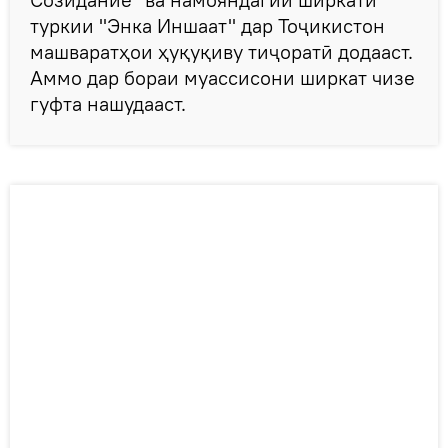
туркии "Энка Иншаат" дар Тоҷикистон
машваратҳои ҳуқуқиву тиҷоратӣ додааст.
Аммо дар бораи муассисони ширкат чизе
гуфта нашудааст.