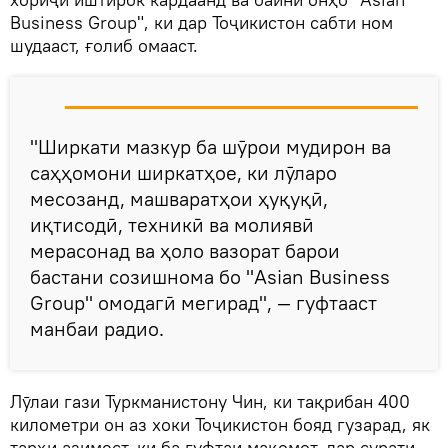
Business Group", ки дар Тоҷикистон сабти ном
шудааст, ғолиб омааст.
"Ширкати мазкур ба шӯрои мудирон ва
саҳҳомони ширкатҳое, ки лӯларо
месозанд, машваратҳои ҳуқуқӣ,
иқтисодӣ, техникӣ ва молиявӣ
мерасонад ва ҳоло вазорат барои
бастани созишнома бо "Asian Business
Group" омодагӣ мегирад", — гуфтааст
манбаи радио.
Лӯлаи гази Туркманистону Чин, ки тақрибан 400
километри он аз хоки Тоҷикистон бояд гузарад, як
тарҳи азимест, ки ба гуфтаи мақомот, дар сурати