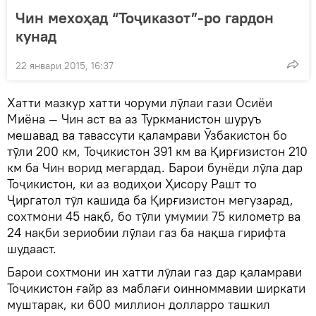
Чин мехоҳад “Тоҷиказот”-ро гардон
кунад
22 январи 2015, 16:37
Хатти мазкур хатти чоруми лӯлаи гази Осиёи
Миёна — Чин аст ва аз Туркманистон шуруъ
мешавад ва тавассути қаламрави Ӯзбакистон бо
тӯли 200 км, Тоҷикистон 391 км ва Қирғизистон 210
км ба Чин ворид мегардад. Барои бунёди лӯла дар
Тоҷикистон, ки аз водиҳои Ҳисору Рашт то
Ҷиргатол тӯл кашида ба Қирғизистон мегузарад,
сохтмони 45 нақб, бо тӯли умумии 75 километр ва
24 нақби зериобии лӯлаи газ ба нақша гирифта
шудааст.
Барои сохтмони ин хатти лӯлаи газ дар қаламрави
Тоҷикистон ғайр аз маблағи оинноммавии ширкати
муштарак, ки 600 миллион долларро ташкил