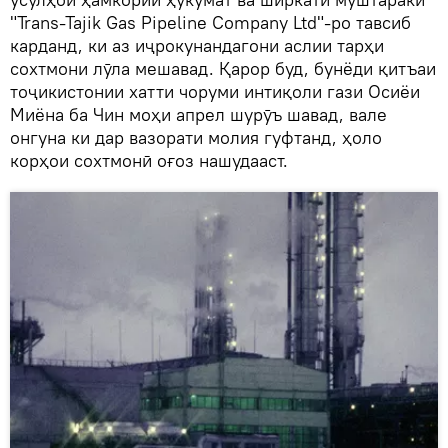
"Trans-Tajik Gas Pipeline Company Ltd"-ро тавсиб
карданд, ки аз иҷрокунандагони аслии тарҳи
сохтмони лӯла мешавад. Қарор буд, бунёди қитъаи
тоҷикистонии хатти чоруми интиқоли гази Осиёи
Миёна ба Чин моҳи апрел шурӯъ шавад, вале
онгуна ки дар вазорати молия гуфтанд, ҳоло
корҳои сохтмонӣ оғоз нашудааст.