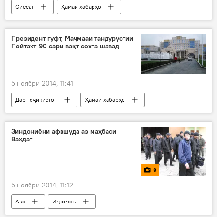
Сиёсат
Ҳамаи хабарҳо
Президент гуфт, Маҷмааи тандурустии
Пойтахт-90 сари вақт сохта шавад
5 ноябри 2014, 11:41
Дар Тоҷикистон
Ҳамаи хабарҳо
Иҷтимоъ
Зиндониёни афвшуда аз маҳбаси
Ваҳдат
8
5 ноябри 2014, 11:12
Акс
Иҷтимоъ