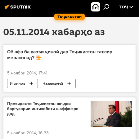
ТОҶ
Тоҷикистон
05.11.2014 хабарҳо аз
Оё афв ба вазъи ҷиноӣ дар Тоҷикистон таъсир
мерасонад?
5 ноябри 2014, 17:41
Иҷтимоъ
Назарсанҷӣ
Президенти Тоҷикистон ваъдаи
баргузории интихоботи шаффофро
дод
5 ноябри 2014, 16:33