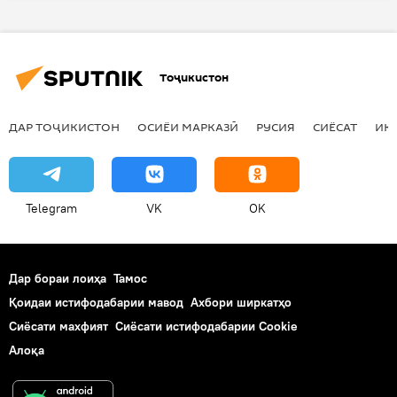
Тоҷикистон
ДАР ТОҶИКИСТОН
ОСИЁИ МАРКАЗӢ
РУСИЯ
СИЁСАТ
ИҚ
Telegram
VK
OK
Дар бораи лоиҳа
Тамос
Қоидаи истифодабарии мавод
Ахбори ширкатҳо
Сиёсати махфият
Сиёсати истифодабарии Cookie
Алоқа