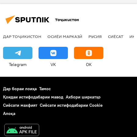
Тоҷикистон
ДАР ТОҶИКИСТОН
ОСИЁИ МАРКАЗӢ
РУСИЯ
СИЁСАТ
ИҚ
Telegram
VK
OK
Дар бораи лоиҳа
Тамос
Қоидаи истифодабарии мавод
Ахбори ширкатҳо
Сиёсати махфият
Сиёсати истифодабарии Cookie
Алоқа