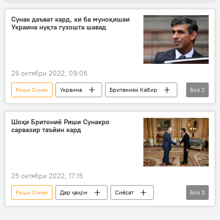
буҳрон
Украина
Дар ҷаҳон
Сунак даъват кард, ки ба муноқишаи
Украина нуқта гузошта шавад
26 октябри 2022, 09:06
Риши Сунак
Украина
Британияи Кабир
Боз
2
Сиёсат
Донбасс
Шоҳи Бритониё Риши Сунакро
сарвазир таъйин кард
25 октябри 2022, 17:15
Риши Сунак
Дар ҷаҳон
Сиёсат
Боз
3
сарвазир
Бритониё
таъйин