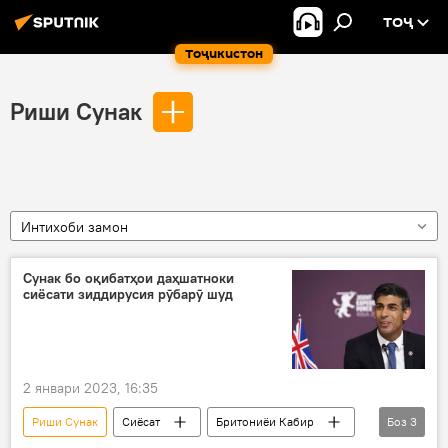
ТОҶ
Тоҷикистон
Риши Сунак
Интихоби замон
Сунак бо оқибатҳои даҳшатноки
сиёсати зиддирусия рӯбарӯ шуд
2 январи 2023, 16:35
Риши Сунак
Сиёсат
Бритониёи Кабир
Боз
3