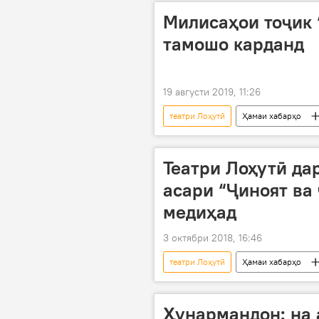
Милисаҳои тоҷик 
тамошо карданд
19 августи 2019, 11:26
театри Лоҳутӣ
Ҳамаи хабарҳо
Театри Лоҳутӣ да
асари “Ҷиноят ва
медиҳад
3 октябри 2018, 16:46
театри Лоҳутӣ
Ҳамаи хабарҳо
Ҳунармандон: на 