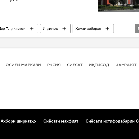
Дар Тоҷикистон
Иҷтимоъ
Ҳамаи хабарҳо
кӯчаи Фотеҳ Ниёзӣ
Қудратулло Файзуллоев
ри Маяковский
чойхонаи Роҳат
нақшаи генералии пойтахт
тахриби биноҳо
ОСИЁИ МАРКАЗӢ
РУСИЯ
СИЁСАТ
ИҚТИСОД
ҶАМЪИЯТ
нав
Ахбори ширкатҳо
Сиёсати махфият
Сиёсати истифодабарии C