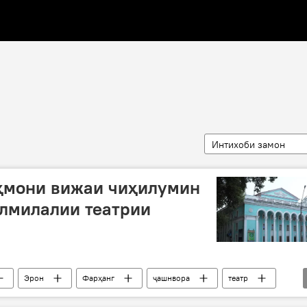
Интихоби замон
еҳмони вижаи чиҳилумин
лмилалии театрии
Эрон
Фарҳанг
ҷашнвора
театр