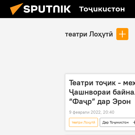
Тоҷикистон
театри Лоҳутӣ
Театри тоҷик - м
Ҷашнвораи байна
“Фаҷр” дар Эрон
9 феврали 2022, 20:40
театри Лоҳутӣ
Дар Тоҷикистон
Теҳрон