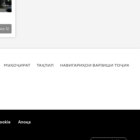
Боз
12
МУҲОҶИРАТ
ТАҲЛИЛ
НАВИГАРИҲОИ ВАРЗИШИ ТОҶИКИСТ
ookie
Алоқа