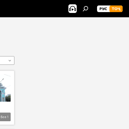
РУС
ТОҶ
Боз
1