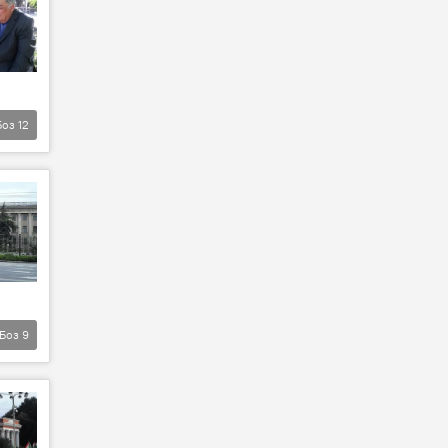
Боз
12
Боз
9