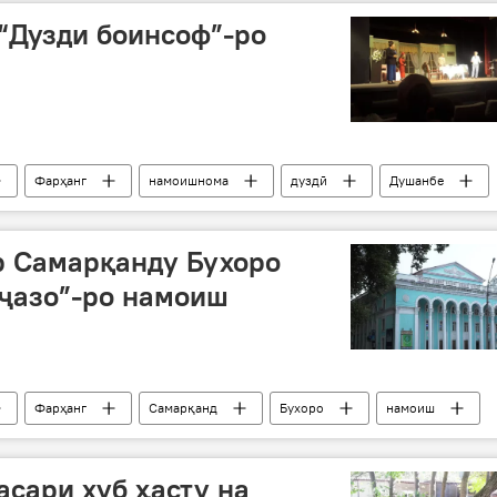
“Дузди боинсоф”-ро
Фарҳанг
намоишнома
дуздӣ
Душанбе
р Самарқанду Бухоро
 ҷазо”-ро намоиш
Фарҳанг
Самарқанд
Бухоро
намоиш
асари хуб ҳасту на