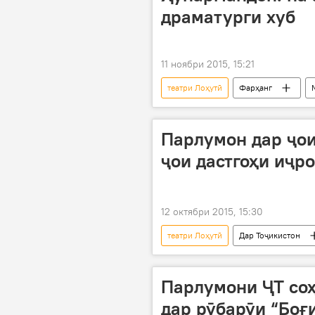
драматурги хуб
11 ноябри 2015, 15:21
театри Лоҳутӣ
Фарҳанг
Ҳамаи хабарҳо
Душанбе
Вазорати фарҳанг
Иттифоқи
Парлумон дар ҷои
театр
тахриби театр
ҷои дастгоҳи иҷр
даҳшат
12 октябри 2015, 15:30
театри Лоҳутӣ
Дар Тоҷикистон
Душанбе
Нуралӣ Саидзода
театри ба номи Маяковский
Парлумони ҶТ соҳ
тахриби биноҳо
пойтахт
дар рӯбарӯи “Боғ