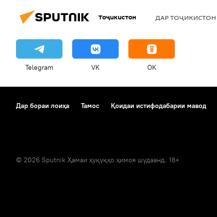
Осиёи Марказӣ
Иттиҳодияи
Тоҷикистон
ДАР ТОҶИКИСТОН
Telegram
VK
OK
Дар бораи лоиҳа
Тамос
Қоидаи истифодабарии мавод
© 2026 Sputnik Ҳамаи ҳуқуқҳо ҳимоя шудаанд. 18+