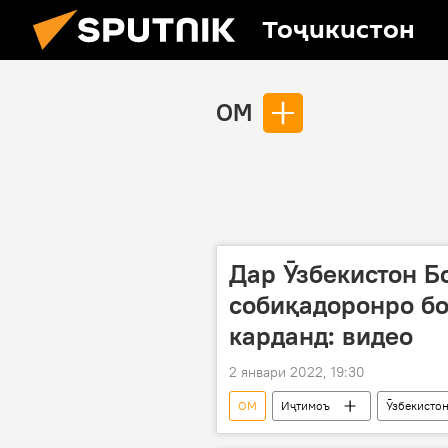
Тоҷикистон
ОМ
Дар Ӯзбекистон Б
собиқадоронро бо
карданд: видео
2 январи 2022, 19:30
ОМ
Иҷтимоъ
Ӯзбекисто