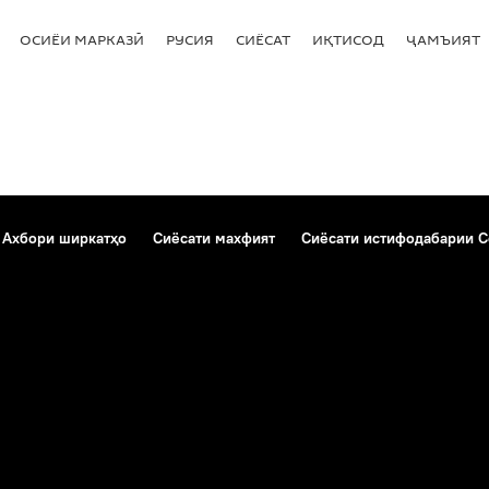
 Аврупо
ОСИЁИ МАРКАЗӢ
РУСИЯ
СИЁСАТ
ИҚТИСОД
ҶАМЪИЯТ
Ахбори ширкатҳо
Сиёсати махфият
Сиёсати истифодабарии C