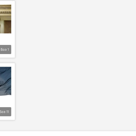
Боз
1
Боз
11