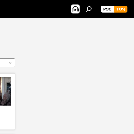
РУС
ТОҶ