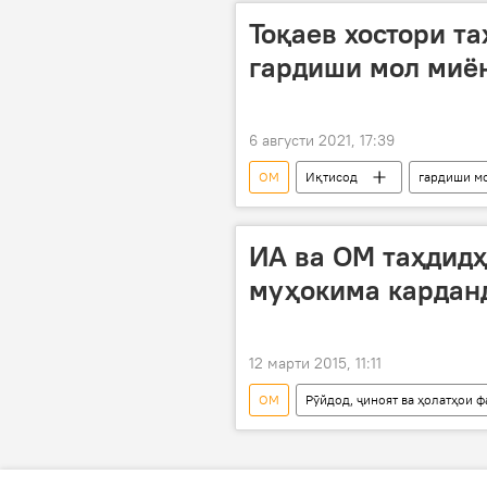
Тоқаев хостори т
гардиши мол миё
6 августи 2021, 17:39
ОМ
Иқтисод
гардиши м
Қосим -Жомарт Тоқаев
ИА ва ОМ таҳдидҳ
муҳокима кардан
12 марти 2015, 11:11
ОМ
Рӯйдод, ҷиноят ва ҳолатҳои 
Сиёсат
Амният ва мудофиа
ИА
Музокироти сатҳи олӣ