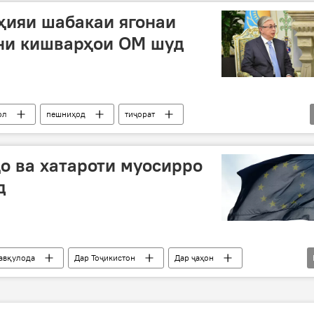
аҳияи шабакаи ягонаи
ни кишварҳои ОМ шуд
ол
пешниҳод
тиҷорат
о ва хатароти муосирро
д
фавқулода
Дар Тоҷикистон
Дар ҷаҳон
ИА
ОМ
Қазоқистон
Ҳелга Шмид
гуфтушунид
масъалаҳои амниятӣ баррасӣ шуданд