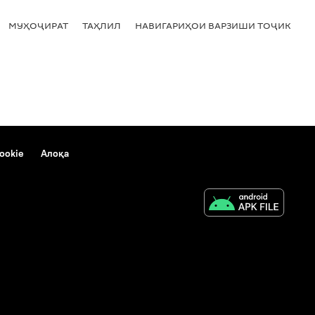
МУҲОҶИРАТ
ТАҲЛИЛ
НАВИГАРИҲОИ ВАРЗИШИ ТОҶИКИСТ
ookie
Алоқа