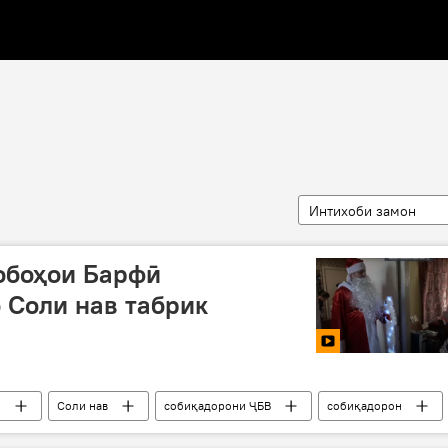
Интихоби замон
обоҳои Барфӣ
 Соли нав табрик
н
Соли нав
собиқадорони ҶБВ
собиқадорон