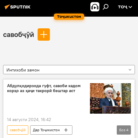
ТОҶ
Тоҷикистон
савобҷӯӣ
Интихоби замон
Абдулқодирзода гуфт, савоби кадом
корҳо аз ҳаҷи такрорӣ бештар аст
14 августи 2024, 16:42
савобҷӯӣ
Дар Тоҷикистон
Боз
4