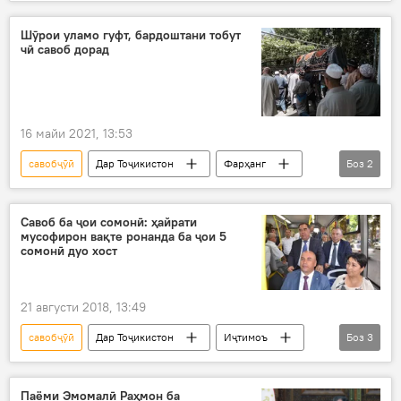
Саидмукаррам Абдулқодирзода
Шӯрои уламо
Дин ва оин
Ҳаҷ
Шӯрои уламо гуфт, бардоштани тобут
чӣ савоб дорад
16 майи 2021, 13:53
савобҷӯӣ
Дар Тоҷикистон
Фарҳанг
Боз
2
ҷаноза
қабр
Савоб ба ҷои сомонӣ: ҳайрати
мусофирон вақте ронанда ба ҷои 5
сомонӣ дуо хост
21 августи 2018, 13:49
савобҷӯӣ
Дар Тоҷикистон
Иҷтимоъ
Боз
3
мусофирбарӣ
ройгон
Суғд
Паёми Эмомалӣ Раҳмон ба