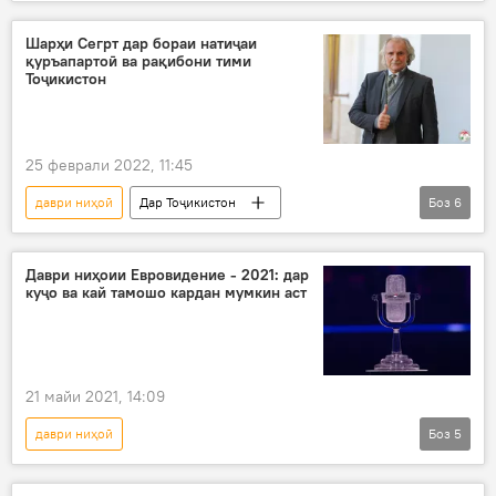
Навигариҳои варзиши Тоҷикистон
нишон
тило
Чин
Шарҳи Сегрт дар бораи натиҷаи
қуръапартоӣ ва рақибони тими
Тоҷикистон
25 феврали 2022, 11:45
даври ниҳоӣ
Дар Тоҷикистон
Боз
6
Навигариҳои варзиши Тоҷикистон
Ҷоми Осиё
футбол
Петр Сегрт
Даври ниҳоии Евровидение - 2021: дар
куҷо ва кай тамошо кардан мумкин аст
қуръакашӣ
марҳалаи ниҳоӣ
21 майи 2021, 14:09
даври ниҳоӣ
Боз
5
Евровидение - 2021: Зодаи Тоҷикистон, намояндаи Русия