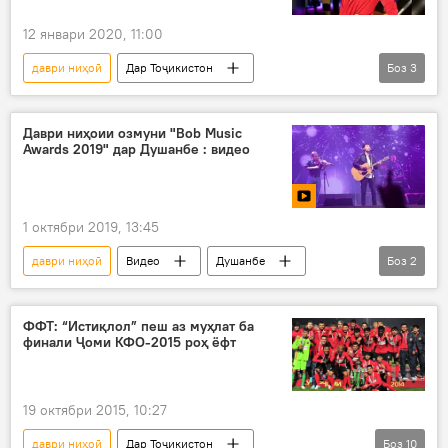
12 январи 2020, 11:00
даври ниҳоӣ
Дар Тоҷикистон
Боз
3
Ҳамаи хабарҳо
зебосанам
озмун
Даври ниҳоии озмуни "Bob Music
Awards 2019" дар Душанбе : видео
1 октябри 2019, 13:45
даври ниҳоӣ
Видео
Душанбе
Боз
2
озмун
Дар Тоҷикистон
ФФТ: “Истиқлол” пеш аз муҳлат ба
финали Ҷоми КФО-2015 роҳ ёфт
19 октябри 2015, 10:27
даври ниҳоӣ
Дар Тоҷикистон
Боз
10