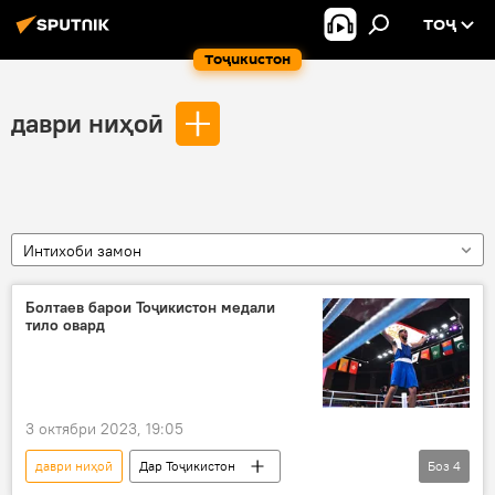
ТОҶ
Тоҷикистон
даври ниҳоӣ
Интихоби замон
Болтаев барои Тоҷикистон медали
тило овард
3 октябри 2023, 19:05
даври ниҳоӣ
Дар Тоҷикистон
Боз
4