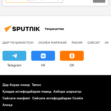
Навигариҳои варзиши Тоҷикистон
Ҳамаи хабарҳо
Душанбе
Кувайт
Молайзия
ФИФА
ФФТ
Тоҷикистон
ҷоиза
футбол
"Истиқлол"
ДАР ТОҶИКИСТОН
ОСИЁИ МАРКАЗӢ
РУСИЯ
СИЁСАТ
ИҚ
Telegram
VK
OK
Дар бораи лоиҳа
Тамос
Қоидаи истифодабарии мавод
Ахбори ширкатҳо
Сиёсати махфият
Сиёсати истифодабарии Cookie
Алоқа