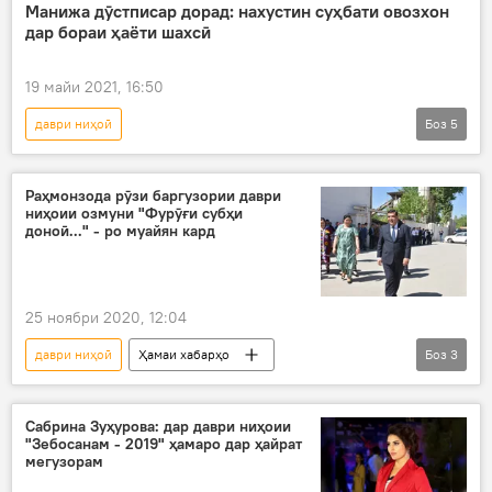
озмун
овозхон
Манижа Сангин
Манижа дӯстписар дорад: нахустин суҳбати овозхон
дар бораи ҳаёти шахсӣ
Евровидение
19 майи 2021, 16:50
даври ниҳоӣ
Боз
5
Евровидение - 2021: Зодаи Тоҷикистон, намояндаи Русия
ҳаёти шахсӣ
озмун
Раҳмонзода рӯзи баргузории даври
ниҳоии озмуни "Фурӯғи субҳи
Манижа Сангин
Евровидение
доноӣ..." - ро муайян кард
25 ноябри 2020, 12:04
даври ниҳоӣ
Ҳамаи хабарҳо
Боз
3
Дар Тоҷикистон
озмун
дақиқ
Сабрина Зуҳурова: дар даври ниҳоии
"Зебосанам - 2019" ҳамаро дар ҳайрат
мегузорам