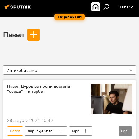
ТОҶ
Тоҷикистон
Павел
Интихоби замон
Павел Дуров ва поёни достони
“озодӣ” – и ғарбӣ
28 августи 2024, 10:40
Павел
Дар Тоҷикистон
Ғарб
Боз
1