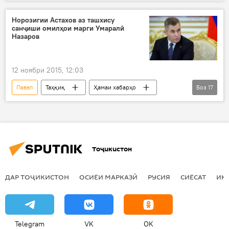
Сиёсат
Норозигии Астахов аз ташхису
санҷиши омилҳои марги Умаралӣ
Назаров
12 ноябри 2015, 12:03
Павел
Таҳқиқ
Ҳамаи хабарҳо
Боз
17
Санкт-Петербург
Умаралӣ Назаров
Павел Астахов
Зарина Назарова
раис
ҳукумат
муҳоҷир
Тоҷикистон
раисҷумҳур
Астахов
Умар
кӯдак
пулис
Умаралӣ
ДАР ТОҶИКИСТОН
ОСИЁИ МАРКАЗӢ
РУСИЯ
СИЁСАТ
ИҚ
ваколатдор
ҳуқуқ
Дар Русия
Дар Тоҷикистон
Telegram
VK
OK