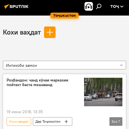
ТОҶ
Тоҷикистон
Кохи ваҳдат
Интихоби замон
Роҳбандон: чанд кӯчаи марказии
пойтахт баста мешаванд
19 июни 2018, 13:35
Кохи ваҳдат
Дар Тоҷикистон
Боз
7