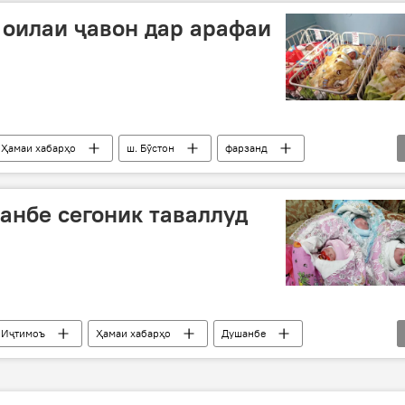
 оилаи ҷавон дар арафаи
Ҳамаи хабарҳо
ш. Бӯстон
фарзанд
анбе сегоник таваллуд
Иҷтимоъ
Ҳамаи хабарҳо
Душанбе
Советский"
таваллуд
фарзанд