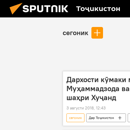
Тоҷикистон
сегоник
Дархости кӯмаки 
Муҳаммадзода ва
шаҳри Хуҷанд
3 августи 2018, 12:43
сегоник
Дар Тоҷикистон
кӯмак