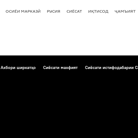
ОСИЁИ МАРКАЗӢ
РУСИЯ
СИЁСАТ
ИҚТИСОД
ҶАМЪИЯТ
Ахбори ширкатҳо
Сиёсати махфият
Сиёсати истифодабарии C