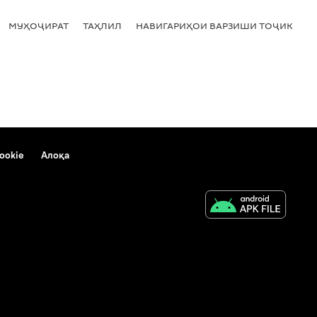
МУҲОҶИРАТ
ТАҲЛИЛ
НАВИГАРИҲОИ ВАРЗИШИ ТОҶИКИСТ
ookie
Алоқа