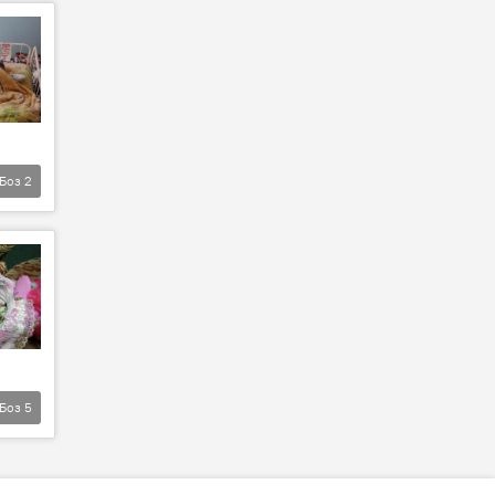
Боз
2
Боз
5