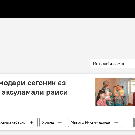
Интихоби замон
модари сегоник аз
 аксуламали раиси
Ҳамаи хабарҳо
Хуҷанд
Маъруф Муҳаммадзода