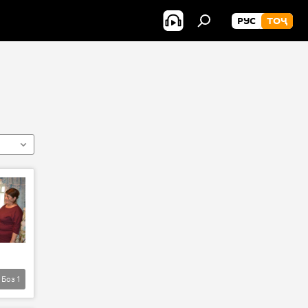
РУС
ТОҶ
Боз
1