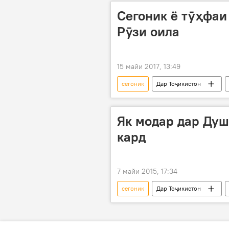
Сегоник ё тӯҳфаи
Рӯзи оила
15 майи 2017, 13:49
сегоник
Дар Тоҷикистон
оилаи ҷавон
Рӯзи оила
Як модар дар Душ
кард
7 майи 2015, 17:34
сегоник
Дар Тоҷикистон
Нозанин Муҳаммадӣ
"Якум 
таваллудхона