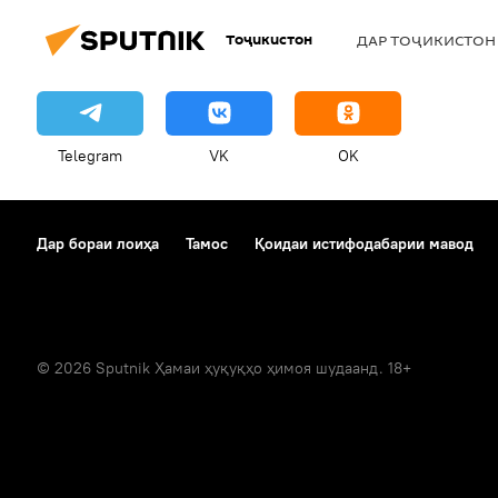
Тоҷикистон
ДАР ТОҶИКИСТОН
Telegram
VK
OK
Дар бораи лоиҳа
Тамос
Қоидаи истифодабарии мавод
© 2026 Sputnik Ҳамаи ҳуқуқҳо ҳимоя шудаанд. 18+